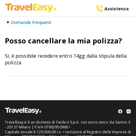
Assistenza
Domande Frequenti
Posso cancellare la mia polizza?
Sì, è possibile recedere entro 14gg dalla stipula della
polizza
TravelEasy.it è un dominio di Facile.it S.p.A. con socio unico Via Sannio 3
- 20137 Milano | P.IVA 07902950968 •
Capitale sociale € 120.000,00 i.v. • Iscrizione al Registro delle Imprese di