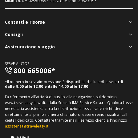
Milano n. 07902950968 • R.E.A. di Milano: 2062305 •
Contatti e risorse
Chi siamo
Consigli
Assistenza in viaggio
Notizie viaggi
Assicurazione viaggio
Denuncia sinistri
Guide viaggi
Assicurazione viaggio singolo
FAQ
SERVE AIUTO?
Assicurazione viaggio annuale
800 665006*
Mappa del sito
Assicurazione annullamento viaggio
Informativa distributore
*Il numero in sovraimpressione è disponibile dal lunedì al venerdì
Assicurazione medico sanitaria
dalle 9:00 alle 12:00 e dalle 14:00 alle 17:00.
Richiedi recesso
Assicurazione viaggio USA
Fa riferimento all'attività di ausilio alla navigazione sul dominio
www.traveleasy.it svolta dalla Società IMA Service S.c.a.r.l. Qualora fosse
Assicurazione viaggio Thailandia
necessaria assistenza circa la distribuzione assicurativa richiedere
direttamente al primo numero chiamato di essere reindirizzati al call
Assicurazione viaggio Cuba
center dedicato.
Contattare tramite mail il servizio clienti all'indirizzo
assistenza@traveleasy.it