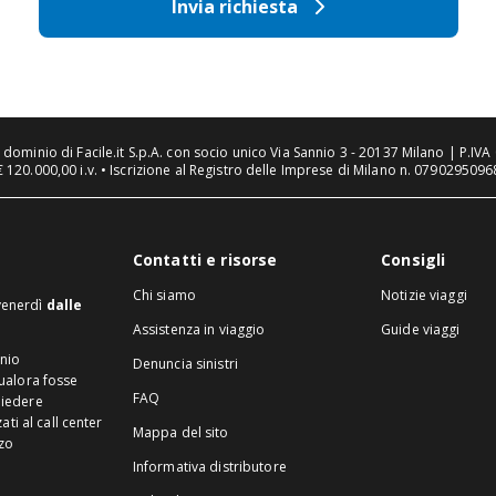
Invia richiesta
n dominio di Facile.it S.p.A. con socio unico Via Sannio 3 - 20137 Milano | P.I
€ 120.000,00 i.v. • Iscrizione al Registro delle Imprese di Milano n. 07902950968
Contatti e risorse
Consigli
Chi siamo
Notizie viaggi
 venerdì
dalle
Assistenza in viaggio
Guide viaggi
inio
Denuncia sinistri
Qualora fosse
FAQ
hiedere
ti al call center
Mappa del sito
zzo
Informativa distributore