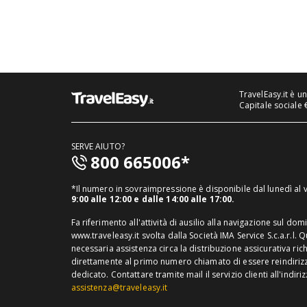
TravelEasy.it è u
Capitale sociale 
SERVE AIUTO?
800 665006*
*Il numero in sovraimpressione è disponibile dal lunedì al
9:00 alle 12:00 e dalle 14:00 alle 17:00.
Fa riferimento all'attività di ausilio alla navigazione sul dom
www.traveleasy.it svolta dalla Società IMA Service S.c.a.r.l. 
necessaria assistenza circa la distribuzione assicurativa ric
direttamente al primo numero chiamato di essere reindirizza
dedicato.
Contattare tramite mail il servizio clienti all'indiri
assistenza@traveleasy.it