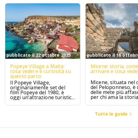
pubblicato il 22 ottobre 2025
pubblicato il 16 ottobr
Popeye Village a Malta:
Micene: storia, com
cosa vedere e curiosità su
arrivare e cosa ved
questo parco
Micene, situata nel 
Il Popeye Village,
del Peloponneso, è
originariamente set del
delle mete più affas
film Popeye del 1980, è
per chi ama la stori
oggi un’attrazione turistica
l’archeologia.
ad Anchor Bay, Malta.
Tutte le guide