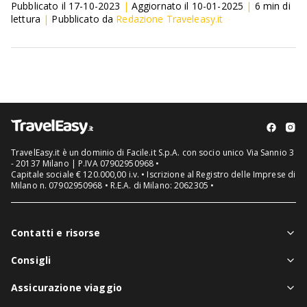
Pubblicato il
17-10-2023
|
Aggiornato il
10-01-2025
|
6
min di
lettura
|
Pubblicato da
Redazione Traveleasy.it
TravelEasy.it è un dominio di Facile.it S.p.A. con socio unico Via Sannio 3
- 20137 Milano | P.IVA 07902950968 •
Capitale sociale € 120.000,00 i.v. • Iscrizione al Registro delle Imprese di
Milano n. 07902950968 • R.E.A. di Milano: 2062305 •
Contatti e risorse
Chi siamo
Consigli
Assistenza in viaggio
Notizie viaggi
Assicurazione viaggio
Denuncia sinistri
Guide viaggi