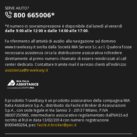
Assicurazione viaggio singolo
FAQ
SERVE AIUTO?
Assicurazione viaggio annuale
800 665006*
Mappa del sito
Assicurazione annullamento viaggio
Informativa distributore
*Il numero in sovraimpressione è disponibile dal lunedì al venerdì
Assicurazione medico sanitaria
dalle 9:00 alle 12:00 e dalle 14:00 alle 17:00.
Richiedi recesso
Assicurazione viaggio USA
Fa riferimento all'attività di ausilio alla navigazione sul dominio
www.traveleasy.it svolta dalla Società IMA Service S.c.a.r.l. Qualora fosse
Assicurazione viaggio Thailandia
necessaria assistenza circa la distribuzione assicurativa richiedere
direttamente al primo numero chiamato di essere reindirizzati al call
Assicurazione viaggio Cuba
center dedicato.
Contattare tramite mail il servizio clienti all'indirizzo
assistenza@traveleasy.it
Il prodotto TravelEasy è un prodotto assicurativo della compagnia IMA
Italia Assistance S.p.A., distribuito da Facile.it Broker di Assicurazioni
S.p.A., con sede legale in Via Sannio 3 - 20137 Milano, P.IVA
08007250965, intermediario assicurativo regolamentato dall’IVASS ed
iscritto al RUI in data 13/02/2014 con numero registrazione
B000480264, pec:
facile.it-broker@pec.it