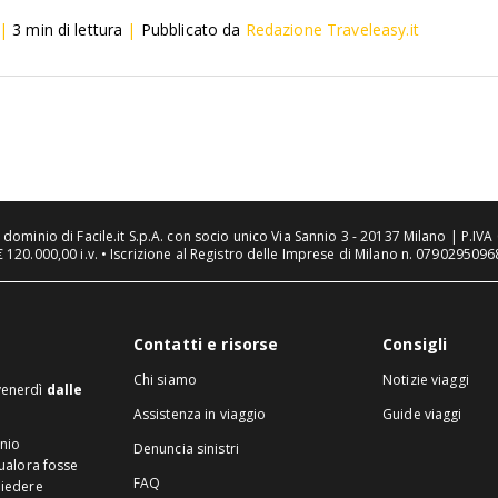
|
3
min di lettura
|
Pubblicato da
Redazione Traveleasy.it
n dominio di Facile.it S.p.A. con socio unico Via Sannio 3 - 20137 Milano | P.I
€ 120.000,00 i.v. • Iscrizione al Registro delle Imprese di Milano n. 07902950968
Contatti e risorse
Consigli
Chi siamo
Notizie viaggi
 venerdì
dalle
Assistenza in viaggio
Guide viaggi
inio
Denuncia sinistri
Qualora fosse
FAQ
hiedere