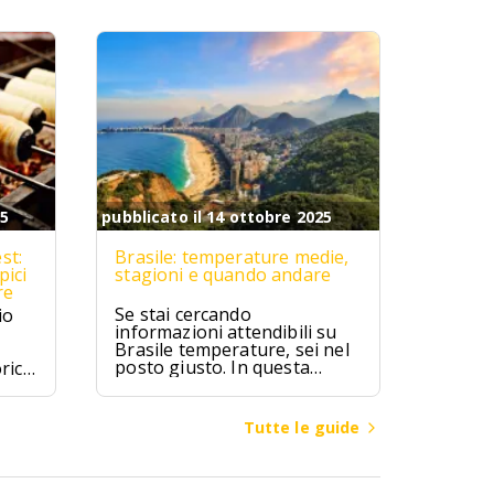
25
pubblicato il 14 ottobre 2025
st:
Brasile: temperature medie,
pici
stagioni e quando andare
re
Se stai cercando
io
informazioni attendibili su
Brasile temperature, sei nel
posto giusto. In questa
rici
guida troverai valori medi
mensili, differenze climatiche
ipici
tra regioni (Amazzonia,
zú,
Tutte le guide
Nord-Est, Sud-Est, Sud,
ici.
Centro-Ovest), consigli su
quando andare in Brasile per
spiagge, città o escursioni, e