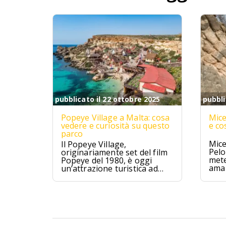
pubblicato il 22 ottobre 2025
pubbli
Popeye Village a Malta: cosa
Mice
vedere e curiosità su questo
e co
parco
Mice
Il Popeye Village,
Pelo
originariamente set del film
mete
Popeye del 1980, è oggi
ama 
un’attrazione turistica ad
Anchor Bay, Malta.