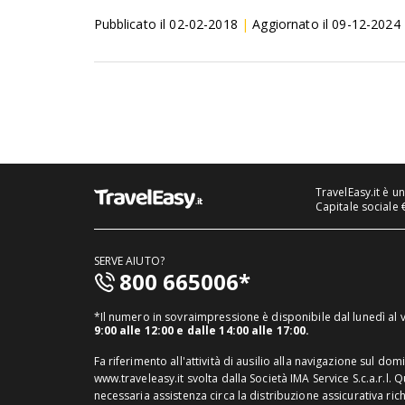
Pubblicato il
02-02-2018
|
Aggiornato il
09-12-2024
TravelEasy.it è u
Capitale sociale 
SERVE AIUTO?
800 665006*
*Il numero in sovraimpressione è disponibile dal lunedì al
9:00 alle 12:00 e dalle 14:00 alle 17:00.
Fa riferimento all'attività di ausilio alla navigazione sul dom
www.traveleasy.it svolta dalla Società IMA Service S.c.a.r.l. 
necessaria assistenza circa la distribuzione assicurativa ric