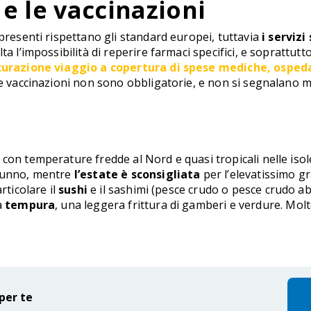
 e le vaccinazioni
 presenti rispettano gli standard europei, tuttavia
i serviz
ta l’impossibilità di reperire farmaci specifici, e soprattut
curazione viaggio a copertura di spese mediche, osped
Le vaccinazioni non sono obbligatorie, e non si segnalano m
con temperature fredde al Nord e quasi tropicali nelle isole
utunno, mentre
l’estate è sconsigliata
per l’elevatissimo g
rticolare il
sushi
e il sashimi (pesce crudo o pesce crudo abbi
a
tempura
, una leggera frittura di gamberi e verdure. Molto
per te