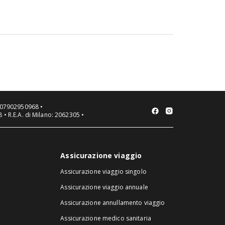
cosa mettere in valigia a
seconda della zona e del
mese.
VA 07902950968 •
 • R.E.A. di Milano: 2062305 •
Assicurazione viaggio
Assicurazione viaggio singolo
Assicurazione viaggio annuale
Assicurazione annullamento viaggio
Assicurazione medico sanitaria