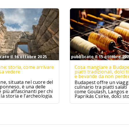
cato il 16 ottobre 2025
pubblicato il 15 ottobre 20
ne: storia, come arrivare
Cosa mangiare a Budape
sa vedere
piatti tradizionali, dolci ti
e bevande da non perde
ne, situata nel cuore del
Budapest offre un viagg
ponneso, è una delle
culinario tra piatti salati
 più affascinanti per chi
come Goulash, Langos e
la storia e l’archeologia.
Paprikás Csirke, dolci sto
come Dobos Torte e
Kürtőskalács, e distillati t
come Pálinka e Tokaji As
tra tradizione e sapori un