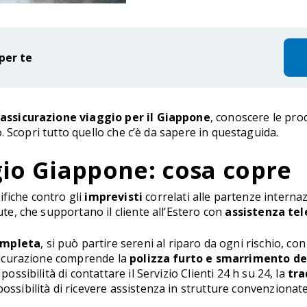
per te
’assicurazione viaggio per il Giappone
, conoscere le proc
ibo. Scopri tutto quello che c’è da sapere in questaguida.
gio Giappone: cosa copre
fiche contro gli
imprevisti
correlati alle partenze internazio
ute, che supportano il cliente all’Estero con
assistenza tel
ompleta
, si può partire sereni al riparo da ogni rischio, c
assicurazione comprende la
polizza furto e smarrimento de
la possibilità di contattare il Servizio Clienti 24 h su 24, la
tra
 possibilità di ricevere assistenza in strutture convenzionate