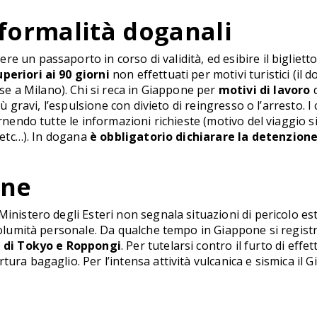
 formalità doganali
un passaporto in corso di validità, ed esibire il biglietto d
periori ai 90 giorni
non effettuati per motivi turistici (il
 a Milano). Chi si reca in Giappone per
motivi di lavoro
d
più gravi, l’espulsione con divieto di reingresso o l’arresto. 
ornendo tutte le informazioni richieste (motivo del viaggio 
c etc…). In dogana
è obbligatorio dichiarare la detenzione
one
Ministero degli Esteri non segnala situazioni di pericolo e
ncolumità personale. Da qualche tempo in Giappone si regist
e di Tokyo e Roppongi
. Per tutelarsi contro il furto di ef
tura bagaglio. Per l’intensa attività vulcanica e sismica il