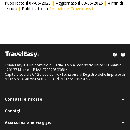
Pubblicato il
07-05-2025
|
Aggiornato il
08-05-2025
|
4
min di
lettura
|
Pubblicato da
Redazione Traveleasy.it
TravelEasy.it è un dominio di Facile.it S.p.A. con socio unico Via Sannio 3
- 20137 Milano | P.IVA 07902950968 •
Capitale sociale € 120.000,00 i.v. • Iscrizione al Registro delle Imprese di
Milano n. 07902950968 • R.E.A. di Milano: 2062305 •
Contatti e risorse
Chi siamo
Consigli
Assistenza in viaggio
Notizie viaggi
Assicurazione viaggio
Denuncia sinistri