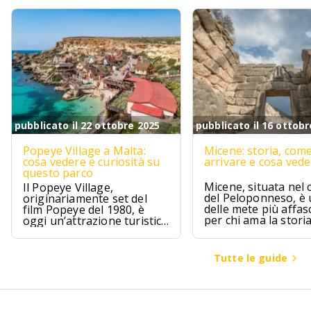
pubblicato il 22 ottobre 2025
pubblicato il 16 ottobr
Popeye Village a Malta:
Micene: storia, com
cosa vedere e curiosità su
arrivare e cosa ved
questo parco
Micene, situata nel 
Il Popeye Village,
del Peloponneso, è
originariamente set del
delle mete più affas
film Popeye del 1980, è
per chi ama la stori
oggi un’attrazione turistica
l’archeologia.
ad Anchor Bay, Malta.
Tutte le guide