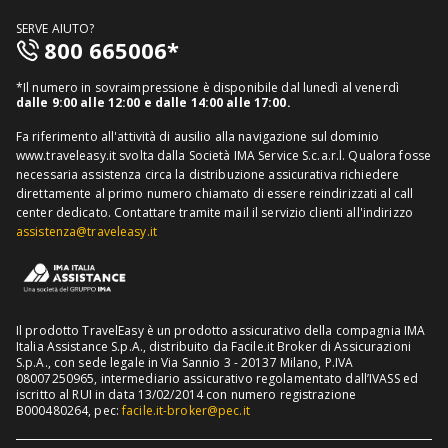
Guide viaggi
Assicurazione viaggio singolo
FAQ
SERVE AIUTO?
Assicurazione viaggio annuale
800 665006*
Mappa del sito
Assicurazione annullamento viaggio
Informativa distributore
*Il numero in sovraimpressione è disponibile dal lunedì al venerdì
Assicurazione medico sanitaria
dalle 9:00 alle 12:00 e dalle 14:00 alle 17:00.
Richiedi recesso
Assicurazione viaggio USA
Fa riferimento all'attività di ausilio alla navigazione sul dominio
www.traveleasy.it svolta dalla Società IMA Service S.c.a.r.l. Qualora fosse
Assicurazione viaggio Thailandia
necessaria assistenza circa la distribuzione assicurativa richiedere
direttamente al primo numero chiamato di essere reindirizzati al call
Assicurazione viaggio Cuba
center dedicato.
Contattare tramite mail il servizio clienti all'indirizzo
assistenza@traveleasy.it
Il prodotto TravelEasy è un prodotto assicurativo della compagnia IMA
Italia Assistance S.p.A., distribuito da Facile.it Broker di Assicurazioni
S.p.A., con sede legale in Via Sannio 3 - 20137 Milano, P.IVA
08007250965, intermediario assicurativo regolamentato dall’IVASS ed
iscritto al RUI in data 13/02/2014 con numero registrazione
B000480264, pec:
facile.it-broker@pec.it