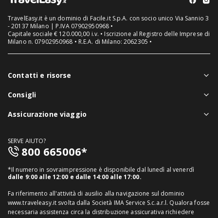
TravelEasy.it è un dominio di Facile.it S.p.A. con socio unico Via Sannio 3
- 20137 Milano | P.IVA 07902950968 •
Capitale sociale € 120.000,00 i.v. • Iscrizione al Registro delle Imprese di
Milano n. 07902950968 • R.E.A. di Milano: 2062305 •
Contatti e risorse
Chi siamo
Consigli
Assistenza in viaggio
Notizie viaggi
Assicurazione viaggio
Denuncia sinistri
Guide viaggi
Assicurazione viaggio singolo
FAQ
SERVE AIUTO?
Assicurazione viaggio annuale
800 665006*
Mappa del sito
Assicurazione annullamento viaggio
Informativa distributore
*Il numero in sovraimpressione è disponibile dal lunedì al venerdì
Assicurazione medico sanitaria
dalle 9:00 alle 12:00 e dalle 14:00 alle 17:00.
Richiedi recesso
Assicurazione viaggio USA
Fa riferimento all'attività di ausilio alla navigazione sul dominio
www.traveleasy.it svolta dalla Società IMA Service S.c.a.r.l. Qualora fosse
Assicurazione viaggio Thailandia
necessaria assistenza circa la distribuzione assicurativa richiedere