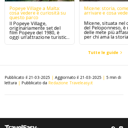
Popeye Village a Malta:
Micene: storia, com
cosa vedere e curiosità su
arrivare e cosa ved
questo parco
Micene, situata nel 
Il Popeye Village,
del Peloponneso, è
originariamente set del
delle mete più affas
film Popeye del 1980, è
per chi ama la stori
oggi un’attrazione turistica
l’archeologia.
ad Anchor Bay, Malta.
Tutte le guide
Pubblicato il
21-03-2025
|
Aggiornato il
21-03-2025
|
5
min di
lettura
|
Pubblicato da
Redazione Traveleasy.it