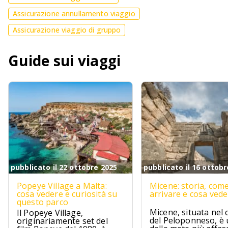
Assicurazione annullamento viaggio
Assicurazione viaggio di gruppo
Guide sui viaggi
pubblicato il 22 ottobre 2025
pubblicato il 16 ottobr
Popeye Village a Malta:
Micene: storia, com
cosa vedere e curiosità su
arrivare e cosa ved
questo parco
Micene, situata nel 
Il Popeye Village,
del Peloponneso, è
originariamente set del