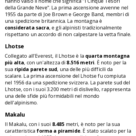
hanno valso il nome che significa "I Cinque Tesori
della Grande Neve". La prima ascensione avvenne nel
1955 da parte di Joe Brown e George Band, membri di
una spedizione britannica. La montagna è
considerata sacra
, e gli alpinisti tradizionalmente
rispettano un accordo di non calpestare la vetta finale.
Lhotse
Collegato all'Everest, il Lhotse è la
quarta montagna
più alta
, con un'altezza di
8.516 metri
. È noto per la
sua
ripida parete sud
, una delle più difficili da
scalare. La prima ascensione del Lhotse fu compiuta
nel 1956 da una spedizione svizzera. La parete sud del
Lhotse, con i suoi 3.200 metri di dislivello, rappresenta
una delle sfide più formidabili nel mondo
dell'alpinismo.
Makalu
Il Makalu, con i suoi
8.485
metri, è noto per la sua
caratteristica
forma a piramide
. È stato scalato per la