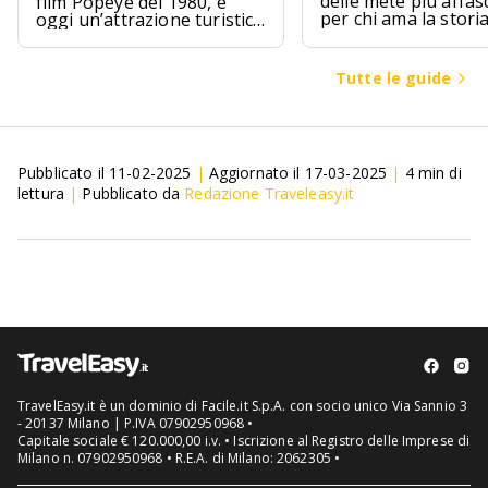
delle mete più affas
film Popeye del 1980, è
per chi ama la stori
oggi un’attrazione turistica
l’archeologia.
ad Anchor Bay, Malta.
Tutte le guide
Pubblicato il
11-02-2025
|
Aggiornato il
17-03-2025
|
4
min di
lettura
|
Pubblicato da
Redazione Traveleasy.it
TravelEasy.it è un dominio di Facile.it S.p.A. con socio unico Via Sannio 3
- 20137 Milano | P.IVA 07902950968 •
Capitale sociale € 120.000,00 i.v. • Iscrizione al Registro delle Imprese di
Milano n. 07902950968 • R.E.A. di Milano: 2062305 •