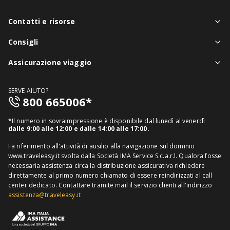
Contatti e risorse
Chi siamo
Consigli
Assistenza in viaggio
Notizie viaggi
Assicurazione viaggio
Denuncia sinistri
Guide viaggi
Assicurazione viaggio singolo
FAQ
SERVE AIUTO?
Assicurazione viaggio annuale
800 665006*
Mappa del sito
Assicurazione annullamento viaggio
Informativa distributore
*Il numero in sovraimpressione è disponibile dal lunedì al venerdì
Assicurazione medico sanitaria
dalle 9:00 alle 12:00 e dalle 14:00 alle 17:00.
Richiedi recesso
Assicurazione viaggio USA
Fa riferimento all'attività di ausilio alla navigazione sul dominio
www.traveleasy.it svolta dalla Società IMA Service S.c.a.r.l. Qualora fosse
Assicurazione viaggio Thailandia
necessaria assistenza circa la distribuzione assicurativa richiedere
direttamente al primo numero chiamato di essere reindirizzati al call
Assicurazione viaggio Cuba
center dedicato.
Contattare tramite mail il servizio clienti all'indirizzo
assistenza@traveleasy.it