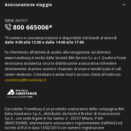
Assistenza in viaggio
Notizie viaggi
Assicurazione viaggio
Denuncia sinistri
Guide viaggi
Assicurazione viaggio singolo
FAQ
SERVE AIUTO?
Assicurazione viaggio annuale
800 665006*
Mappa del sito
Assicurazione annullamento viaggio
Informativa distributore
*Il numero in sovraimpressione è disponibile dal lunedì al venerdì
Assicurazione medico sanitaria
dalle 9:00 alle 12:00 e dalle 14:00 alle 17:00.
Richiedi recesso
Assicurazione viaggio USA
Fa riferimento all'attività di ausilio alla navigazione sul dominio
www.traveleasy.it svolta dalla Società IMA Service S.c.a.r.l. Qualora fosse
Assicurazione viaggio Thailandia
necessaria assistenza circa la distribuzione assicurativa richiedere
direttamente al primo numero chiamato di essere reindirizzati al call
Assicurazione viaggio Cuba
center dedicato.
Contattare tramite mail il servizio clienti all'indirizzo
assistenza@traveleasy.it
Il prodotto TravelEasy è un prodotto assicurativo della compagnia IMA
Italia Assistance S.p.A., distribuito da Facile.it Broker di Assicurazioni
S.p.A., con sede legale in Via Sannio 3 - 20137 Milano, P.IVA
08007250965, intermediario assicurativo regolamentato dall’IVASS ed
iscritto al RUI in data 13/02/2014 con numero registrazione