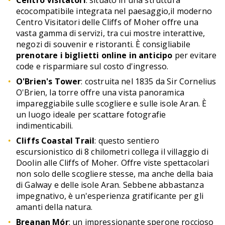
Centro Visitatori
: situato in una struttura
ecocompatibile integrata nel paesaggio,il moderno
Centro Visitatori delle Cliffs of Moher offre una
vasta gamma di servizi, tra cui mostre interattive,
negozi di souvenir e ristoranti. È consigliabile
prenotare i biglietti online in anticipo
per evitare
code e risparmiare sul costo d'ingresso.
O'Brien's Tower
: costruita nel 1835 da Sir Cornelius
O'Brien, la torre offre una vista panoramica
impareggiabile sulle scogliere e sulle isole Aran. È
un luogo ideale per scattare fotografie
indimenticabili.
Cliffs Coastal Trail
: questo sentiero
escursionistico di 8 chilometri collega il villaggio di
Doolin alle Cliffs of Moher. Offre viste spettacolari
non solo delle scogliere stesse, ma anche della baia
di Galway e delle isole Aran. Sebbene abbastanza
impegnativo, è un'esperienza gratificante per gli
amanti della natura.
Breanan Mór
: un impressionante sperone roccioso