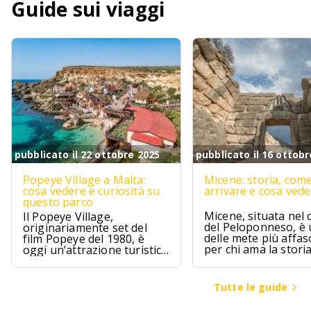
Guide sui viaggi
pubblicato il 22 ottobre 2025
pubblicato il 16 ottobr
Popeye Village a Malta:
Micene: storia, com
cosa vedere e curiosità su
arrivare e cosa ved
questo parco
Micene, situata nel 
Il Popeye Village,
del Peloponneso, è
originariamente set del
delle mete più affas
film Popeye del 1980, è
per chi ama la stori
oggi un’attrazione turistica
l’archeologia.
ad Anchor Bay, Malta.
Tutte le guide