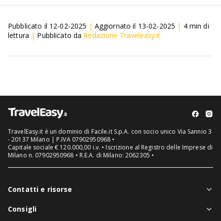
Pubblicato il
12-02-2025
|
Aggiornato il
13-02-2025
|
4
min di
lettura
|
Pubblicato da
Redazione Traveleasy.it
TravelEasy.it è un dominio di Facile.it S.p.A. con socio unico Via Sannio 3
- 20137 Milano | P.IVA 07902950968 •
Capitale sociale € 120.000,00 i.v. • Iscrizione al Registro delle Imprese di
Milano n. 07902950968 • R.E.A. di Milano: 2062305 •
Contatti e risorse
Chi siamo
Consigli