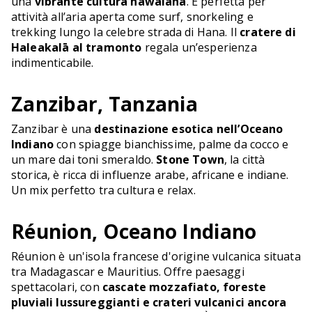
una
vibrante cultura hawaiana
. È perfetta per
attività all’aria aperta come surf, snorkeling e
trekking lungo la celebre strada di Hana. Il
cratere di
Haleakalā al tramonto
regala un’esperienza
indimenticabile.
Zanzibar, Tanzania
Zanzibar è una
destinazione esotica nell’Oceano
Indiano
con spiagge bianchissime, palme da cocco e
un mare dai toni smeraldo.
Stone Town
, la città
storica, è ricca di influenze arabe, africane e indiane.
Un mix perfetto tra cultura e relax.
Réunion, Oceano Indiano
Réunion è un'isola francese d'origine vulcanica situata
tra Madagascar e Mauritius. Offre paesaggi
spettacolari, con
cascate mozzafiato, foreste
pluviali lussureggianti e crateri vulcanici ancora