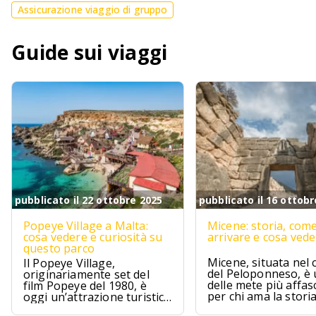
Assicurazione viaggio di gruppo
Guide sui viaggi
pubblicato il 22 ottobre 2025
pubblicato il 16 ottobr
Popeye Village a Malta:
Micene: storia, com
cosa vedere e curiosità su
arrivare e cosa ved
questo parco
Micene, situata nel 
Il Popeye Village,
del Peloponneso, è
originariamente set del
delle mete più affas
film Popeye del 1980, è
per chi ama la stori
oggi un’attrazione turistica
l’archeologia.
ad Anchor Bay, Malta.