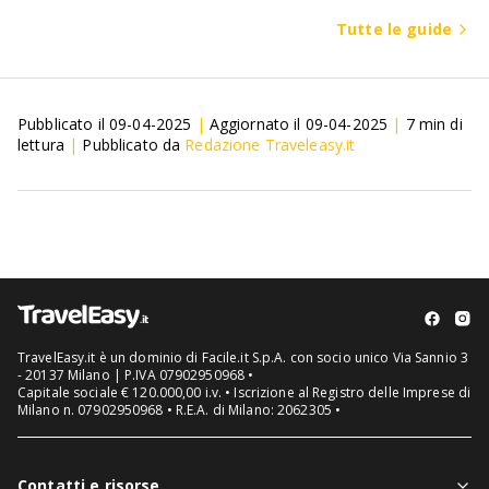
Tutte le guide
Pubblicato il
09-04-2025
|
Aggiornato il
09-04-2025
|
7
min di
lettura
|
Pubblicato da
Redazione Traveleasy.it
TravelEasy.it è un dominio di Facile.it S.p.A. con socio unico Via Sannio 3
- 20137 Milano | P.IVA 07902950968 •
Capitale sociale € 120.000,00 i.v. • Iscrizione al Registro delle Imprese di
Milano n. 07902950968 • R.E.A. di Milano: 2062305 •
Contatti e risorse