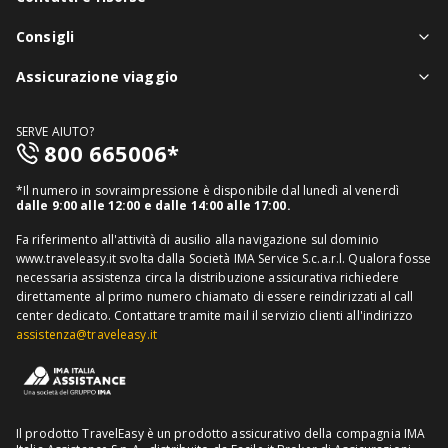
Chi siamo
Consigli
Assistenza in viaggio
Notizie viaggi
Assicurazione viaggio
Denuncia sinistri
Guide viaggi
Assicurazione viaggio singolo
FAQ
SERVE AIUTO?
Assicurazione viaggio annuale
800 665006*
Mappa del sito
Assicurazione annullamento viaggio
Informativa distributore
*Il numero in sovraimpressione è disponibile dal lunedì al venerdì
Assicurazione medico sanitaria
dalle 9:00 alle 12:00 e dalle 14:00 alle 17:00.
Richiedi recesso
Assicurazione viaggio USA
Fa riferimento all'attività di ausilio alla navigazione sul dominio
www.traveleasy.it svolta dalla Società IMA Service S.c.a.r.l. Qualora fosse
Assicurazione viaggio Thailandia
necessaria assistenza circa la distribuzione assicurativa richiedere
direttamente al primo numero chiamato di essere reindirizzati al call
Assicurazione viaggio Cuba
center dedicato.
Contattare tramite mail il servizio clienti all'indirizzo
assistenza@traveleasy.it
Il prodotto TravelEasy è un prodotto assicurativo della compagnia IMA