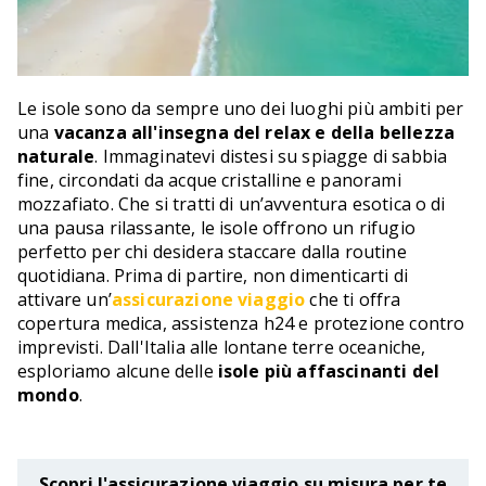
Le isole sono da sempre uno dei luoghi più ambiti per
una
vacanza all'insegna del relax e della bellezza
naturale
. Immaginatevi distesi su spiagge di sabbia
fine, circondati da acque cristalline e panorami
mozzafiato. Che si tratti di un’avventura esotica o di
una pausa rilassante, le isole offrono un rifugio
perfetto per chi desidera staccare dalla routine
quotidiana. Prima di partire, non dimenticarti di
attivare un’
assicurazione viaggio
che ti offra
copertura medica, assistenza h24 e protezione contro
imprevisti. Dall'Italia alle lontane terre oceaniche,
esploriamo alcune delle
isole più affascinanti del
mondo
.
Scopri l'assicurazione viaggio su misura per te