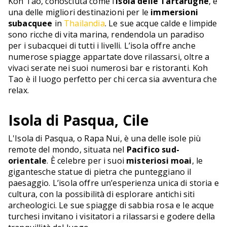
Koh Tao, conosciuta come l’
Isola delle Tartarughe
, è
una delle migliori destinazioni per le
immersioni
subacquee
in
Thailandia
. Le sue acque calde e limpide
sono ricche di vita marina, rendendola un paradiso
per i subacquei di tutti i livelli. L’isola offre anche
numerose spiagge appartate dove rilassarsi, oltre a
vivaci serate nei suoi numerosi bar e ristoranti. Koh
Tao è il luogo perfetto per chi cerca sia avventura che
relax.
Isola di Pasqua, Cile
L'Isola di Pasqua, o Rapa Nui, è una delle isole più
remote del mondo, situata nel
Pacifico sud-
orientale
. È celebre per i suoi
misteriosi moai
, le
gigantesche statue di pietra che punteggiano il
paesaggio. L’isola offre un’esperienza unica di storia e
cultura, con la possibilità di esplorare antichi siti
archeologici. Le sue spiagge di sabbia rosa e le acque
turchesi invitano i visitatori a rilassarsi e godere della