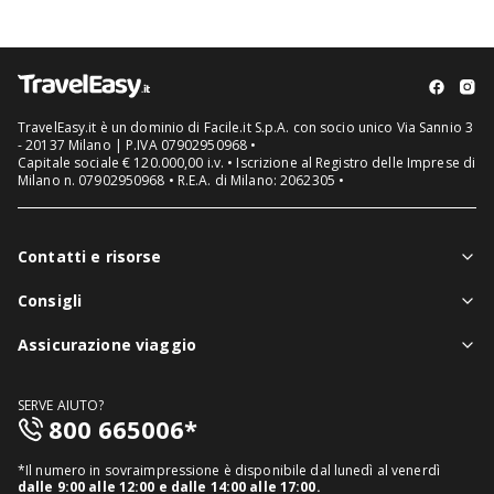
TravelEasy.it è un dominio di Facile.it S.p.A. con socio unico Via Sannio 3
- 20137 Milano | P.IVA 07902950968 •
Capitale sociale € 120.000,00 i.v. • Iscrizione al Registro delle Imprese di
Milano n. 07902950968 • R.E.A. di Milano: 2062305 •
Contatti e risorse
Chi siamo
Consigli
Assistenza in viaggio
Notizie viaggi
Assicurazione viaggio
Denuncia sinistri
Guide viaggi
Assicurazione viaggio singolo
FAQ
SERVE AIUTO?
Assicurazione viaggio annuale
800 665006*
Mappa del sito
Assicurazione annullamento viaggio
Informativa distributore
*Il numero in sovraimpressione è disponibile dal lunedì al venerdì
Assicurazione medico sanitaria
dalle 9:00 alle 12:00 e dalle 14:00 alle 17:00.