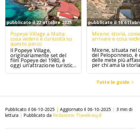
pubblicato il 22 ottobre 2025
pubblicato il 16 ottobr
Popeye Village a Malta:
Micene: storia, com
cosa vedere e curiosità su
arrivare e cosa ved
questo parco
Micene, situata nel 
Il Popeye Village,
del Peloponneso, è
originariamente set del
delle mete più affas
film Popeye del 1980, è
per chi ama la stori
oggi un’attrazione turistica
l’archeologia.
ad Anchor Bay, Malta.
Tutte le guide
Pubblicato il
06-10-2025
|
Aggiornato il
06-10-2025
|
3
min di
lettura
|
Pubblicato da
Redazione Traveleasy.it