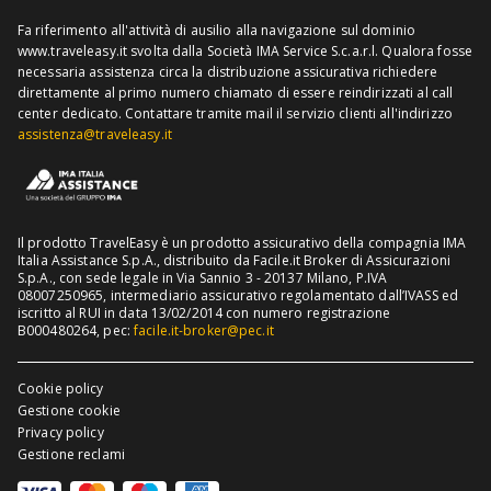
Richiedi recesso
Assicurazione viaggio USA
Fa riferimento all'attività di ausilio alla navigazione sul dominio
www.traveleasy.it svolta dalla Società IMA Service S.c.a.r.l. Qualora fosse
Assicurazione viaggio Thailandia
necessaria assistenza circa la distribuzione assicurativa richiedere
direttamente al primo numero chiamato di essere reindirizzati al call
Assicurazione viaggio Cuba
center dedicato.
Contattare tramite mail il servizio clienti all'indirizzo
assistenza@traveleasy.it
Il prodotto TravelEasy è un prodotto assicurativo della compagnia IMA
Italia Assistance S.p.A., distribuito da Facile.it Broker di Assicurazioni
S.p.A., con sede legale in Via Sannio 3 - 20137 Milano, P.IVA
08007250965, intermediario assicurativo regolamentato dall’IVASS ed
iscritto al RUI in data 13/02/2014 con numero registrazione
B000480264, pec:
facile.it-broker@pec.it
Cookie policy
Gestione cookie
Privacy policy
Gestione reclami