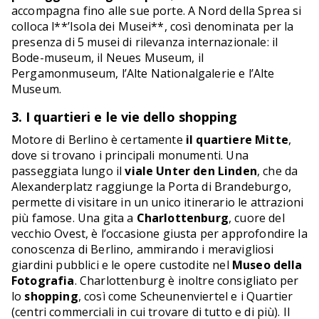
accompagna fino alle sue porte. A Nord della Sprea si
colloca l**’Isola dei Musei**, così denominata per la
presenza di 5 musei di rilevanza internazionale: il
Bode-museum, il Neues Museum, il
Pergamonmuseum, l’Alte Nationalgalerie e l’Alte
Museum.
3. I quartieri e le vie dello shopping
Motore di Berlino è certamente
il quartiere Mitte
,
dove si trovano i principali monumenti. Una
passeggiata lungo il
viale Unter den Linden
, che da
Alexanderplatz raggiunge la Porta di Brandeburgo,
permette di visitare in un unico itinerario le attrazioni
più famose. Una gita a
Charlottenburg
, cuore del
vecchio Ovest, è l’occasione giusta per approfondire la
conoscenza di Berlino, ammirando i meravigliosi
giardini pubblici e le opere custodite nel
Museo della
Fotografia
. Charlottenburg è inoltre consigliato per
lo
shopping
, così come Scheunenviertel e i Quartier
(centri commerciali in cui trovare di tutto e di più). Il