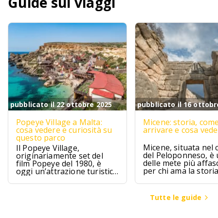
Guide sui viaggi
pubblicato il 22 ottobre 2025
pubblicato il 16 ottobr
Popeye Village a Malta:
Micene: storia, com
cosa vedere e curiosità su
arrivare e cosa ved
questo parco
Micene, situata nel 
Il Popeye Village,
del Peloponneso, è
originariamente set del
delle mete più affas
film Popeye del 1980, è
per chi ama la stori
oggi un’attrazione turistica
l’archeologia.
ad Anchor Bay, Malta.
Tutte le guide