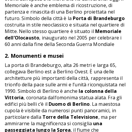
Memoriale è anche emblema di ricostruzione, di
partenza e rinascita di una Berlino proiettata nel
futuro. Simbolo della città è la
Porta di Brandeburgo
costruita in stile neoclassico e situata nel quartiere di
Mitte. Nello stesso quartiere è situato il
Memoriale
dell’Olocausto
, inaugurato nel 2005 per celebrare i
60 anni dalla fine della Seconda Guerra Mondiale
2. Monumenti e musei
La porta di Brandeburgo, alta 26 metri e larga 65,
collegava Berlino est a Berlino Ovest. È una delle
architetture più importanti della città, rappresenta il
trionfo della pace sulle armi e l’unità riconquistata nel
1990. Simbolo di Berlino è anche
la colonna della
Vittoria
, coronata dall’omonima statua alata. Fra gli
edifici più belli c’è il
Duomo di Berlino
. La maestosa
cupola è visibile da numerosi punti panoramici, in
particolare dalla
Torre della Televisione
, ma per
ammirarne la magnificenza si consiglia
una
passeggiata lungo la Sprea
, il fiume che