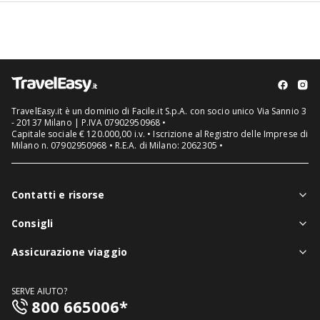
TravelEasy.it è un dominio di Facile.it S.p.A. con socio unico Via Sannio 3
- 20137 Milano | P.IVA 07902950968 •
Capitale sociale € 120.000,00 i.v. • Iscrizione al Registro delle Imprese di
Milano n. 07902950968 • R.E.A. di Milano: 2062305 •
Contatti e risorse
Chi siamo
Consigli
Assistenza in viaggio
Notizie viaggi
Assicurazione viaggio
Denuncia sinistri
Guide viaggi
Assicurazione viaggio singolo
FAQ
SERVE AIUTO?
Assicurazione viaggio annuale
800 665006*
Mappa del sito