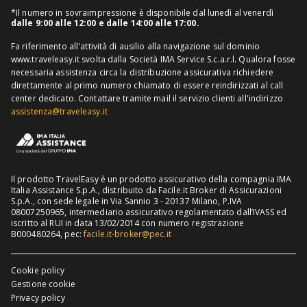
Assicurazione annullamento viaggio
Informativa distributore
*Il numero in sovraimpressione è disponibile dal lunedì al venerdì
Assicurazione medico sanitaria
dalle 9:00 alle 12:00 e dalle 14:00 alle 17:00.
Richiedi recesso
Assicurazione viaggio USA
Fa riferimento all'attività di ausilio alla navigazione sul dominio
www.traveleasy.it svolta dalla Società IMA Service S.c.a.r.l. Qualora fosse
Assicurazione viaggio Thailandia
necessaria assistenza circa la distribuzione assicurativa richiedere
direttamente al primo numero chiamato di essere reindirizzati al call
Assicurazione viaggio Cuba
center dedicato.
Contattare tramite mail il servizio clienti all'indirizzo
assistenza@traveleasy.it
Il prodotto TravelEasy è un prodotto assicurativo della compagnia IMA
Italia Assistance S.p.A., distribuito da Facile.it Broker di Assicurazioni
S.p.A., con sede legale in Via Sannio 3 - 20137 Milano, P.IVA
08007250965, intermediario assicurativo regolamentato dall’IVASS ed
iscritto al RUI in data 13/02/2014 con numero registrazione
B000480264, pec:
facile.it-broker@pec.it
Cookie policy
Gestione cookie
Privacy policy