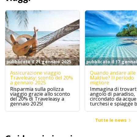
pubblicato il 21 gennaio 2025
pubblicato il 17 genna
Assicurazione viaggio
Quando andare alle
Traveleasy: sconto del 20%
Maldive? Il periodo
a gennaio 2025
migliore
Risparmia sulla polizza
Immagina di trovarti
viaggio grazie allo sconto
angolo di paradiso,
del 20% di Traveleasy a
circondato da acque
gennaio 2025!
turchesi e spiagge 
Le Maldive sono pr
questo, un sogno ch
avvera per chi cerca
Tutte le news
un pizzico di avvent