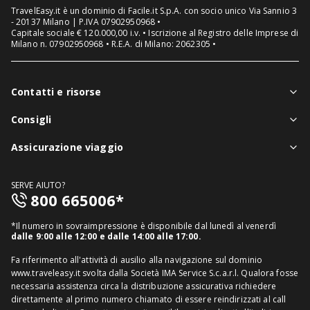
TravelEasy.it è un dominio di Facile.it S.p.A. con socio unico Via Sannio 3
- 20137 Milano | P.IVA 07902950968 •
Capitale sociale € 120.000,00 i.v. • Iscrizione al Registro delle Imprese di
Milano n. 07902950968 • R.E.A. di Milano: 2062305 •
Contatti e risorse
Chi siamo
Consigli
Assistenza in viaggio
Notizie viaggi
Assicurazione viaggio
Denuncia sinistri
Guide viaggi
Assicurazione viaggio singolo
FAQ
SERVE AIUTO?
Assicurazione viaggio annuale
800 665006*
Mappa del sito
Assicurazione annullamento viaggio
Informativa distributore
*Il numero in sovraimpressione è disponibile dal lunedì al venerdì
Assicurazione medico sanitaria
dalle 9:00 alle 12:00 e dalle 14:00 alle 17:00.
Richiedi recesso
Assicurazione viaggio USA
Fa riferimento all'attività di ausilio alla navigazione sul dominio
www.traveleasy.it svolta dalla Società IMA Service S.c.a.r.l. Qualora fosse
Assicurazione viaggio Thailandia
necessaria assistenza circa la distribuzione assicurativa richiedere
direttamente al primo numero chiamato di essere reindirizzati al call
Assicurazione viaggio Cuba