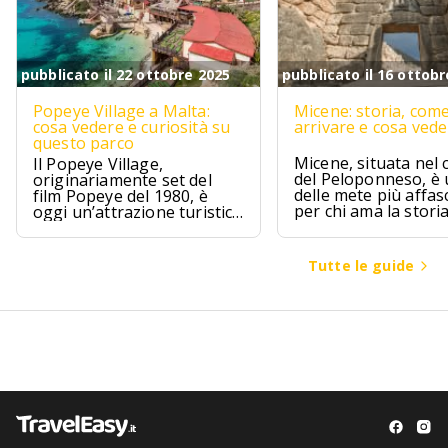
pubblicato il 22 ottobre 2025
pubblicato il 16 ottobr
Popeye Village a Malta:
Micene: storia, com
cosa vedere e curiosità su
arrivare e cosa ved
questo parco
Micene, situata nel 
Il Popeye Village,
del Peloponneso, è
originariamente set del
delle mete più affas
film Popeye del 1980, è
per chi ama la stori
oggi un’attrazione turistica
l’archeologia.
ad Anchor Bay, Malta.
Tutte le guide