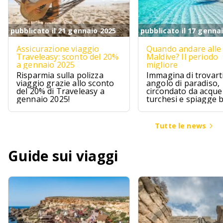
pubblicato il 21 gennaio 2025
pubblicato il 17 genna
Assicurazione viaggio
Quando andare alle
Traveleasy: sconto del 20%
Maldive? Il periodo
a gennaio 2025
migliore
Risparmia sulla polizza
Immagina di trovarti
viaggio grazie allo sconto
angolo di paradiso,
del 20% di Traveleasy a
circondato da acque
gennaio 2025!
turchesi e spiagge 
Le Maldive sono pr
questo, un sogno ch
avvera per chi cerca
Tutte le news
un pizzico di avvent
Guide sui viaggi