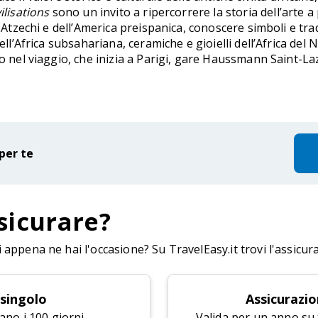
ilisations
sono un invito a ripercorrere la storia dell’arte a 
 Atzechi e dell’America preispanica, conoscere simboli e tradi
dell’Africa subsahariana, ceramiche e gioielli dell’Africa de
io nel viaggio, che inizia a Parigi, gare Haussmann Saint-L
per te
sicurare?
appena ne hai l'occasione? Su TravelEasy.it trovi l'assicur
 singolo
Assicurazio
ano i 100 giorni.
Valida per un anno su tu