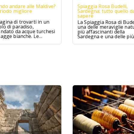
do andare alle Maldive?
Spiaggia Rosa Budelli,
eriodo migliore
Sardegna: tutto quello d
sapere
gina di trovarti in un
La Spiaggia Rosa di Budel
lo di paradiso,
una delle meraviglie natu
ondato da acque turchesi
più affascinanti della
iagge bianche. Le
Sardegna e una delle più
ive sono proprio
famose d'Italia. Situata
to, un sogno che si
nell'Arcipelago della
ra per chi cerca relax e
Maddalena, questa spia
izzico di avventura.
è famosa per la sua sab
rosa unica al mondo.