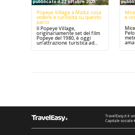
pubblicato il 22 ottobre 2025
pubbli
Popeye Village a Malta: cosa
Mice
vedere e curiosità su questo
e co
parco
Mice
Il Popeye Village,
Pelo
originariamente set del film
mete
Popeye del 1980, è oggi
ama 
un’attrazione turistica ad
Anchor Bay, Malta.
TravelEasy.it è u
Capitale sociale 