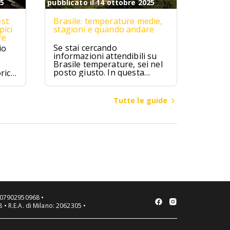
25
pubblicato il 14 ottobre 2025
st:
Brasile: temperature medie,
pici
stagioni e quando andare
re
Se stai cercando
io
informazioni attendibili su
Brasile temperature, sei nel
posto giusto. In questa
rici
guida troverai valori medi
mensili, differenze climatiche
ipici
tra regioni (Amazzonia,
zú,
Tutte le guide
Nord-Est, Sud-Est, Sud,
ici.
Centro-Ovest), consigli su
quando andare in Brasile per
spiagge, città o escursioni, e
cosa mettere in valigia a
seconda della zona e del
mese.
VA 07902950968 •
 • R.E.A. di Milano: 2062305 •