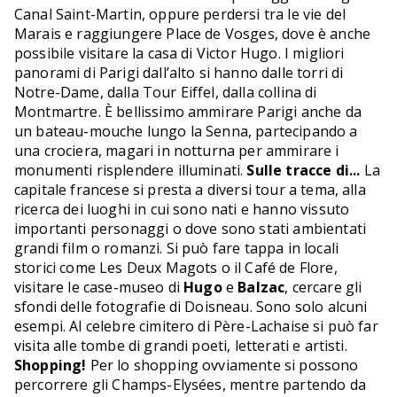
Canal Saint-Martin, oppure perdersi tra le vie del
Marais e raggiungere Place de Vosges, dove è anche
possibile visitare la casa di Victor Hugo. I migliori
panorami di Parigi dall’alto si hanno dalle torri di
Notre-Dame, dalla Tour Eiffel, dalla collina di
Montmartre. È bellissimo ammirare Parigi anche da
un bateau-mouche lungo la Senna, partecipando a
una crociera, magari in notturna per ammirare i
monumenti risplendere illuminati.
Sulle tracce di...
La
capitale francese si presta a diversi tour a tema, alla
ricerca dei luoghi in cui sono nati e hanno vissuto
importanti personaggi o dove sono stati ambientati
grandi film o romanzi. Si può fare tappa in locali
storici come Les Deux Magots o il Café de Flore,
visitare le case-museo di
Hugo
e
Balzac
, cercare gli
sfondi delle fotografie di Doisneau. Sono solo alcuni
esempi. Al celebre cimitero di Père-Lachaise si può far
visita alle tombe di grandi poeti, letterati e artisti.
Shopping!
Per lo shopping ovviamente si possono
percorrere gli Champs-Elysées, mentre partendo da