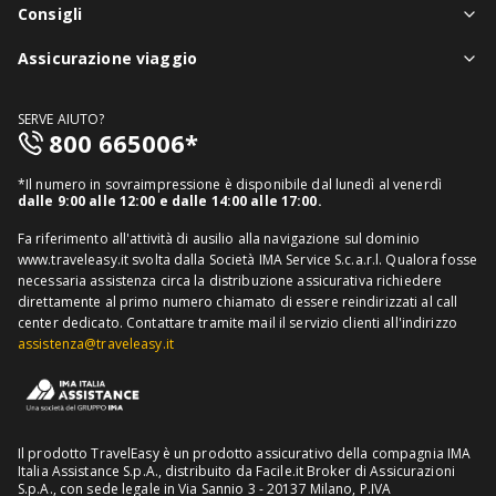
Chi siamo
Consigli
Assistenza in viaggio
Notizie viaggi
Assicurazione viaggio
Denuncia sinistri
Guide viaggi
Assicurazione viaggio singolo
FAQ
SERVE AIUTO?
Assicurazione viaggio annuale
800 665006*
Mappa del sito
Assicurazione annullamento viaggio
Informativa distributore
*Il numero in sovraimpressione è disponibile dal lunedì al venerdì
Assicurazione medico sanitaria
dalle 9:00 alle 12:00 e dalle 14:00 alle 17:00.
Richiedi recesso
Assicurazione viaggio USA
Fa riferimento all'attività di ausilio alla navigazione sul dominio
www.traveleasy.it svolta dalla Società IMA Service S.c.a.r.l. Qualora fosse
Assicurazione viaggio Thailandia
necessaria assistenza circa la distribuzione assicurativa richiedere
direttamente al primo numero chiamato di essere reindirizzati al call
Assicurazione viaggio Cuba
center dedicato.
Contattare tramite mail il servizio clienti all'indirizzo
assistenza@traveleasy.it
Il prodotto TravelEasy è un prodotto assicurativo della compagnia IMA
Italia Assistance S.p.A., distribuito da Facile.it Broker di Assicurazioni
S.p.A., con sede legale in Via Sannio 3 - 20137 Milano, P.IVA