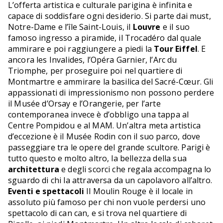
L’offerta artistica e culturale parigina è infinita e
capace di soddisfare ogni desiderio. Si parte dai must,
Notre-Dame e l’île Saint-Louis, il
Louvre
e il suo
famoso ingresso a piramide, il Trocadéro dal quale
ammirare e poi raggiungere a piedi la
Tour Eiffel
. E
ancora les Invalides, l’Opéra Garnier, l’Arc du
Triomphe, per proseguire poi nel quartiere di
Montmartre e ammirare la basilica del Sacré-Cœur. Gli
appassionati di impressionismo non possono perdere
il Musée d’Orsay e l’Orangerie, per l’arte
contemporanea invece è d’obbligo una tappa al
Centre Pompidou e al MAM. Un’altra meta artistica
d’eccezione è il Musée Rodin con il suo parco, dove
passeggiare tra le opere del grande scultore. Parigi è
tutto questo e molto altro, la bellezza della sua
architettura
e degli scorci che regala accompagna lo
sguardo di chi la attraversa da un capolavoro all’altro.
Eventi e spettacoli
Il Moulin Rouge è il locale in
assoluto più famoso per chi non vuole perdersi uno
spettacolo di can can, e si trova nel quartiere di