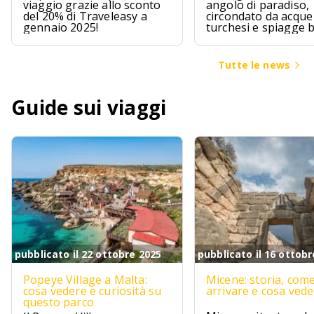
viaggio grazie allo sconto
angolo di paradiso,
del 20% di Traveleasy a
circondato da acque
gennaio 2025!
turchesi e spiagge 
Le Maldive sono pr
questo, un sogno ch
avvera per chi cerca
Tutte le news
un pizzico di avvent
Guide sui viaggi
pubblicato il 22 ottobre 2025
pubblicato il 16 ottobr
Popeye Village a Malta:
Micene: storia, com
cosa vedere e curiosità su
arrivare e cosa ved
questo parco