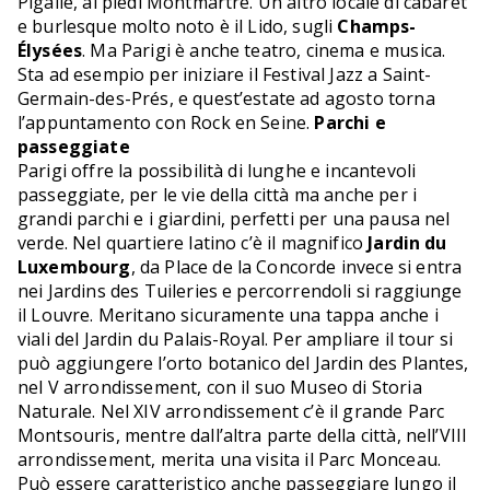
Pigalle, ai piedi Montmartre. Un altro locale di cabaret
e burlesque molto noto è il Lido, sugli
Champs-
Élysées
. Ma Parigi è anche teatro, cinema e musica.
Sta ad esempio per iniziare il Festival Jazz a Saint-
Germain-des-Prés, e quest’estate ad agosto torna
l’appuntamento con Rock en Seine.
Parchi e
passeggiate
Parigi offre la possibilità di lunghe e incantevoli
passeggiate, per le vie della città ma anche per i
grandi parchi e i giardini, perfetti per una pausa nel
verde. Nel quartiere latino c’è il magnifico
Jardin du
Luxembourg
, da Place de la Concorde invece si entra
nei Jardins des Tuileries e percorrendoli si raggiunge
il Louvre. Meritano sicuramente una tappa anche i
viali del Jardin du Palais-Royal. Per ampliare il tour si
può aggiungere l’orto botanico del Jardin des Plantes,
nel V arrondissement, con il suo Museo di Storia
Naturale. Nel XIV arrondissement c’è il grande Parc
Montsouris, mentre dall’altra parte della città, nell’VIII
arrondissement, merita una visita il Parc Monceau.
Può essere caratteristico anche passeggiare lungo il