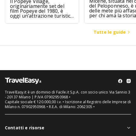
Micene, situata nel 
Il Popeye Village,
del Peloponneso, è
originariamente set del
delle mete più affas
film Popeye del 1980, è
per chi ama la stori
oggi un’attrazione turistica
l’archeologia.
ad Anchor Bay, Malta.
Tutte le guide
TravelEasy.it è un dominio di Facile.it S.p.A. con socio unico Via Sannio 3
- 20137 Milano | P.IVA 07902950968 •
Capitale sociale € 120.000,00 i.v. • Iscrizione al Registro delle Imprese di
Milano n. 07902950968 • R.E.A. di Milano: 2062305 •
Contatti e risorse