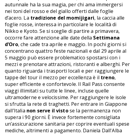
autunnale ha la sua magia, per chi ama immergersi
nei toni del rosso e del giallo offerti dalle foglie
d’acero. La
tradizione del momijigari
, la caccia alle
foglie rosse, interessa in particolare le località di
Nikko e Kyoto. Se si sceglie di partire a primavera,
occorre fare attenzione alle date della
Settimana
d’Oro
, che cade tra aprile e maggio. In pochi giorni si
concentrano quattro feste nazionali e dal 29 aprile al
5 maggio può essere problematico spostarsi con i
mezzi e prenotare attrazioni, ristoranti e alberghi. Per
quanto riguarda i trasporti locali e per raggiungere le
tappe del tour il mezzo per eccellenza è il
treno
,
super efficiente e confortevole. Il Rail Pass consente
viaggi illimitati su tutte le linee, incluse quelle
ultramoderne e velocissime. Per raggiungere le isole
si sfrutta la rete di traghetti. Per entrare in Giappone
dall’Italia
non serve il visto
se la permanenza non
supera i 90 giorni. È invece fortemente consigliata
un’assicurazione sanitaria per coprire eventuali spese
mediche, altrimenti a pagamento. Daniela Dall'Alba