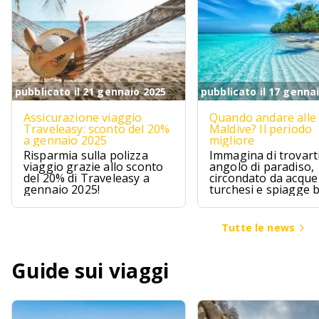
pubblicato il 21 gennaio 2025
pubblicato il 17 genna
Assicurazione viaggio
Quando andare alle
Traveleasy: sconto del 20%
Maldive? Il periodo
a gennaio 2025
migliore
Risparmia sulla polizza
Immagina di trovarti
viaggio grazie allo sconto
angolo di paradiso,
del 20% di Traveleasy a
circondato da acque
gennaio 2025!
turchesi e spiagge 
Le Maldive sono pr
questo, un sogno ch
avvera per chi cerca
Tutte le news
un pizzico di avvent
Guide sui viaggi