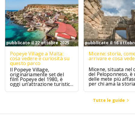
pubblicato il 22 ottobre 2025
pubblicato il 16 ottobr
Popeye Village a Malta:
Micene: storia, com
cosa vedere e curiosità su
arrivare e cosa ved
questo parco
Micene, situata nel 
Il Popeye Village,
del Peloponneso, è
originariamente set del
delle mete più affas
film Popeye del 1980, è
per chi ama la stori
oggi un’attrazione turistica
l’archeologia.
ad Anchor Bay, Malta.
Tutte le guide