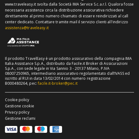
www.traveleasy.it svolta dalla Società IMA Service S.c.a.r.l. Qualora fosse
Assicurazione viaggio Thailandia
necessaria assistenza circa la distribuzione assicurativa richiedere
direttamente al primo numero chiamato di essere reindirizzati al call
Assicurazione viaggio Cuba
center dedicato.
Contattare tramite mail il servizio clienti all'indirizzo
assistenza@traveleasy.it
Il prodotto TravelEasy è un prodotto assicurativo della compagnia IMA
Italia Assistance S.p.A., distribuito da Facile.it Broker di Assicurazioni
S.p.A., con sede legale in Via Sannio 3 - 20137 Milano, P.IVA
08007250965, intermediario assicurativo regolamentato dall’IVASS ed
iscritto al RUI in data 13/02/2014 con numero registrazione
B000480264, pec:
facile.it-broker@pec.it
Cookie policy
Gestione cookie
Privacy policy
Gestione reclami