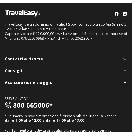
TravelEasy.it è un dominio di Facile.it S.p.A. con socio unico Via Sannio 3
- 20137 Milano | P.IVA 07902950968 •
Capitale sociale € 120.000,00 i.v. • Iscrizione al Registro delle Imprese di
Milano n. 07902950968 • R.E.A. di Milano: 2062305 •
Contatti e risorse
Chi siamo
Consigli
Assistenza in viaggio
Notizie viaggi
Assicurazione viaggio
Denuncia sinistri
Guide viaggi
Assicurazione viaggio singolo
FAQ
SERVE AIUTO?
Assicurazione viaggio annuale
800 665006*
Mappa del sito
Assicurazione annullamento viaggio
Informativa distributore
*Il numero in sovraimpressione è disponibile dal lunedì al venerdì
Assicurazione medico sanitaria
dalle 9:00 alle 12:00 e dalle 14:00 alle 17:00.
Richiedi recesso
Assicurazione viaggio USA
Fa riferimento all'attività di ausilio alla navigazione sul dominio