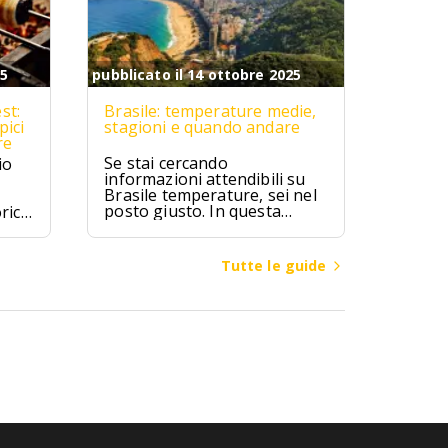
25
pubblicato il 14 ottobre 2025
st:
Brasile: temperature medie,
pici
stagioni e quando andare
re
Se stai cercando
io
informazioni attendibili su
Brasile temperature, sei nel
posto giusto. In questa
rici
guida troverai valori medi
mensili, differenze climatiche
ipici
tra regioni (Amazzonia,
zú,
Tutte le guide
Nord-Est, Sud-Est, Sud,
ici.
Centro-Ovest), consigli su
quando andare in Brasile per
spiagge, città o escursioni, e
cosa mettere in valigia a
seconda della zona e del
mese.