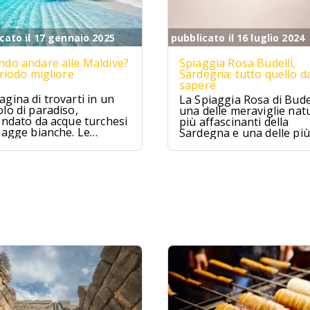
cato il 17 gennaio 2025
pubblicato il 16 luglio 2024
do andare alle Maldive?
Spiaggia Rosa Budelli,
eriodo migliore
Sardegna: tutto quello d
sapere
gina di trovarti in un
La Spiaggia Rosa di Budel
lo di paradiso,
una delle meraviglie natu
ondato da acque turchesi
più affascinanti della
iagge bianche. Le
Sardegna e una delle più
ive sono proprio
famose d'Italia. Situata
to, un sogno che si
nell'Arcipelago della
ra per chi cerca relax e
Maddalena, questa spia
izzico di avventura.
è famosa per la sua sab
rosa unica al mondo.