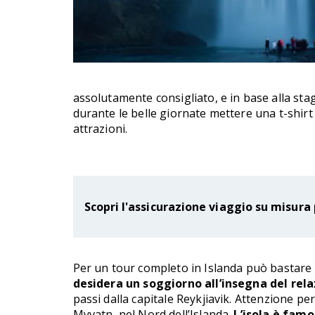
assolutamente consigliato, e in base alla sta
durante le belle giornate mettere una t-shirt 
attrazioni.
Scopri l'assicurazione viaggio su misura 
Per un tour completo in Islanda può bastare u
desidera un soggiorno all’insegna del rel
passi dalla capitale Reykjiavik. Attenzione pe
Myvatn, nel Nord dell’Islanda.
L’isola è famo