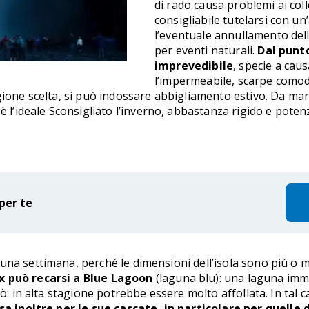
di rado causa problemi ai col
consigliabile tutelarsi con un
l’eventuale annullamento dell
per eventi naturali.
Dal punto
imprevedibile
, specie a cau
l’impermeabile, scarpe comode 
gione scelta, si può indossare abbigliamento estivo. Da mar
è l’ideale Sconsigliato l’inverno, abbastanza rigido e potenz
per te
na settimana, perché le dimensioni dell’isola sono più o me
ax può recarsi a Blue Lagoon
(laguna blu): una laguna imm
rò: in alta stagione potrebbe essere molto affollata. In tal
sa inoltre per le sue cascate, in particolare per quelle 