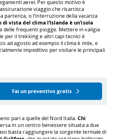
legamenti aerei. Per questo motivo è
’assicurazione viaggio che risarcisca
a partenza, o l’interruzione della vacanza
 di vista del clima l’Islanda è un’isola
sa delle frequenti piogge. Mettere in valigia
per il trekking e altri capi tecnici è
zo ad agosto ad esempio il clima è mite, e
ialmente impeditivo per visitare le principali
Fai un preventivo gratis
no pari a quelle del Nord Italia.
Chi
ersa in un centro benessere situata a due
 caso basta raggiungere la sorgente termale di
di Gullfoss
, che in estate regalano bellissimi