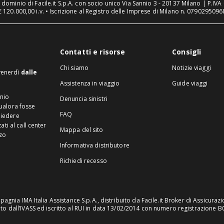
n dominio di Facile.it S.p.A. con socio unico Via Sannio 3 - 20137 Milano | P.I
€ 120.000,00 i.v. • Iscrizione al Registro delle Imprese di Milano n. 07902950968
Contatti e risorse
Consigli
Chi siamo
Notizie viaggi
 venerdì
dalle
Assistenza in viaggio
Guide viaggi
inio
Denuncia sinistri
Qualora fosse
FAQ
hiedere
ti al call center
Mappa del sito
zzo
Informativa distributore
Richiedi recesso
gnia IMA Italia Assistance S.p.A., distribuito da Facile.it Broker di Assicurazio
o dall’IVASS ed iscritto al RUI in data 13/02/2014 con numero registrazione 