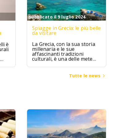
pubblicato il 9 luglio 2024
Spiagge in Grecia: le più belle
a
da visitare
La Grecia, con la sua storia
li è
millenaria e le sue
rali
affascinanti tradizioni
culturali, è una delle mete
turistiche più ambite al
mondo. Terra di miti e
leggende, la Grecia ha visto
ggia
Tutte le news
fiorire alcune delle più
bia
grandi civiltà dell’antichità,
come quella micenea,
minoica e classica, che hanno
lasciato un patrimonio
inestimabile di arte,
architettura e filosofia.