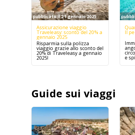
pubblicato il 21 gennaio 2025
pubbli
Assicurazione viaggio
Quan
Traveleasy: sconto del 20% a
Il p
gennaio 2025
Imma
Risparmia sulla polizza
ango
viaggio grazie allo sconto del
circ
20% di Traveleasy a gennaio
e sp
2025!
Mald
ques
avve
un p
Guide sui viaggi