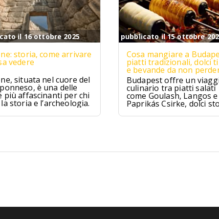
cato il 16 ottobre 2025
pubblicato il 15 ottobre 20
ne: storia, come arrivare
Cosa mangiare a Budape
sa vedere
piatti tradizionali, dolci ti
e bevande da non perde
ne, situata nel cuore del
Budapest offre un viagg
ponneso, è una delle
culinario tra piatti salati
 più affascinanti per chi
come Goulash, Langos e
la storia e l’archeologia.
Paprikás Csirke, dolci sto
come Dobos Torte e
Kürtőskalács, e distillati t
come Pálinka e Tokaji As
tra tradizione e sapori un