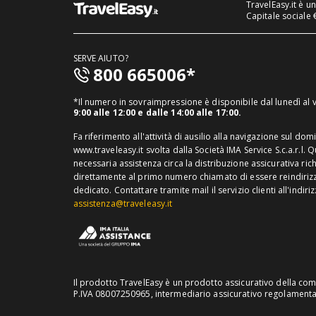
TravelEasy.it è u
Capitale sociale 
SERVE AIUTO?
800 665006*
*Il numero in sovraimpressione è disponibile dal lunedì al
9:00 alle 12:00 e dalle 14:00 alle 17:00.
Fa riferimento all'attività di ausilio alla navigazione sul dom
www.traveleasy.it svolta dalla Società IMA Service S.c.a.r.l. 
necessaria assistenza circa la distribuzione assicurativa ric
direttamente al primo numero chiamato di essere reindirizza
dedicato.
Contattare tramite mail il servizio clienti all'indiri
assistenza@traveleasy.it
Il prodotto TravelEasy è un prodotto assicurativo della compa
P.IVA 08007250965, intermediario assicurativo regolamentat