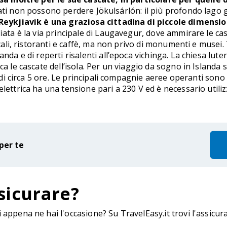
ati non possono perdere Jökulsárlón: il più profondo lago gl
Reykjiavik è una graziosa cittadina di piccole dimension
ata è la via principale di Laugavegur, dove ammirare le case 
ocali, ristoranti e caffè, ma non privo di monumenti e musei. 
nda e di reperti risalenti all’epoca vichinga. La chiesa luter
a le cascate dell’isola. Per un viaggio da sogno in Islanda s
 è di circa 5 ore. Le principali compagnie aeree operanti so
elettrica ha una tensione pari a 230 V ed è necessario utili
per te
sicurare?
appena ne hai l'occasione? Su TravelEasy.it trovi l'assicur