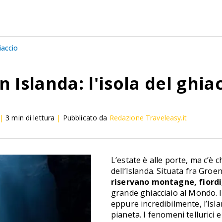
hiaccio
n Islanda: l'isola del ghia
|
3
min di lettura
|
Pubblicato da
Redazione Traveleasy.it
L’estate è alle porte, ma c’è c
dell’Islanda. Situata fra Gro
riservano montagne, fiordi,
grande ghiacciaio al Mondo. I
eppure incredibilmente, l’Islan
pianeta. I fenomeni tellurici e