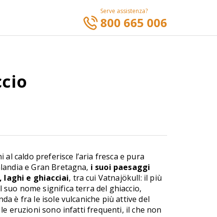
Serve assistenza?
800 665 006
ccio
hi al caldo preferisce l’aria fresca e pura
enlandia e Gran Bretagna,
i suoi paesaggi
 laghi e ghiacciai
, tra cui Vatnajökull: il più
l suo nome significa terra del ghiaccio,
da è fra le isole vulcaniche più attive del
 le eruzioni sono infatti frequenti, il che non