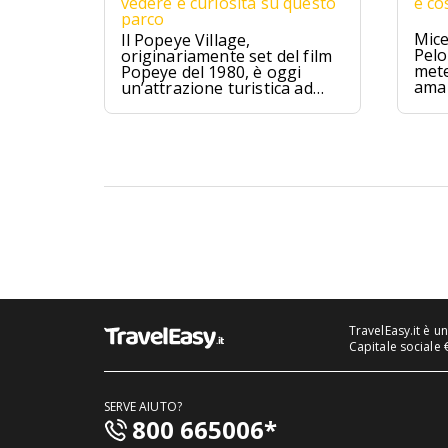
vedere e curiosità su questo
e co
parco
Mice
Il Popeye Village,
Pelo
originariamente set del film
mete
Popeye del 1980, è oggi
ama 
un’attrazione turistica ad
Anchor Bay, Malta.
TravelEasy.it è u
Capitale sociale 
SERVE AIUTO?
800 665006*