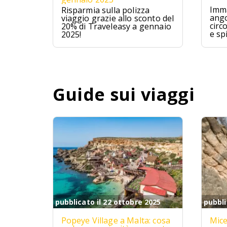
Imma
Risparmia sulla polizza
ango
viaggio grazie allo sconto del
circ
20% di Traveleasy a gennaio
e sp
2025!
Mald
ques
avve
un p
Guide sui viaggi
pubblicato il 22 ottobre 2025
pubbli
Popeye Village a Malta: cosa
Mice