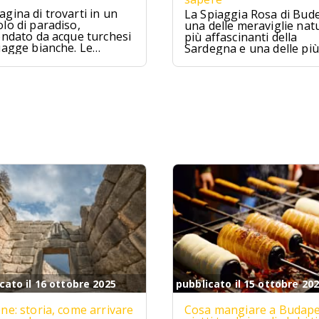
gina di trovarti in un
La Spiaggia Rosa di Budel
lo di paradiso,
una delle meraviglie natu
ondato da acque turchesi
più affascinanti della
iagge bianche. Le
Sardegna e una delle più
ive sono proprio
famose d'Italia. Situata
to, un sogno che si
nell'Arcipelago della
ra per chi cerca relax e
Maddalena, questa spia
izzico di avventura.
è famosa per la sua sab
rosa unica al mondo.
cato il 16 ottobre 2025
pubblicato il 15 ottobre 20
ne: storia, come arrivare
Cosa mangiare a Budape