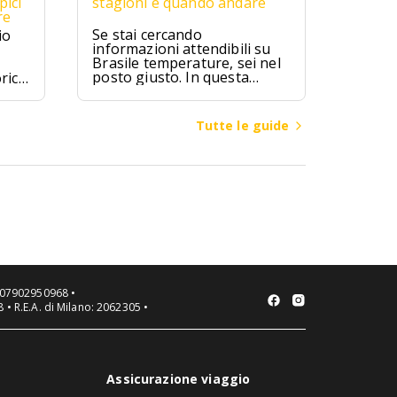
pici
stagioni e quando andare
re
Se stai cercando
io
informazioni attendibili su
Brasile temperature, sei nel
posto giusto. In questa
rici
guida troverai valori medi
mensili, differenze climatiche
ipici
tra regioni (Amazzonia,
zú,
Tutte le guide
Nord-Est, Sud-Est, Sud,
ici.
Centro-Ovest), consigli su
quando andare in Brasile per
spiagge, città o escursioni, e
cosa mettere in valigia a
seconda della zona e del
mese.
VA 07902950968 •
 • R.E.A. di Milano: 2062305 •
Assicurazione viaggio