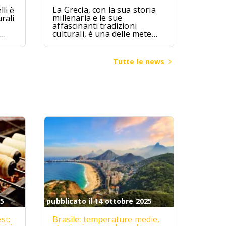
La Grecia, con la sua storia
li è
millenaria e le sue
rali
affascinanti tradizioni
culturali, è una delle mete
turistiche più ambite al
mondo. Terra di miti e
leggende, la Grecia ha visto
ggia
Tutte le news
fiorire alcune delle più
bia
grandi civiltà dell’antichità,
come quella micenea,
minoica e classica, che hanno
lasciato un patrimonio
inestimabile di arte,
architettura e filosofia.
25
pubblicato il 14 ottobre 2025
st:
Brasile: temperature medie,