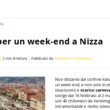
za
 per un week-end a Nizza
|
2
min di lettura
|
Pubblicato da
Redazione Traveleasy.it
Non distante dal confine ital
un week-end, e non solo in e
vivacissimo e
storico carnev
svolge dal 16 febbraio al 2 m
soli 40 chilometri da Ventimig
intramontabile e molto stimola