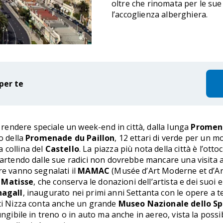
oltre che rinomata per le sue 
l’accoglienza alberghiera.
per te
endere speciale un week-end in città, dalla lunga
Promena
o della
Promenade du Paillon
, 12 ettari di verde per un 
 collina del
Castello
. La piazza più nota della città è l’ott
partendo dalle sue radici non dovrebbe mancare una visita a
re vanno segnalati il
MAMAC
(Musée d’Art Moderne et d’Ar
 Matisse
, che conserva le donazioni dell’artista e dei suoi e
agall
, inaugurato nei primi anni Settanta con le opere a te
ati Nizza conta anche un grande
Museo Nazionale dello Sp
ngibile in treno o in auto ma anche in aereo, vista la possib