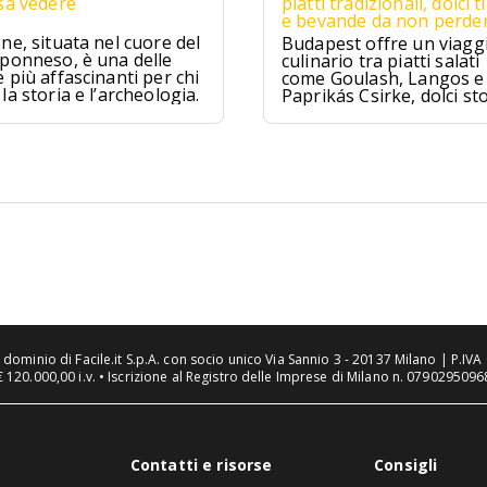
sa vedere
piatti tradizionali, dolci ti
e bevande da non perde
ne, situata nel cuore del
Budapest offre un viagg
ponneso, è una delle
culinario tra piatti salati
 più affascinanti per chi
come Goulash, Langos e
la storia e l’archeologia.
Paprikás Csirke, dolci sto
come Dobos Torte e
Kürtőskalács, e distillati t
come Pálinka e Tokaji As
tra tradizione e sapori un
n dominio di Facile.it S.p.A. con socio unico Via Sannio 3 - 20137 Milano | P.I
€ 120.000,00 i.v. • Iscrizione al Registro delle Imprese di Milano n. 07902950968
Contatti e risorse
Consigli