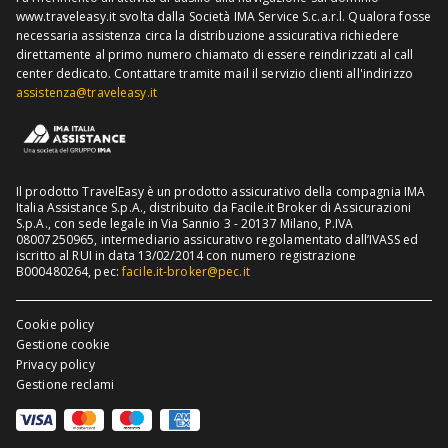
www.traveleasy.it svolta dalla Società IMA Service S.c.a.r.l. Qualora fosse
Assicurazione viaggio Thailandia
necessaria assistenza circa la distribuzione assicurativa richiedere
direttamente al primo numero chiamato di essere reindirizzati al call
Assicurazione viaggio Cuba
center dedicato.
Contattare tramite mail il servizio clienti all'indirizzo
assistenza@traveleasy.it
Il prodotto TravelEasy è un prodotto assicurativo della compagnia IMA
Italia Assistance S.p.A., distribuito da Facile.it Broker di Assicurazioni
S.p.A., con sede legale in Via Sannio 3 - 20137 Milano, P.IVA
08007250965, intermediario assicurativo regolamentato dall’IVASS ed
iscritto al RUI in data 13/02/2014 con numero registrazione
B000480264, pec:
facile.it-broker@pec.it
Cookie policy
Gestione cookie
Privacy policy
Gestione reclami