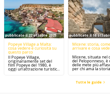
pubblicato il 22 ottobre 2025
pubblicato il 16 ottobr
Popeye Village a Malta:
Micene: storia, com
cosa vedere e curiosità su
arrivare e cosa ved
questo parco
Micene, situata nel 
Il Popeye Village,
del Peloponneso, è
originariamente set del
delle mete più affas
film Popeye del 1980, è
per chi ama la stori
oggi un’attrazione turistica
l’archeologia.
ad Anchor Bay, Malta.
Tutte le guide