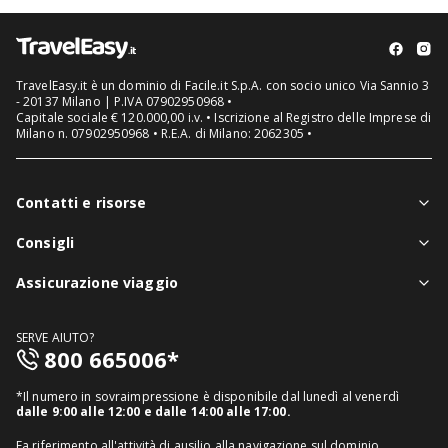
TravelEasy.it è un dominio di Facile.it S.p.A. con socio unico Via Sannio 3
- 20137 Milano | P.IVA 07902950968 •
Capitale sociale € 120.000,00 i.v. • Iscrizione al Registro delle Imprese di
Milano n. 07902950968 • R.E.A. di Milano: 2062305 •
Contatti e risorse
Chi siamo
Consigli
Assistenza in viaggio
Notizie viaggi
Assicurazione viaggio
Denuncia sinistri
Guide viaggi
Assicurazione viaggio singolo
FAQ
SERVE AIUTO?
Assicurazione viaggio annuale
800 665006*
Mappa del sito
Assicurazione annullamento viaggio
Informativa distributore
*Il numero in sovraimpressione è disponibile dal lunedì al venerdì
Assicurazione medico sanitaria
dalle 9:00 alle 12:00 e dalle 14:00 alle 17:00.
Richiedi recesso
Assicurazione viaggio USA
Fa riferimento all'attività di ausilio alla navigazione sul dominio