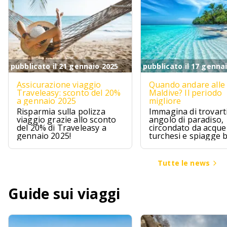
pubblicato il 21 gennaio 2025
pubblicato il 17 genna
Assicurazione viaggio
Quando andare alle
Traveleasy: sconto del 20%
Maldive? Il periodo
a gennaio 2025
migliore
Risparmia sulla polizza
Immagina di trovarti
viaggio grazie allo sconto
angolo di paradiso,
del 20% di Traveleasy a
circondato da acque
gennaio 2025!
turchesi e spiagge 
Le Maldive sono pr
questo, un sogno ch
avvera per chi cerca
Tutte le news
un pizzico di avvent
Guide sui viaggi