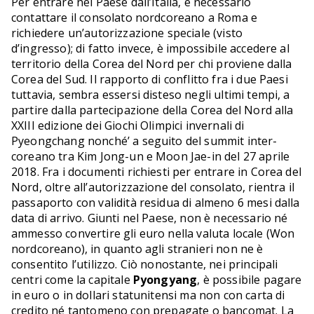
Per entrare nel Paese dall’Italia, è necessario
contattare il consolato nordcoreano a Roma e
richiedere un’autorizzazione speciale (visto
d’ingresso); di fatto invece, è impossibile accedere al
territorio della Corea del Nord per chi proviene dalla
Corea del Sud. Il rapporto di conflitto fra i due Paesi
tuttavia, sembra essersi disteso negli ultimi tempi, a
partire dalla partecipazione della Corea del Nord alla
XXIII edizione dei Giochi Olimpici invernali di
Pyeongchang nonché’ a seguito del summit inter-
coreano tra Kim Jong-un e Moon Jae-in del 27 aprile
2018. Fra i documenti richiesti per entrare in Corea del
Nord, oltre all’autorizzazione del consolato, rientra il
passaporto con validità residua di almeno 6 mesi dalla
data di arrivo. Giunti nel Paese, non è necessario né
ammesso convertire gli euro nella valuta locale (Won
nordcoreano), in quanto agli stranieri non ne è
consentito l’utilizzo. Ciò nonostante, nei principali
centri come la capitale
Pyongyang
, è possibile pagare
in euro o in dollari statunitensi ma non con carta di
credito né tantomeno con prepagate o bancomat. La