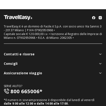
TravelEasy.it è un dominio di Facile.it S.p.A. con socio unico Via Sannio 3
- 20137 Milano | P.IVA 07902950968 •
Capitale sociale € 120.000,00 i.v. • Iscrizione al Registro delle Imprese di
Milano n. 07902950968 • R.E.A. di Milano: 2062305 •
Contatti e risorse
Chi siamo
Consigli
Assistenza in viaggio
Notizie viaggi
Assicurazione viaggio
Denuncia sinistri
Guide viaggi
Assicurazione viaggio singolo
FAQ
SERVE AIUTO?
Assicurazione viaggio annuale
800 665006*
Mappa del sito
Assicurazione annullamento viaggio
Informativa distributore
*Il numero in sovraimpressione è disponibile dal lunedì al venerdì
Assicurazione medico sanitaria
dalle 9:00 alle 12:00 e dalle 14:00 alle 17:00.