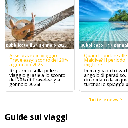
pubblicato il 21 gennaio 2025
pubblicato il 17 genna
Assicurazione viaggio
Quando andare alle
Traveleasy: sconto del 20%
Maldive? Il periodo
a gennaio 2025
migliore
Risparmia sulla polizza
Immagina di trovarti
viaggio grazie allo sconto
angolo di paradiso,
del 20% di Traveleasy a
circondato da acque
gennaio 2025!
turchesi e spiagge 
Le Maldive sono pr
questo, un sogno ch
avvera per chi cerca
Tutte le news
un pizzico di avvent
Guide sui viaggi