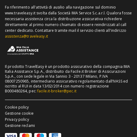
Richiedi recesso
Assicurazione viaggio USA
Fa riferimento all'attività di ausilio alla navigazione sul dominio
www.traveleasy.it svolta dalla Società IMA Service S.c.a.r.l. Qualora fosse
Assicurazione viaggio Thailandia
necessaria assistenza circa la distribuzione assicurativa richiedere
direttamente al primo numero chiamato di essere reindirizzati al call
Assicurazione viaggio Cuba
center dedicato.
Contattare tramite mail il servizio clienti all'indirizzo
assistenza@traveleasy.it
Il prodotto TravelEasy è un prodotto assicurativo della compagnia IMA
Italia Assistance S.p.A., distribuito da Facile.it Broker di Assicurazioni
S.p.A., con sede legale in Via Sannio 3 - 20137 Milano, P.IVA
08007250965, intermediario assicurativo regolamentato dall’IVASS ed
iscritto al RUI in data 13/02/2014 con numero registrazione
B000480264, pec:
facile.it-broker@pec.it
Cookie policy
Gestione cookie
Privacy policy
Gestione reclami