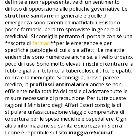
definite e non rappresentative di un sentimento
diffuso di opposizione alle politiche governative. Le
strutture sanitarie
in generale e quelle di
emergenza sono carenti ed inaffidabili. Esistono
poche farmacie, peraltro sprovviste in genere di
medicinali. Si consiglia pertanto di portare con sé una
**scorta di
farmaci
**per le emergenze e per
specifiche patologie di cui si sia affetti. Le malattie
endemiche sono numerose anche se, a livello urbano,
poco diffuse. Sono molto elevati i rischi di contrarre la
febbre gialla, il tetano, la tubercolosi, il tifo, le epatiti,
colera e la meningite. Si consiglia, previo parere
medico, la
profilassi antimalarica
anche se non
efficiente nella totalità dei casi e di adottare tutte le
misure necessarie di precauzione. Per tutte queste
ragioni il Ministero degli Affari Esteri consiglia di
stipulare un’assicurazione viaggio comprensiva di
copertura per le spese mediche e ospedaliere. Ogni
altra informazione su sanità e sicurezza in Sierra
Leone è reperibile sul sito
ViaggiareSicuri.it
.