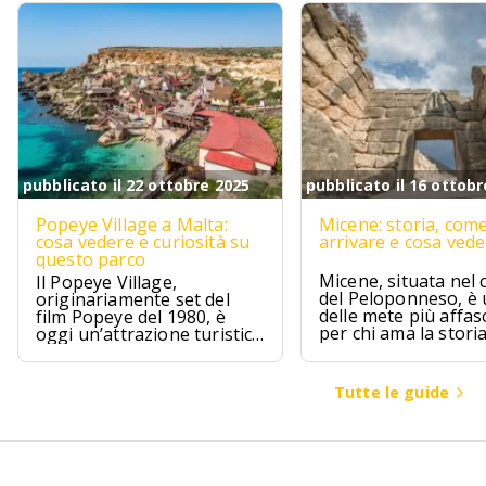
pubblicato il 22 ottobre 2025
pubblicato il 16 ottobr
Popeye Village a Malta:
Micene: storia, com
cosa vedere e curiosità su
arrivare e cosa ved
questo parco
Micene, situata nel 
Il Popeye Village,
del Peloponneso, è
originariamente set del
delle mete più affas
film Popeye del 1980, è
per chi ama la stori
oggi un’attrazione turistica
l’archeologia.
ad Anchor Bay, Malta.
Tutte le guide