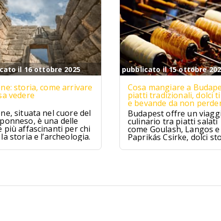
cato il 16 ottobre 2025
pubblicato il 15 ottobre 20
ne: storia, come arrivare
Cosa mangiare a Budape
sa vedere
piatti tradizionali, dolci ti
e bevande da non perde
ne, situata nel cuore del
Budapest offre un viagg
ponneso, è una delle
culinario tra piatti salati
 più affascinanti per chi
come Goulash, Langos e
la storia e l’archeologia.
Paprikás Csirke, dolci sto
come Dobos Torte e
Kürtőskalács, e distillati t
come Pálinka e Tokaji As
tra tradizione e sapori un