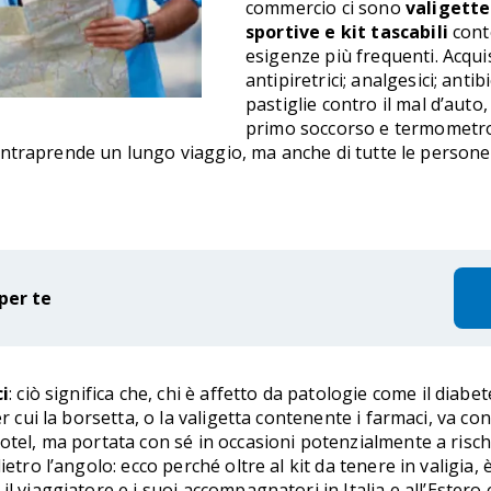
commercio ci sono
valigette
sportive e kit tascabili
conte
esigenze più frequenti. Acqui
antipiretrici; analgesici; anti
pastiglie contro il mal d’auto, i
primo soccorso e termometro.
hi intraprende un lungo viaggio, ma anche di tutte le persone
per te
i
: ciò significa che, chi è affetto da patologie come il diabe
r cui la borsetta, o la valigetta contenente i farmaci, va co
otel, ma portata con sé in occasioni potenzialmente a risch
etro l’angolo: ecco perché oltre al kit da tenere in valigia,
il viaggiatore e i suoi accompagnatori in Italia e all’Ester