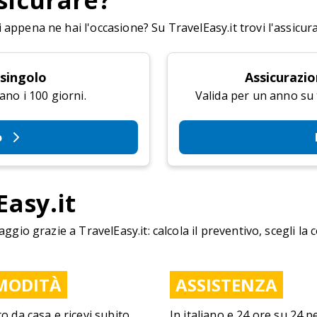
sicurare?
appena ne hai l'occasione? Su TravelEasy.it trovi l'assicur
 singolo
Assicurazio
ano i 100 giorni.
Valida per un anno su tu
o
Easy.it
aggio grazie a TravelEasy.it: calcola il preventivo, scegli la 
MODITÀ
ASSISTENZA
to da casa e ricevi subito
In italiano e 24 ore su 24 p