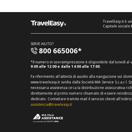
TravelEasy.it è u
Capitale sociale 
SERVE AIUTO?
800 665006*
*Il numero in sovraimpressione è disponibile dal lunedì al
9:00 alle 12:00 e dalle 14:00 alle 17:00.
Fa riferimento all'attività di ausilio alla navigazione sul dom
www.traveleasy.it svolta dalla Società IMA Service S.c.a.r.l. 
necessaria assistenza circa la distribuzione assicurativa ric
direttamente al primo numero chiamato di essere reindirizza
dedicato.
Contattare tramite mail il servizio clienti all'indiri
assistenza@traveleasy.it