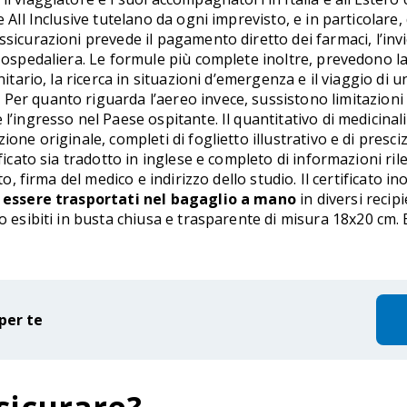
 All Inclusive tutelano da ogni imprevisto, e in particolare,
ssicurazioni prevede il pagamento diretto dei farmaci, l’invio
 ospedaliera. Le formule più complete inoltre, prevedono la
nitario, la ricerca in situazioni d’emergenza e il viaggio di u
.
Per quanto riguarda l’aereo invece, sussistono limitazioni 
 l’ingresso nel Paese ospitante. Il quantitativo di medicin
one originale, completi di foglietto illustrativo e di presci
tificato sia tradotto in inglese e completo di informazioni 
to, firma del medico e indirizzo dello studio. Il certificato 
o essere trasportati nel bagaglio a mano
in diversi recipi
ono esibiti in busta chiusa e trasparente di misura 18x20 cm
per te