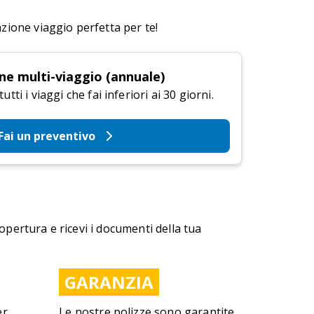
azione viaggio perfetta per te!
ne multi-viaggio (annuale)
tti i viaggi che fai inferiori ai 30 giorni.
Fai un preventivo
copertura e ricevi i documenti della tua
GARANZIA
er
Le nostre polizze sono garantite