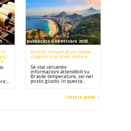
25
pubblicato il 14 ottobre 2025
st:
Brasile: temperature medie,
pici
stagioni e quando andare
re
Se stai cercando
io
informazioni attendibili su
Brasile temperature, sei nel
posto giusto. In questa
rici
guida troverai valori medi
mensili, differenze climatiche
ipici
tra regioni (Amazzonia,
zú,
Tutte le guide
Nord-Est, Sud-Est, Sud,
ici.
Centro-Ovest), consigli su
quando andare in Brasile per
spiagge, città o escursioni, e
cosa mettere in valigia a
seconda della zona e del
mese.