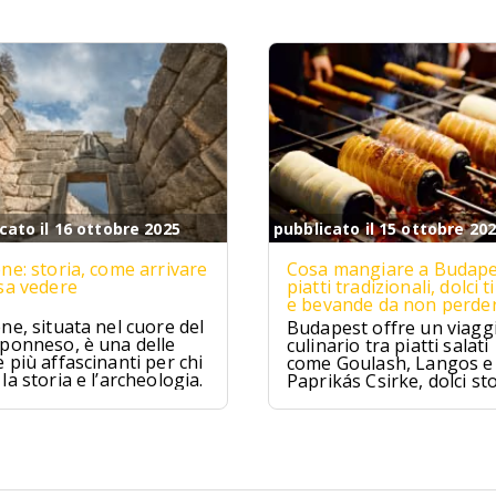
cato il 16 ottobre 2025
pubblicato il 15 ottobre 20
ne: storia, come arrivare
Cosa mangiare a Budape
sa vedere
piatti tradizionali, dolci ti
e bevande da non perde
ne, situata nel cuore del
Budapest offre un viagg
ponneso, è una delle
culinario tra piatti salati
 più affascinanti per chi
come Goulash, Langos e
la storia e l’archeologia.
Paprikás Csirke, dolci sto
come Dobos Torte e
Kürtőskalács, e distillati t
come Pálinka e Tokaji As
tra tradizione e sapori un