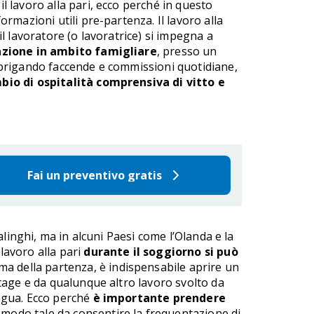
l lavoro alla pari, ecco perché in questo
formazioni utili pre-partenza. Il lavoro alla
 il lavoratore (o lavoratrice) si impegna a
azione in ambito famigliare
, presso un
sbrigando faccende e commissioni quotidiane,
bio di ospitalità comprensiva di vitto e
Fai un preventivo gratis
linghi, ma in alcuni Paesi come l’Olanda e la
 lavoro alla pari
durante il soggiorno si può
ima della partenza, è indispensabile aprire un
tage e da qualunque altro lavoro svolto da
ingua. Ecco perché
è importante prendere
in modo tale da consentire la frequentazione di