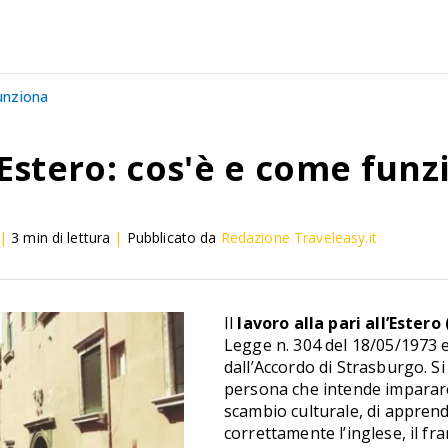
funziona
l'Estero: cos'è e come fun
|
3
min di lettura
|
Pubblicato da
Redazione Traveleasy.it
Il
lavoro alla pari all’Estero 
Legge n. 304 del 18/05/1973
dall’Accordo di Strasburgo. S
persona che intende imparare 
scambio culturale, di apprend
correttamente l’inglese, il fr