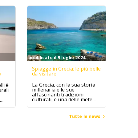
pubblicato il 9 luglio 2024
Spiagge in Grecia: le più belle
a
da visitare
La Grecia, con la sua storia
li è
millenaria e le sue
rali
affascinanti tradizioni
culturali, è una delle mete
turistiche più ambite al
mondo. Terra di miti e
leggende, la Grecia ha visto
ggia
Tutte le news
fiorire alcune delle più
bia
grandi civiltà dell’antichità,
come quella micenea,
minoica e classica, che hanno