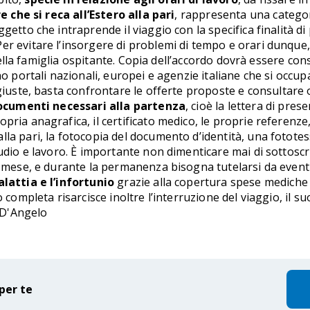
e che si reca all’Estero alla pari
, rappresenta una categor
getto che intraprende il viaggio con la specifica finalità 
er evitare l’insorgere di problemi di tempo e orari dunqu
e della famiglia ospitante. Copia dell’accordo dovrà essere c
no portali nazionali, europei e agenzie italiane che si occup
 giuste, basta confrontare le offerte proposte e consultare
ocumenti necessari alla partenza
, cioè la lettera di pres
ia anagrafica, il certificato medico, le proprie referenze, la
a pari, la fotocopia del documento d’identità, una fototesse
udio e lavoro. È importante non dimenticare mai di sottoscri
e mese, e durante la permanenza bisogna tutelarsi da eventu
alattia e l’infortunio
grazie alla copertura spese mediche 
o completa risarcisce inoltre l’interruzione del viaggio, il
a D'Angelo
per te