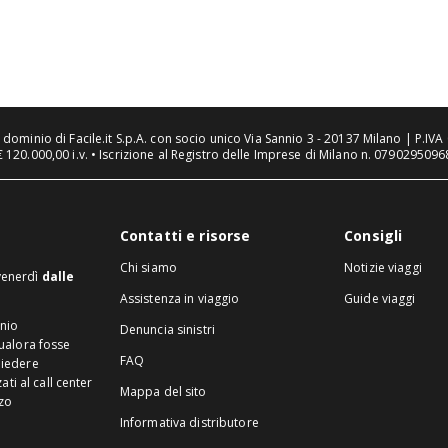
n dominio di Facile.it S.p.A. con socio unico Via Sannio 3 - 20137 Milano | P.I
€ 120.000,00 i.v. • Iscrizione al Registro delle Imprese di Milano n. 07902950968
Contatti e risorse
Consigli
Chi siamo
Notizie viaggi
 venerdì
dalle
Assistenza in viaggio
Guide viaggi
inio
Denuncia sinistri
Qualora fosse
FAQ
hiedere
ti al call center
Mappa del sito
zzo
Informativa distributore