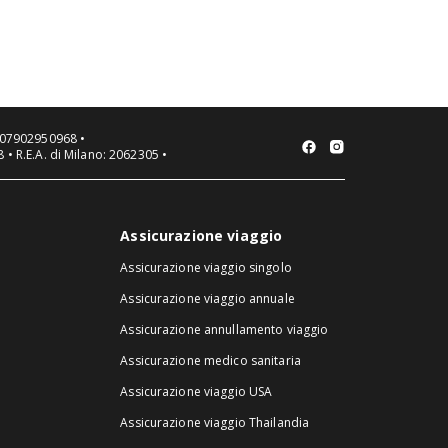
spiagge, città o escursioni, e
cosa mettere in valigia a
seconda della zona e del
mese.
VA 07902950968 •
 • R.E.A. di Milano: 2062305 •
Assicurazione viaggio
Assicurazione viaggio singolo
Assicurazione viaggio annuale
Assicurazione annullamento viaggio
Assicurazione medico sanitaria
Assicurazione viaggio USA
Assicurazione viaggio Thailandia