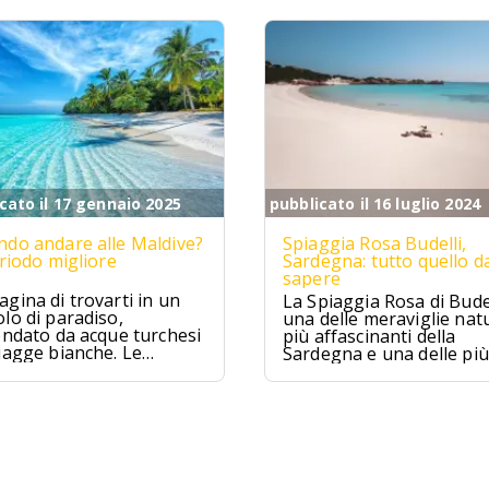
cato il 17 gennaio 2025
pubblicato il 16 luglio 2024
do andare alle Maldive?
Spiaggia Rosa Budelli,
eriodo migliore
Sardegna: tutto quello d
sapere
gina di trovarti in un
La Spiaggia Rosa di Budel
lo di paradiso,
una delle meraviglie natu
ondato da acque turchesi
più affascinanti della
iagge bianche. Le
Sardegna e una delle più
ive sono proprio
famose d'Italia. Situata
to, un sogno che si
nell'Arcipelago della
ra per chi cerca relax e
Maddalena, questa spia
izzico di avventura.
è famosa per la sua sab
rosa unica al mondo.