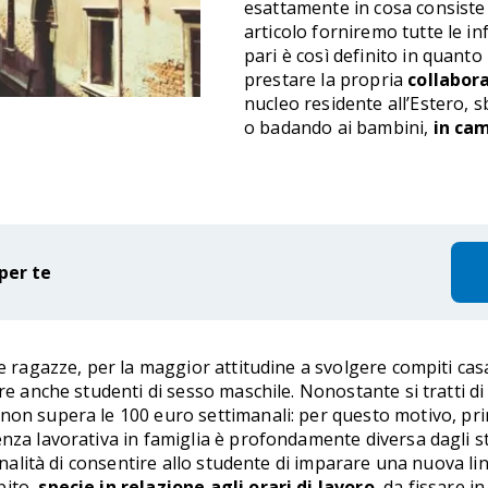
esattamente in cosa consiste i
articolo forniremo tutte le in
pari è così definito in quanto
prestare la propria
collabor
nucleo residente all’Estero, 
o badando ai bambini,
in cam
per te
e ragazze, per la maggior attitudine a svolgere compiti casa
re anche studenti di sesso maschile. Nonostante si tratti di
to non supera le 100 euro settimanali: per questo motivo, pr
enza lavorativa in famiglia è profondamente diversa dagli s
finalità di consentire allo studente di imparare una nuova l
bito,
specie in relazione agli orari di lavoro
, da fissare 