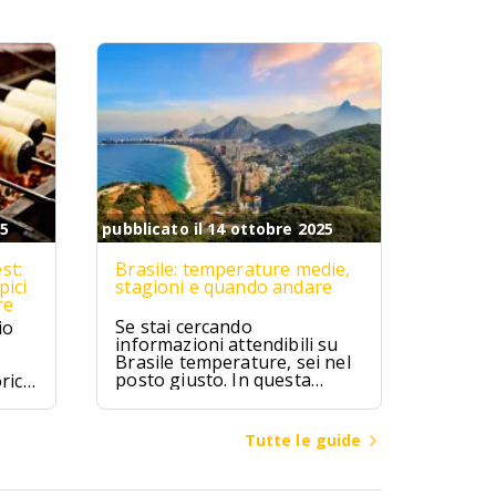
lasciato un patrimonio
inestimabile di arte,
architettura e filosofia.
25
pubblicato il 14 ottobre 2025
st:
Brasile: temperature medie,
pici
stagioni e quando andare
re
Se stai cercando
io
informazioni attendibili su
Brasile temperature, sei nel
posto giusto. In questa
rici
guida troverai valori medi
mensili, differenze climatiche
ipici
tra regioni (Amazzonia,
zú,
Tutte le guide
Nord-Est, Sud-Est, Sud,
ici.
Centro-Ovest), consigli su
quando andare in Brasile per