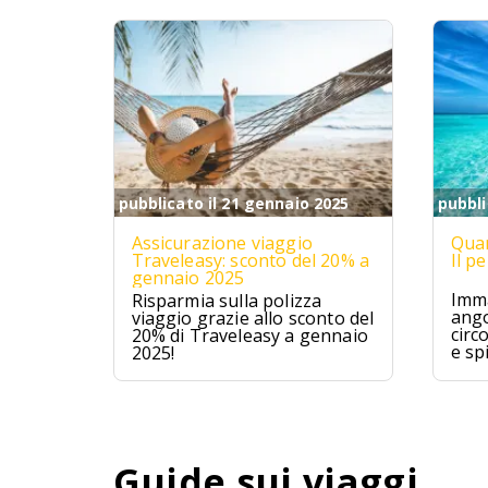
pubblicato il 21 gennaio 2025
pubbli
Assicurazione viaggio
Quan
Traveleasy: sconto del 20% a
Il p
gennaio 2025
Imma
Risparmia sulla polizza
ango
viaggio grazie allo sconto del
circ
20% di Traveleasy a gennaio
e sp
2025!
Mald
ques
avve
un p
Guide sui viaggi