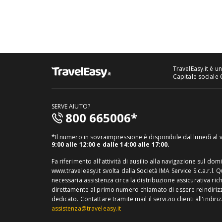
TravelEasy.it è u
Capitale sociale 
SERVE AIUTO?
800 665006*
*Il numero in sovraimpressione è disponibile dal lunedì al
9:00 alle 12:00 e dalle 14:00 alle 17:00.
Fa riferimento all'attività di ausilio alla navigazione sul dom
www.traveleasy.it svolta dalla Società IMA Service S.c.a.r.l. 
necessaria assistenza circa la distribuzione assicurativa ric
direttamente al primo numero chiamato di essere reindirizza
dedicato.
Contattare tramite mail il servizio clienti all'indiri
assistenza@traveleasy.it