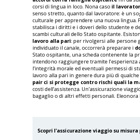
corsi di lingua in loco. Nona caso
il lavorator
senso stretto, quanto dal lavoratore: è un sog
culturale per apprendere una nuova lingua. P
stabilisca i diritti e i doveri dello studente 
scambi culturali dello Stato ospitante. Esisto
lavoro alla pari
: per rivolgersi alle persone
individuato il canale, occorrerà preparare i
d
Stato ospitante, una scheda contenente la propr
intendono raggiungere tramite l’esperienza all
l’integrità morale ed eventuali permessi di st
lavoro alla pari in genere dura più di qualch
pair ci si protegge contro rischi quali la m
costi dell’assistenza. Un’assicurazione viaggi
bagaglio o di altri effetti personali. Eleonor
Scopri l'assicurazione viaggio su misura 