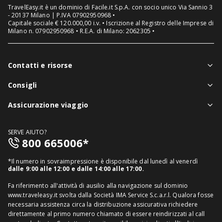
TravelEasy.it è un dominio di Facile.it S.p.A. con socio unico Via Sannio 3
- 20137 Milano | P.IVA 07902950968 •
Capitale sociale € 120.000,00 i.v. • Iscrizione al Registro delle Imprese di
Milano n. 07902950968 • R.E.A. di Milano: 2062305 •
Contatti e risorse
Chi siamo
Consigli
Assistenza in viaggio
Notizie viaggi
Assicurazione viaggio
Denuncia sinistri
Guide viaggi
Assicurazione viaggio singolo
FAQ
SERVE AIUTO?
Assicurazione viaggio annuale
800 665006*
Mappa del sito
Assicurazione annullamento viaggio
Informativa distributore
*Il numero in sovraimpressione è disponibile dal lunedì al venerdì
Assicurazione medico sanitaria
dalle 9:00 alle 12:00 e dalle 14:00 alle 17:00.
Richiedi recesso
Assicurazione viaggio USA
Fa riferimento all'attività di ausilio alla navigazione sul dominio
www.traveleasy.it svolta dalla Società IMA Service S.c.a.r.l. Qualora fosse
Assicurazione viaggio Thailandia
necessaria assistenza circa la distribuzione assicurativa richiedere
direttamente al primo numero chiamato di essere reindirizzati al call
Assicurazione viaggio Cuba