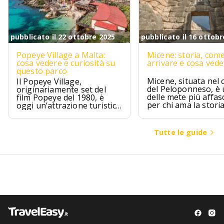
pubblicato il 22 ottobre 2025
pubblicato il 16 ottobr
Popeye Village a Malta:
Micene: storia, com
cosa vedere e curiosità su
arrivare e cosa ved
questo parco
Micene, situata nel 
Il Popeye Village,
del Peloponneso, è
originariamente set del
delle mete più affas
film Popeye del 1980, è
per chi ama la stori
oggi un’attrazione turistica
l’archeologia.
ad Anchor Bay, Malta.
Tutte le guide