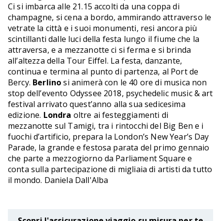
Ci si imbarca alle 21.15 accolti da una coppa di
champagne, si cena a bordo, ammirando attraverso le
vetrate la città e i suoi monumenti, resi ancora più
scintillanti dalle luci della festa lungo il fiume che la
attraversa, e a mezzanotte ci si ferma e si brinda
all’altezza della Tour Eiffel. La festa, danzante,
continua e termina al punto di partenza, al Port de
Bercy.
Berlino
si animerà con le 40 ore di musica non
stop dell’evento Odyssee 2018, psychedelic music & art
festival arrivato quest’anno alla sua sedicesima
edizione.
Londra
oltre ai festeggiamenti di
mezzanotte sul Tamigi, tra i rintocchi del Big Ben e i
fuochi d’artificio, prepara la London’s New Year’s Day
Parade, la grande e festosa parata del primo gennaio
che parte a mezzogiorno da Parliament Square e
conta sulla partecipazione di migliaia di artisti da tutto
il mondo. Daniela Dall'Alba
Scopri l'assicurazione viaggio su misura per te