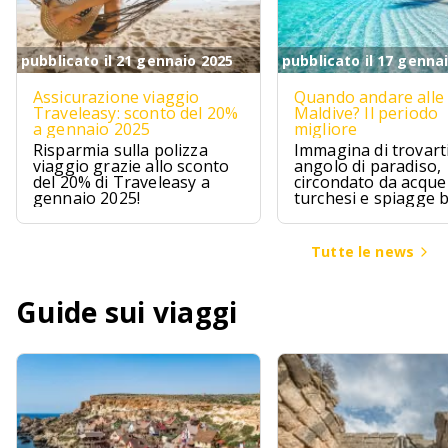
pubblicato il 21 gennaio 2025
pubblicato il 17 genna
Assicurazione viaggio
Quando andare alle
Traveleasy: sconto del 20%
Maldive? Il periodo
a gennaio 2025
migliore
Risparmia sulla polizza
Immagina di trovarti
viaggio grazie allo sconto
angolo di paradiso,
del 20% di Traveleasy a
circondato da acque
gennaio 2025!
turchesi e spiagge 
Le Maldive sono pr
questo, un sogno ch
avvera per chi cerca
Tutte le news
un pizzico di avvent
Guide sui viaggi