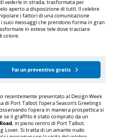
i vederle in strada, trasformata per
ielo aperto a disposizione di tutti. Il celebre
anipolare i fattori di una comunicazione
o i suoi messaggi che prendono forma in gran
asformate in estese tele dove tracciare
i colore.
Fai un preventivo gratis
orso recentemente presentato al Design Week
ssa di Port Talbot l’opera Season’s Greetings
 osservando l’opera in maniera prospettica si
 se il graffito è stato comprato da un
 Road
, in pieno centro di Port Talbot.
ng Lover. Si tratta di un amante nudo
 si prosegue con la visita del celebre