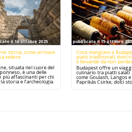
cato il 16 ottobre 2025
pubblicato il 15 ottobre 20
ne: storia, come arrivare
Cosa mangiare a Budape
sa vedere
piatti tradizionali, dolci ti
e bevande da non perde
ne, situata nel cuore del
Budapest offre un viagg
ponneso, è una delle
culinario tra piatti salati
 più affascinanti per chi
come Goulash, Langos e
la storia e l’archeologia.
Paprikás Csirke, dolci sto
come Dobos Torte e
Kürtőskalács, e distillati t
come Pálinka e Tokaji As
tra tradizione e sapori un