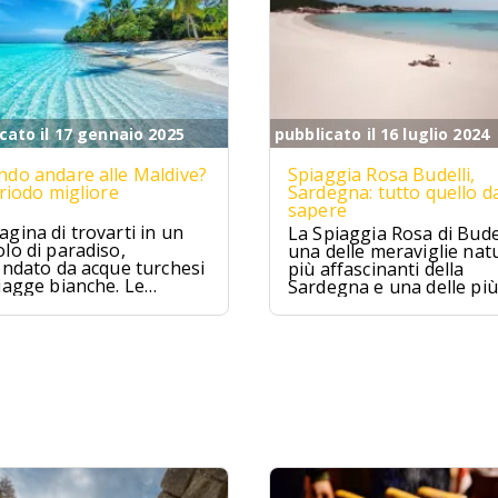
cato il 17 gennaio 2025
pubblicato il 16 luglio 2024
do andare alle Maldive?
Spiaggia Rosa Budelli,
eriodo migliore
Sardegna: tutto quello d
sapere
gina di trovarti in un
La Spiaggia Rosa di Budel
lo di paradiso,
una delle meraviglie natu
ondato da acque turchesi
più affascinanti della
iagge bianche. Le
Sardegna e una delle più
ive sono proprio
famose d'Italia. Situata
to, un sogno che si
nell'Arcipelago della
ra per chi cerca relax e
Maddalena, questa spia
izzico di avventura.
è famosa per la sua sab
rosa unica al mondo.