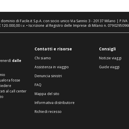
n dominio di Facile.it S.p.A. con socio unico Via Sannio 3 - 20137 Milano | P.I
€ 120.000,00 i.v. • Iscrizione al Registro delle Imprese di Milano n. 07902950968
Contatti e risorse
Consigli
Chi siamo
Notizie viaggi
 venerdì
dalle
Assistenza in viaggio
Guide viaggi
inio
Denuncia sinistri
Qualora fosse
FAQ
hiedere
ti al call center
Mappa del sito
zzo
Informativa distributore
Richiedi recesso