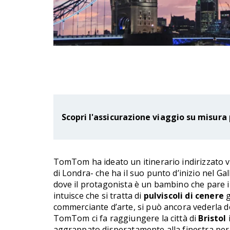
Scopri l'assicurazione viaggio su misura 
TomTom ha ideato un itinerario indirizzato v
di Londra- che ha il suo punto d’inizio nel Ga
dove il protagonista è un bambino che pare in
intuisce che si tratta di
pulviscoli di cenere
g
commerciante d’arte, si può ancora vederla dov
TomTom ci fa raggiungere la città di
Bristol
aggrappato disperatamente alla finestra per s