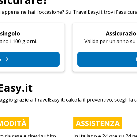
sicurare?
appena ne hai l'occasione? Su TravelEasy.it trovi l'assicur
 singolo
Assicurazio
ano i 100 giorni.
Valida per un anno su tu
o
Easy.it
aggio grazie a TravelEasy.it: calcola il preventivo, scegli la 
MODITÀ
ASSISTENZA
to da casa e ricevi subito
In italiano e 24 ore su 24 p