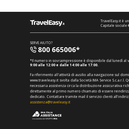
TravelEasy.it è u
Capitale sociale 
SERVE AIUTO?
800 665006*
*Il numero in sovraimpressione è disponibile dal lunedì al
9:00 alle 12:00 e dalle 14:00 alle 17:00.
Fa riferimento all'attività di ausilio alla navigazione sul dom
www.traveleasy.it svolta dalla Società IMA Service S.c.a.r.l. 
necessaria assistenza circa la distribuzione assicurativa ric
direttamente al primo numero chiamato di essere reindirizza
dedicato.
Contattare tramite mail il servizio clienti all'indiri
assistenza@traveleasy.it