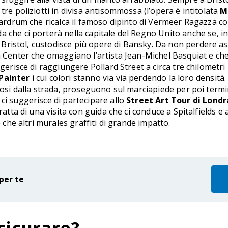
tre poliziotti in divisa antisommossa (l’opera è intitolata
M
Eardrum che ricalca il famoso dipinto di Vermeer Ragazza con
da che ci porterà nella capitale del Regno Unito anche se, in
to Bristol, custodisce più opere di Bansky. Da non perdere 
on Center che omaggiano l’artista Jean-Michel Basquiat e 
ggerisce di raggiungere Pollard Street a circa tre chilometr
Painter
i cui colori stanno via via perdendo la loro densità.
andosi dalla strada, proseguono sul marciapiede per poi te
ci suggerisce di partecipare allo
Street Art Tour di Londr
ratta di una visita con guida che ci conduce a Spitalfields e
e che altri murales graffiti di grande impatto.
per te