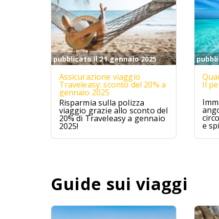
pubblicato il 21 gennaio 2025
pubbli
Assicurazione viaggio
Quan
Traveleasy: sconto del 20% a
Il p
gennaio 2025
Imma
Risparmia sulla polizza
ango
viaggio grazie allo sconto del
circ
20% di Traveleasy a gennaio
e sp
2025!
Mald
ques
avve
un p
Guide sui viaggi