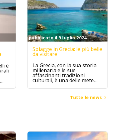
pubblicato il 9 luglio 2024
Spiagge in Grecia: le più belle
a
da visitare
La Grecia, con la sua storia
li è
millenaria e le sue
rali
affascinanti tradizioni
culturali, è una delle mete
turistiche più ambite al
mondo. Terra di miti e
leggende, la Grecia ha visto
ggia
Tutte le news
fiorire alcune delle più
bia
grandi civiltà dell’antichità,
come quella micenea,
minoica e classica, che hanno
lasciato un patrimonio
inestimabile di arte,
architettura e filosofia.