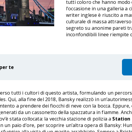
tutti coloro che hanno modo d
l’occasione in una galleria a c
writer inglese è riuscito a m
culturale di massa attravers
segreto su anonime pareti tr
inconfondibili linee riempite d
per te
erso tutti i cultori di questo artista, formulando un perc
lles. Qui, alla fine del 2018, Bansky realizzò in un’autorime
tento a prendere dei fiocchi di neve con la bocca. Eppure,
enerati da un cassonetto della spazzatura in fiamme. Anche
’è stata collocata: la vecchia stazione di polizia a
Station
in un paio d’ore, per scoprire un’altra opera di Bansky: Hu
fuggire alla vista di un marito arrabbiato. Sempre a Bristol