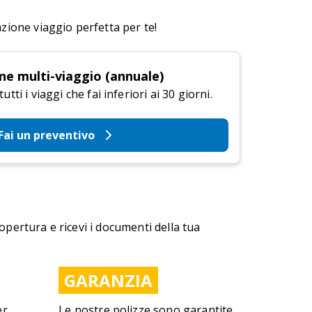
azione viaggio perfetta per te!
ne multi-viaggio (annuale)
tti i viaggi che fai inferiori ai 30 giorni.
Fai un preventivo
copertura e ricevi i documenti della tua
GARANZIA
er
Le nostre polizze sono garantite