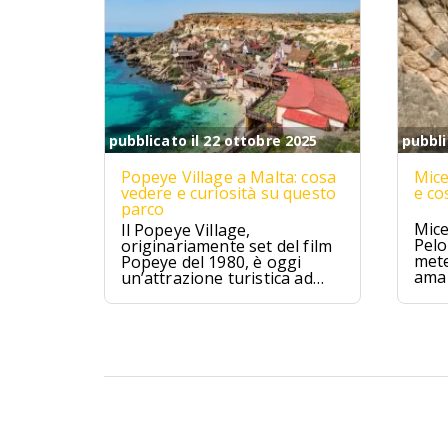
pubblicato il 22 ottobre 2025
pubbli
Popeye Village a Malta: cosa
Mice
vedere e curiosità su questo
e co
parco
Mice
Il Popeye Village,
Pelo
originariamente set del film
mete
Popeye del 1980, è oggi
ama 
un’attrazione turistica ad
Anchor Bay, Malta.