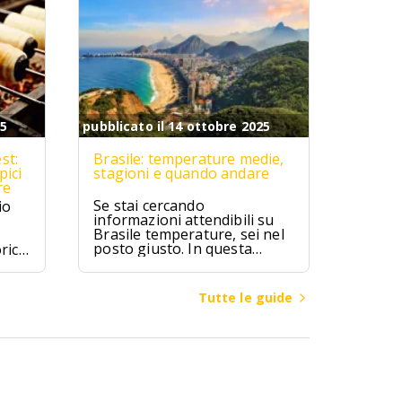
25
pubblicato il 14 ottobre 2025
st:
Brasile: temperature medie,
pici
stagioni e quando andare
re
Se stai cercando
io
informazioni attendibili su
Brasile temperature, sei nel
posto giusto. In questa
rici
guida troverai valori medi
mensili, differenze climatiche
ipici
tra regioni (Amazzonia,
zú,
Tutte le guide
Nord-Est, Sud-Est, Sud,
ici.
Centro-Ovest), consigli su
quando andare in Brasile per
spiagge, città o escursioni, e
cosa mettere in valigia a
seconda della zona e del
mese.