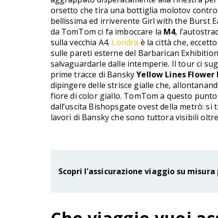
orsetto che tira una bottiglia molotov contro 
bellissima ed irriverente Girl with the Burst 
da TomTom ci fa imboccare la
M4
, l’autostra
sulla vecchia A4.
Londra
è la città che, eccet
sulle pareti esterne del Barbarican Exhibiti
salvaguardarle dalle intemperie. Il tour ci su
prime tracce di Bansky
Yellow Lines Flower 
dipingere delle strisce gialle che, allontan
fiore di color giallo. TomTom a questo punto 
dall’uscita Bishopsgate ovest della metrò: si t
lavori di Bansky che sono tuttora visibili oltr
Scopri l'assicurazione viaggio su misura 