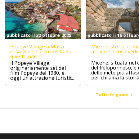
pubblicato il 22 ottobre 2025
pubblicato il 16 ottobr
Popeye Village a Malta:
Micene: storia, com
cosa vedere e curiosità su
arrivare e cosa ved
questo parco
Micene, situata nel 
Il Popeye Village,
del Peloponneso, è
originariamente set del
delle mete più affas
film Popeye del 1980, è
per chi ama la stori
oggi un’attrazione turistica
l’archeologia.
ad Anchor Bay, Malta.
Tutte le guide