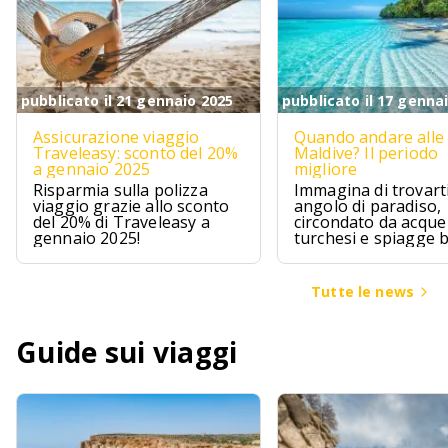
pubblicato il 21 gennaio 2025
pubblicato il 17 genna
Assicurazione viaggio
Quando andare alle
Traveleasy: sconto del 20%
Maldive? Il periodo
a gennaio 2025
migliore
Risparmia sulla polizza
Immagina di trovarti
viaggio grazie allo sconto
angolo di paradiso,
del 20% di Traveleasy a
circondato da acque
gennaio 2025!
turchesi e spiagge 
Le Maldive sono pr
questo, un sogno ch
avvera per chi cerca
Tutte le news
un pizzico di avvent
Guide sui viaggi