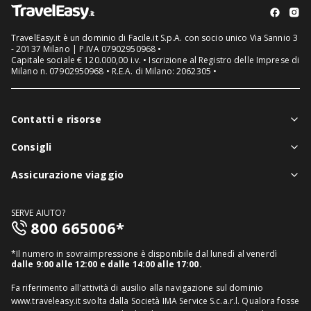
TravelEasy.it è un dominio di Facile.it S.p.A. con socio unico Via Sannio 3
- 20137 Milano | P.IVA 07902950968 •
Capitale sociale € 120.000,00 i.v. • Iscrizione al Registro delle Imprese di
Milano n. 07902950968 • R.E.A. di Milano: 2062305 •
Contatti e risorse
Chi siamo
Consigli
Assistenza in viaggio
Notizie viaggi
Assicurazione viaggio
Denuncia sinistri
Guide viaggi
Assicurazione viaggio singolo
FAQ
SERVE AIUTO?
Assicurazione viaggio annuale
800 665006*
Mappa del sito
Assicurazione annullamento viaggio
Informativa distributore
*Il numero in sovraimpressione è disponibile dal lunedì al venerdì
Assicurazione medico sanitaria
dalle 9:00 alle 12:00 e dalle 14:00 alle 17:00.
Richiedi recesso
Assicurazione viaggio USA
Fa riferimento all'attività di ausilio alla navigazione sul dominio
www.traveleasy.it svolta dalla Società IMA Service S.c.a.r.l. Qualora fosse
Assicurazione viaggio Thailandia