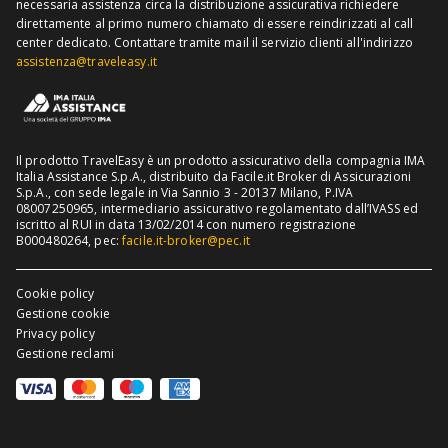
necessaria assistenza circa la distribuzione assicurativa richiedere
direttamente al primo numero chiamato di essere reindirizzati al call
Assicurazione viaggio Cuba
center dedicato.
Contattare tramite mail il servizio clienti all'indirizzo
assistenza@traveleasy.it
Il prodotto TravelEasy è un prodotto assicurativo della compagnia IMA
Italia Assistance S.p.A., distribuito da Facile.it Broker di Assicurazioni
S.p.A., con sede legale in Via Sannio 3 - 20137 Milano, P.IVA
08007250965, intermediario assicurativo regolamentato dall’IVASS ed
iscritto al RUI in data 13/02/2014 con numero registrazione
B000480264, pec:
facile.it-broker@pec.it
Cookie policy
Gestione cookie
Privacy policy
Gestione reclami