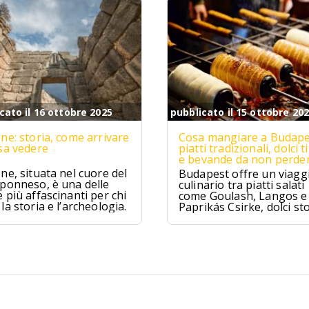
cato il 16 ottobre 2025
pubblicato il 15 ottobre 20
ne: storia, come arrivare
Cosa mangiare a Budape
sa vedere
piatti tradizionali, dolci ti
e bevande da non perde
ne, situata nel cuore del
Budapest offre un viagg
ponneso, è una delle
culinario tra piatti salati
 più affascinanti per chi
come Goulash, Langos e
la storia e l’archeologia.
Paprikás Csirke, dolci sto
come Dobos Torte e
Kürtőskalács, e distillati t
come Pálinka e Tokaji As
tra tradizione e sapori un