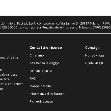
n dominio di Facile.it S.p.A. con socio unico Via Sannio 3 - 20137 Milano | P.I
€ 120.000,00 i.v. • Iscrizione al Registro delle Imprese di Milano n. 07902950968
Contatti e risorse
Consigli
Chi siamo
Notizie viaggi
 venerdì
dalle
Assistenza in viaggio
Guide viaggi
inio
Denuncia sinistri
Qualora fosse
FAQ
hiedere
ti al call center
Mappa del sito
zzo
Informativa distributore
Richiedi recesso