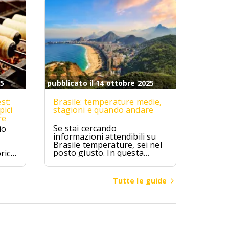
25
pubblicato il 14 ottobre 2025
st:
Brasile: temperature medie,
pici
stagioni e quando andare
re
Se stai cercando
io
informazioni attendibili su
Brasile temperature, sei nel
posto giusto. In questa
rici
guida troverai valori medi
mensili, differenze climatiche
ipici
tra regioni (Amazzonia,
zú,
Tutte le guide
Nord-Est, Sud-Est, Sud,
ici.
Centro-Ovest), consigli su
quando andare in Brasile per
spiagge, città o escursioni, e
cosa mettere in valigia a
seconda della zona e del