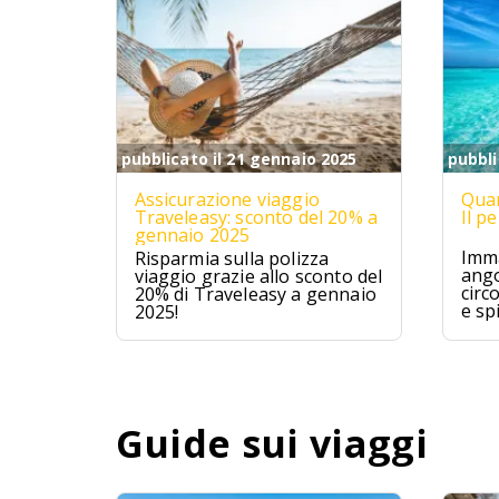
pubblicato il 21 gennaio 2025
pubbli
Assicurazione viaggio
Quan
Traveleasy: sconto del 20% a
Il p
gennaio 2025
Imma
Risparmia sulla polizza
ango
viaggio grazie allo sconto del
circ
20% di Traveleasy a gennaio
e sp
2025!
Mald
ques
avve
un p
Guide sui viaggi