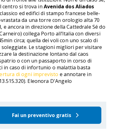
l centro si trova in
Avenida dos Aliados
oclassico ed edifici di stampo francese belle-
sovrastata da una torre con orologio alta 70
al, e ancora in direzione della Cattedrale Sé do
arneiro) collega Porto all’Italia con diversi
5min circa; quella dei voli con uno scalo di
 soleggiate. Le stagioni migliori per visitare
ezzare la destinazione lontano dal caos
’espatrio o con un passaporto in corso di
i in caso di infortunio o malattia basta
ertura di ogni imprevisto
e annotare in
213.515.320). Eleonora D'Angelo
Fai un preventivo gratis