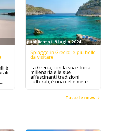
pubblicato il 9 luglio 2024
Spiagge in Grecia: le più belle
a
da visitare
La Grecia, con la sua storia
li è
millenaria e le sue
rali
affascinanti tradizioni
culturali, è una delle mete
turistiche più ambite al
mondo. Terra di miti e
leggende, la Grecia ha visto
ggia
Tutte le news
fiorire alcune delle più
bia
grandi civiltà dell’antichità,
come quella micenea,
minoica e classica, che hanno
lasciato un patrimonio
inestimabile di arte,
architettura e filosofia.