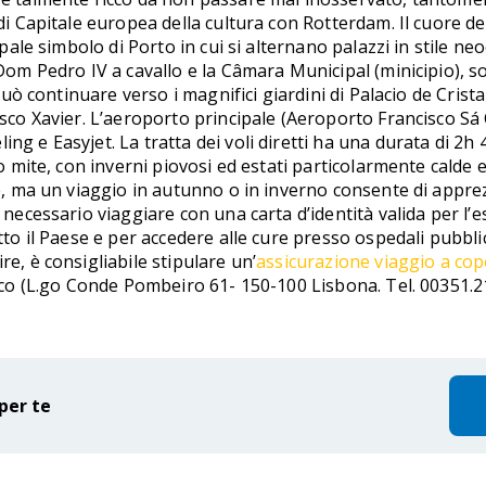
 di Capitale europea della cultura con Rotterdam. Il cuore de
ipale simbolo di Porto in cui si alternano palazzi in stile ne
 Dom Pedro IV a cavallo e la Câmara Municipal (minicipio), 
à può continuare verso i magnifici giardini di Palacio de Crist
isco Xavier. L’aeroporto principale (Aeroporto Francisco Sá C
g e Easyjet. La tratta dei voli diretti ha una durata di 2h 4
co mite, con inverni piovosi ed estati particolarmente calde e
ate, ma un viaggio in autunno o in inverno consente di appr
è necessario viaggiare con una carta d’identità valida per l
utto il Paese e per accedere alle cure presso ospedali pubblic
re, è consigliabile stipulare un’
assicurazione viaggio a cop
 loco (L.go Conde Pombeiro 61- 150-100 Lisbona. Tel. 00351.
per te