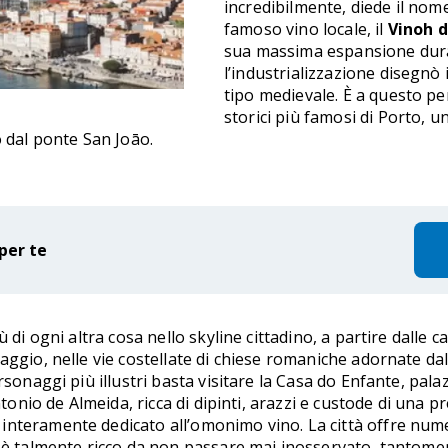
incredibilmente, diede il nom
famoso vino locale, il
Vinoh d
sua massima espansione duran
l’industrializzazione disegnò
tipo medievale. È a questo pe
storici più famosi di Porto, un
o dal ponte San Joāo.
per te
 di ogni altra cosa nello skyline cittadino, a partire dalle c
ggio, nelle vie costellate di chiese romaniche adornate dall
rsonaggi più illustri basta visitare la Casa do Enfante, pala
io de Almeida, ricca di dipinti, arazzi e custode di una p
nteramente dedicato all’omonimo vino. La città offre nume
 è talmente ricco da non passare mai inosservato, tantomeno