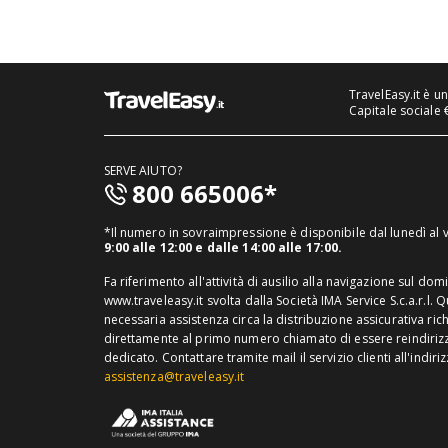
TravelEasy.it è u
Capitale sociale 
SERVE AIUTO?
800 665006*
*Il numero in sovraimpressione è disponibile dal lunedì al
9:00 alle 12:00 e dalle 14:00 alle 17:00.
Fa riferimento all'attività di ausilio alla navigazione sul dom
www.traveleasy.it svolta dalla Società IMA Service S.c.a.r.l. 
necessaria assistenza circa la distribuzione assicurativa ric
direttamente al primo numero chiamato di essere reindirizza
dedicato.
Contattare tramite mail il servizio clienti all'indiri
assistenza@traveleasy.it