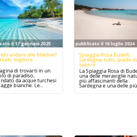
cato il 17 gennaio 2025
pubblicato il 16 luglio 2024
do andare alle Maldive?
Spiaggia Rosa Budelli,
eriodo migliore
Sardegna: tutto quello d
sapere
gina di trovarti in un
La Spiaggia Rosa di Budel
lo di paradiso,
una delle meraviglie natu
ondato da acque turchesi
più affascinanti della
iagge bianche. Le
Sardegna e una delle più
ive sono proprio
famose d'Italia. Situata
to, un sogno che si
nell'Arcipelago della
ra per chi cerca relax e
Maddalena, questa spia
izzico di avventura.
è famosa per la sua sab
rosa unica al mondo.