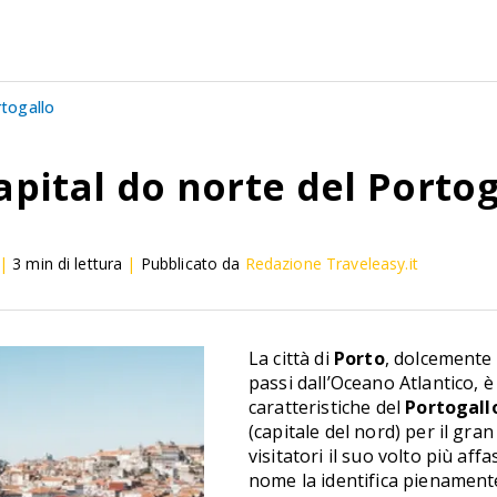
rtogallo
capital do norte del Porto
|
3
min di lettura
|
Pubblicato da
Redazione Traveleasy.it
La città di
Porto
, dolcemente 
passi dall’Oceano Atlantico, è
caratteristiche del
Portogall
(capitale del nord) per il gra
visitatori il suo volto più affa
nome la identifica pienamente