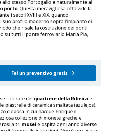
e allo stesso Portogallo e naturalmente al
o porto
. Questa meravigliosa città vide la
te i secoli XVIII e XIX, quando
 il suo profilo moderno sopra l’impianto di
riodo che risale la costruzione dei ponti
o su tutti il ponte ferroviario Maria Pia,
Fai un preventivo gratis
ase colorate del
quartiere della Ribeira
e
e piastrelle di ceramica smaltata (azulejos).
zzo d’epoca in cui nacque Enrique il
reziosa collezione di monete greche e
rosi altri
musei
e ospita ogni anno diverse
 di fronte alle istituzioni. Non è un caso se,