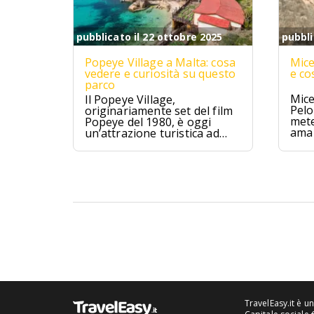
pubblicato il 22 ottobre 2025
pubbli
Popeye Village a Malta: cosa
Mice
vedere e curiosità su questo
e co
parco
Mice
Il Popeye Village,
Pelo
originariamente set del film
mete
Popeye del 1980, è oggi
ama 
un’attrazione turistica ad
Anchor Bay, Malta.
TravelEasy.it è u