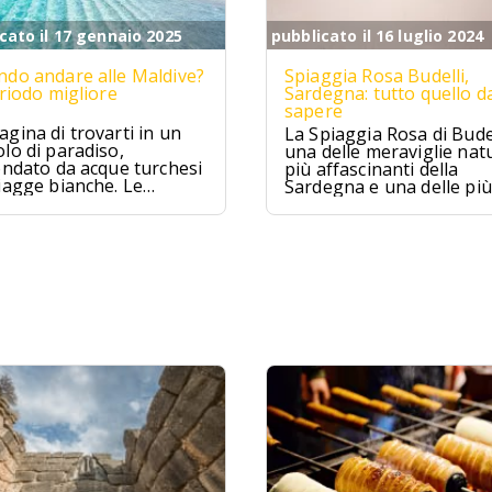
cato il 17 gennaio 2025
pubblicato il 16 luglio 2024
do andare alle Maldive?
Spiaggia Rosa Budelli,
eriodo migliore
Sardegna: tutto quello d
sapere
gina di trovarti in un
La Spiaggia Rosa di Budel
lo di paradiso,
una delle meraviglie natu
ondato da acque turchesi
più affascinanti della
iagge bianche. Le
Sardegna e una delle più
ive sono proprio
famose d'Italia. Situata
to, un sogno che si
nell'Arcipelago della
ra per chi cerca relax e
Maddalena, questa spia
izzico di avventura.
è famosa per la sua sab
rosa unica al mondo.