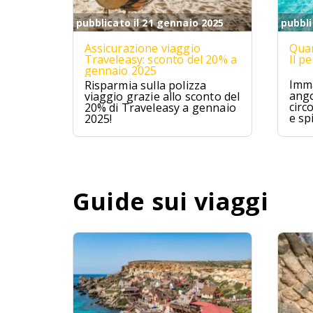
pubblicato il 21 gennaio 2025
pubbli
Assicurazione viaggio
Quan
Traveleasy: sconto del 20% a
Il p
gennaio 2025
Imma
Risparmia sulla polizza
ango
viaggio grazie allo sconto del
circ
20% di Traveleasy a gennaio
e sp
2025!
Mald
ques
avve
un p
Guide sui viaggi