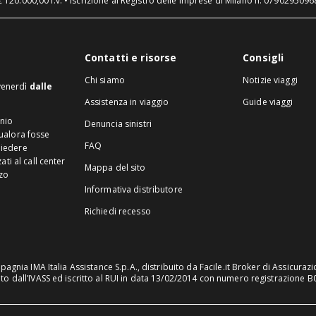
€ 120.000,00 i.v. • Iscrizione al Registro delle Imprese di Milano n. 07902950968
Contatti e risorse
Consigli
Chi siamo
Notizie viaggi
 venerdì
dalle
Assistenza in viaggio
Guide viaggi
inio
Denuncia sinistri
Qualora fosse
FAQ
hiedere
ti al call center
Mappa del sito
zzo
Informativa distributore
Richiedi recesso
gnia IMA Italia Assistance S.p.A., distribuito da Facile.it Broker di Assicurazio
o dall’IVASS ed iscritto al RUI in data 13/02/2014 con numero registrazione 