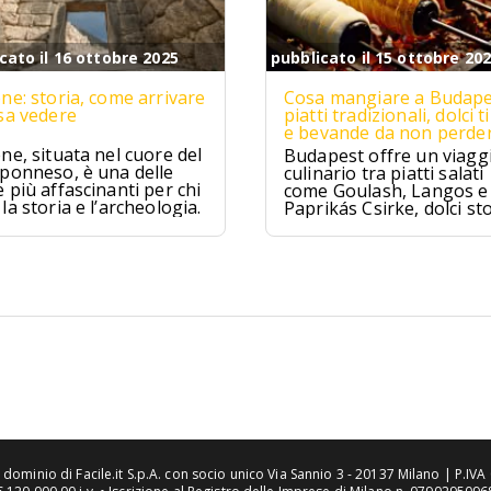
cato il 16 ottobre 2025
pubblicato il 15 ottobre 20
ne: storia, come arrivare
Cosa mangiare a Budape
sa vedere
piatti tradizionali, dolci ti
e bevande da non perde
ne, situata nel cuore del
Budapest offre un viagg
ponneso, è una delle
culinario tra piatti salati
 più affascinanti per chi
come Goulash, Langos e
la storia e l’archeologia.
Paprikás Csirke, dolci sto
come Dobos Torte e
Kürtőskalács, e distillati t
come Pálinka e Tokaji As
tra tradizione e sapori un
n dominio di Facile.it S.p.A. con socio unico Via Sannio 3 - 20137 Milano | P.I