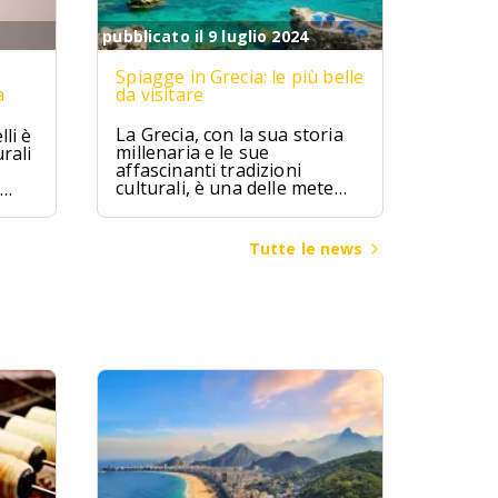
pubblicato il 9 luglio 2024
Spiagge in Grecia: le più belle
a
da visitare
La Grecia, con la sua storia
li è
millenaria e le sue
rali
affascinanti tradizioni
culturali, è una delle mete
turistiche più ambite al
mondo. Terra di miti e
leggende, la Grecia ha visto
ggia
Tutte le news
fiorire alcune delle più
bia
grandi civiltà dell’antichità,
come quella micenea,
minoica e classica, che hanno
lasciato un patrimonio
inestimabile di arte,
architettura e filosofia.