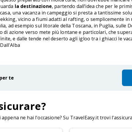
iguarda
la destinazione
, partendo dall’idea che per le prim
 casa, una vacanza in campeggio si presta a tantissime soluz
kking, vicino a fiumi adatti al rafting, o semplicemente in
ia, ad esempio sul litorale della Toscana, in Puglia, sulle D
io di azione verso mete più lontane e particolari, che super
finite, e dalle tende nel deserto agli igloo tra i ghiacci le 
Dall'Alba
per te
sicurare?
appena ne hai l'occasione? Su TravelEasy.it trovi l'assicur