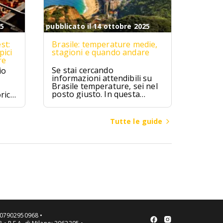
25
pubblicato il 14 ottobre 2025
st:
Brasile: temperature medie,
pici
stagioni e quando andare
re
Se stai cercando
io
informazioni attendibili su
Brasile temperature, sei nel
posto giusto. In questa
rici
guida troverai valori medi
mensili, differenze climatiche
ipici
tra regioni (Amazzonia,
zú,
Tutte le guide
Nord-Est, Sud-Est, Sud,
ici.
Centro-Ovest), consigli su
quando andare in Brasile per
spiagge, città o escursioni, e
cosa mettere in valigia a
seconda della zona e del
mese.
VA 07902950968 •