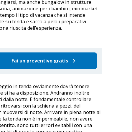
rangiarsi, ma anche bungalow in strutture
iscina, animazione per i bambini, minimarket.
empo il tipo di vacanza che si intende
ade su tenda e sacco a pelo i preparativi
na riuscita dell’esperienza.
Fai un preventivo gratis
mpeggio in tenda ovviamente dovrà tenere
he si ha a disposizione. Andranno inoltre
i dalla notte. È fondamentale controllare
ritrovarsi con la schiena a pezzi, del
r muoversi di notte. Arrivare in piena notte al
e la tenda non è impermeabile, non avere
ntito, sono tutti errori evitabili con una
n kit di pronto soccorso per gestire