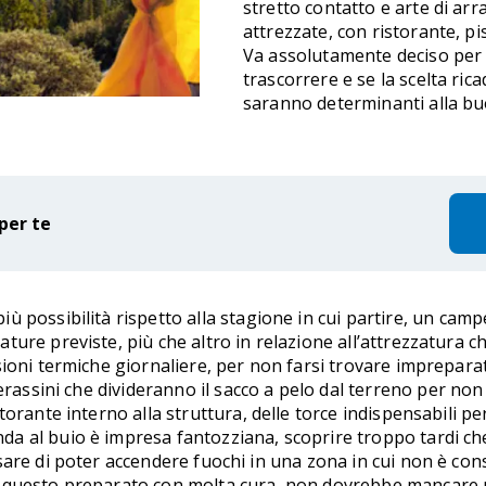
stretto contatto e arte di ar
attrezzate, con ristorante, p
Va assolutamente deciso per t
trascorrere e se la scelta ric
saranno determinanti alla buo
per te
iù possibilità rispetto alla stagione in cui partire, un ca
ure previste, più che altro in relazione all’attrezzatura c
ioni termiche giornaliere, per non farsi trovare impreparat
erassini che divideranno il sacco a pelo dal terreno per non 
orante interno alla struttura, delle torce indispensabili pe
a al buio è impresa fantozziana, scoprire troppo tardi ch
are di poter accendere fuochi in una zona in cui non è conse
 questo preparato con molta cura, non dovrebbe mancare u