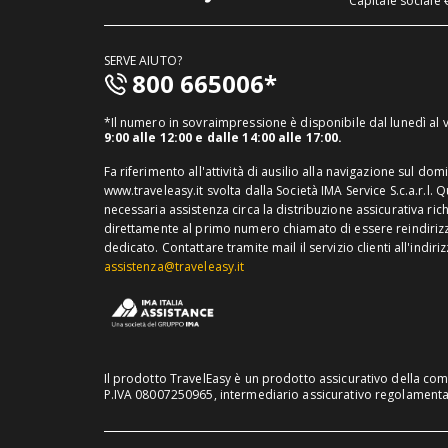
Capitale sociale 
SERVE AIUTO?
800 665006*
*Il numero in sovraimpressione è disponibile dal lunedì al
9:00 alle 12:00 e dalle 14:00 alle 17:00.
Fa riferimento all'attività di ausilio alla navigazione sul dom
www.traveleasy.it svolta dalla Società IMA Service S.c.a.r.l. 
necessaria assistenza circa la distribuzione assicurativa ric
direttamente al primo numero chiamato di essere reindirizza
dedicato.
Contattare tramite mail il servizio clienti all'indiri
assistenza@traveleasy.it
Il prodotto TravelEasy è un prodotto assicurativo della compa
P.IVA 08007250965, intermediario assicurativo regolamentat