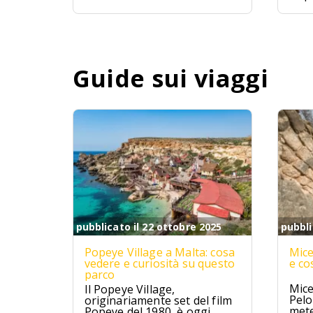
Mald
ques
avve
un p
Guide sui viaggi
pubblicato il 22 ottobre 2025
pubbli
Popeye Village a Malta: cosa
Mice
vedere e curiosità su questo
e co
parco
Mice
Il Popeye Village,
Pelo
originariamente set del film
mete
Popeye del 1980, è oggi