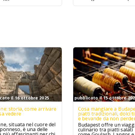
ive sono proprio
famose d'Italia. Situata
to, un sogno che si
nell'Arcipelago della
ra per chi cerca relax e
Maddalena, questa spia
izzico di avventura.
è famosa per la sua sab
rosa unica al mondo.
cato il 16 ottobre 2025
pubblicato il 15 ottobre 20
ne: storia, come arrivare
Cosa mangiare a Budape
sa vedere
piatti tradizionali, dolci ti
e bevande da non perde
ne, situata nel cuore del
Budapest offre un viagg
ponneso, è una delle
culinario tra piatti salati
 più affascinanti per chi
come Goulash, Langos e