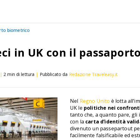
porto biometrico
reci in UK con il passapor
|
2
min di lettura
|
Pubblicato da
Redazione Traveleasy.it
Nel
Regno Unito
è lotta all’i
UK le
politiche nei confronti
tanto che, a quanto pare, gli
con la
carta d’identità valid
divenuto un passepartout per 
facilmente falsificabile ed e