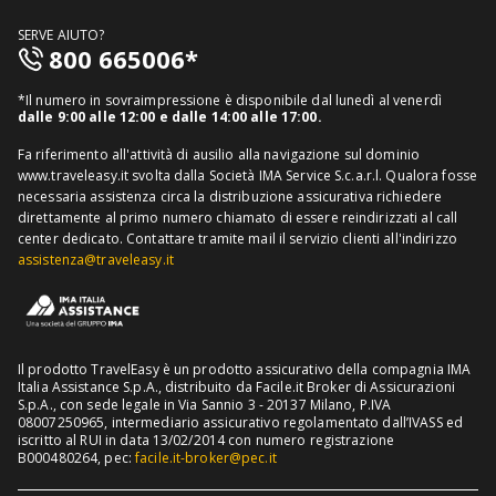
Guide viaggi
Assicurazione viaggio singolo
FAQ
SERVE AIUTO?
Assicurazione viaggio annuale
800 665006*
Mappa del sito
Assicurazione annullamento viaggio
Informativa distributore
*Il numero in sovraimpressione è disponibile dal lunedì al venerdì
Assicurazione medico sanitaria
dalle 9:00 alle 12:00 e dalle 14:00 alle 17:00.
Richiedi recesso
Assicurazione viaggio USA
Fa riferimento all'attività di ausilio alla navigazione sul dominio
www.traveleasy.it svolta dalla Società IMA Service S.c.a.r.l. Qualora fosse
Assicurazione viaggio Thailandia
necessaria assistenza circa la distribuzione assicurativa richiedere
direttamente al primo numero chiamato di essere reindirizzati al call
Assicurazione viaggio Cuba
center dedicato.
Contattare tramite mail il servizio clienti all'indirizzo
assistenza@traveleasy.it
Il prodotto TravelEasy è un prodotto assicurativo della compagnia IMA
Italia Assistance S.p.A., distribuito da Facile.it Broker di Assicurazioni
S.p.A., con sede legale in Via Sannio 3 - 20137 Milano, P.IVA
08007250965, intermediario assicurativo regolamentato dall’IVASS ed
iscritto al RUI in data 13/02/2014 con numero registrazione
B000480264, pec:
facile.it-broker@pec.it