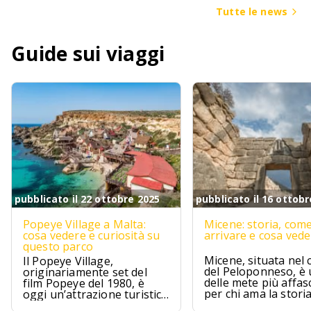
avvera per chi cerca
Tutte le news
un pizzico di avvent
Guide sui viaggi
pubblicato il 22 ottobre 2025
pubblicato il 16 ottobr
Popeye Village a Malta:
Micene: storia, com
cosa vedere e curiosità su
arrivare e cosa ved
questo parco
Micene, situata nel 
Il Popeye Village,
del Peloponneso, è
originariamente set del
delle mete più affas
film Popeye del 1980, è
per chi ama la stori
oggi un’attrazione turistica
l’archeologia.
ad Anchor Bay, Malta.