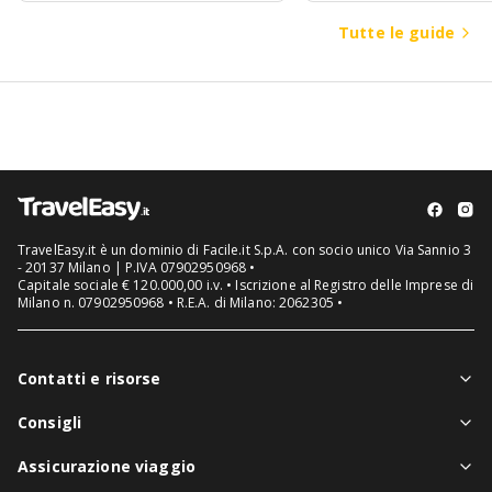
Tutte le guide
TravelEasy.it è un dominio di Facile.it S.p.A. con socio unico Via Sannio 3
- 20137 Milano | P.IVA 07902950968 •
Capitale sociale € 120.000,00 i.v. • Iscrizione al Registro delle Imprese di
Milano n. 07902950968 • R.E.A. di Milano: 2062305 •
Contatti e risorse
Chi siamo
Consigli
Assistenza in viaggio
Notizie viaggi
Assicurazione viaggio
Denuncia sinistri