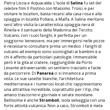
Pietra Liscia e Acquacalda. L’isola di
Salina
fu set del
celebre film Il Postino con Massimo Troisi, e per
visitare le location, basta recarsi alla casa rosa e alla
spiaggia in località Pollara, a Malfa. A Salina meritano
senz’altro visita la caratteristica spiaggia nera di
Rinella e il santuario della Madonna del Terzito.
Vulcano, con i suoi fanghi, è perfetta per un
soggiorno benessere, ma per immergersi nelle pozze
è necessario consultare prima un medico. I fanghi di
vulcano ad esempio sono sconsigliati ai bambini e a
chi è affetto da particolari patologie. Immancabile
però è la gita al cratere, raggiungibile da Porto
Levante attraversando un sentiero tracciato e facile
da percorrere. Di
Panarea
ci si innamora a prima
vista. Le sue casette bianche, l’architettura
mediterranea e i numerosi locali chic rappresentano
una attrattiva incredibile, soprattutto per i Vip, che
amano trascorrervi giornate e serate mondane.
Bellissima è anche
Stromboli
, isola selvaggia con una
forte attività vulcanica. Non a caso, Stromboli è meta