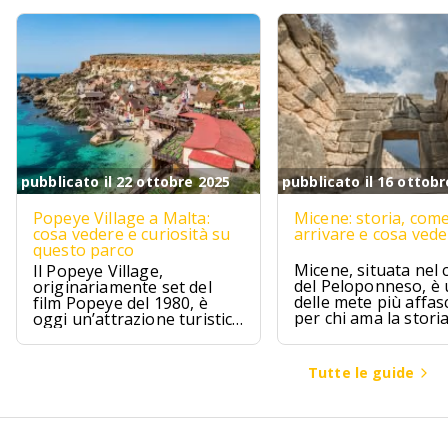
pubblicato il 22 ottobre 2025
pubblicato il 16 ottobr
Popeye Village a Malta:
Micene: storia, com
cosa vedere e curiosità su
arrivare e cosa ved
questo parco
Micene, situata nel 
Il Popeye Village,
del Peloponneso, è
originariamente set del
delle mete più affas
film Popeye del 1980, è
per chi ama la stori
oggi un’attrazione turistica
l’archeologia.
ad Anchor Bay, Malta.
Tutte le guide