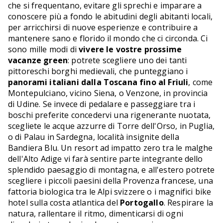
che si frequentano, evitare gli sprechi e imparare a
conoscere più a fondo le abitudini degli abitanti locali,
per arricchirsi di nuove esperienze e contribuire a
mantenere sano e florido il mondo che ci circonda. Ci
sono mille modi di
vivere le vostre prossime
vacanze green
: potrete scegliere uno dei tanti
pittoreschi borghi medievali, che punteggiano i
panorami italiani dalla Toscana fino al Friuli
, come
Montepulciano, vicino Siena, o Venzone, in provincia
di Udine. Se invece di pedalare e passeggiare tra i
boschi preferite concedervi una rigenerante nuotata,
scegliete le acque azzurre di Torre dell'Orso, in Puglia,
o di Palau in Sardegna, località insignite della
Bandiera Blu. Un resort ad impatto zero tra le malghe
dell'Alto Adige vi farà sentire parte integrante dello
splendido paesaggio di montagna, e all'estero potrete
scegliere i piccoli paesini della Provenza francese, una
fattoria biologica tra le Alpi svizzere o i magnifici bike
hotel sulla costa atlantica del
Portogallo
. Respirare la
natura, rallentare il ritmo, dimenticarsi di ogni