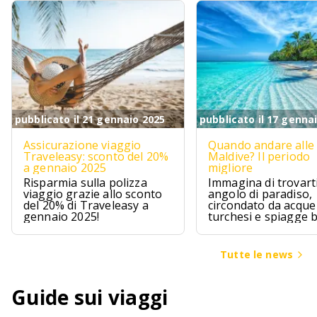
pubblicato il 21 gennaio 2025
pubblicato il 17 genna
Assicurazione viaggio
Quando andare alle
Traveleasy: sconto del 20%
Maldive? Il periodo
a gennaio 2025
migliore
Risparmia sulla polizza
Immagina di trovarti
viaggio grazie allo sconto
angolo di paradiso,
del 20% di Traveleasy a
circondato da acque
gennaio 2025!
turchesi e spiagge 
Le Maldive sono pr
questo, un sogno ch
avvera per chi cerca
Tutte le news
un pizzico di avvent
Guide sui viaggi