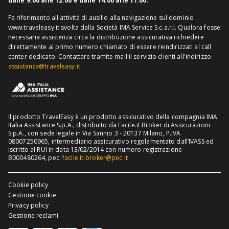
Assicurazione medico sanitaria
dalle 9:00 alle 12:00 e dalle 14:00 alle 17:00.
Richiedi recesso
Assicurazione viaggio USA
Fa riferimento all'attività di ausilio alla navigazione sul dominio
www.traveleasy.it svolta dalla Società IMA Service S.c.a.r.l. Qualora fosse
Assicurazione viaggio Thailandia
necessaria assistenza circa la distribuzione assicurativa richiedere
direttamente al primo numero chiamato di essere reindirizzati al call
Assicurazione viaggio Cuba
center dedicato.
Contattare tramite mail il servizio clienti all'indirizzo
assistenza@traveleasy.it
Il prodotto TravelEasy è un prodotto assicurativo della compagnia IMA
Italia Assistance S.p.A., distribuito da Facile.it Broker di Assicurazioni
S.p.A., con sede legale in Via Sannio 3 - 20137 Milano, P.IVA
08007250965, intermediario assicurativo regolamentato dall’IVASS ed
iscritto al RUI in data 13/02/2014 con numero registrazione
B000480264, pec:
facile.it-broker@pec.it
Cookie policy
Gestione cookie
Privacy policy
Gestione reclami