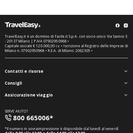
TravelEasy.it è un dominio di Facile.it S.p.A. con socio unico Via Sannio 3
- 20137 Milano | P.IVA 07902950968 •
Capitale sociale € 120.000,00 i.v. • Iscrizione al Registro delle Imprese di
Milano n. 07902950968 • R.E.A. di Milano: 2062305 •
Contatti e risorse
Chi siamo
Consigli
Assistenza in viaggio
Notizie viaggi
Assicurazione viaggio
Denuncia sinistri
Guide viaggi
Assicurazione viaggio singolo
FAQ
SERVE AIUTO?
Assicurazione viaggio annuale
800 665006*
Mappa del sito
Assicurazione annullamento viaggio
Informativa distributore
*Il numero in sovraimpressione è disponibile dal lunedì al venerdì