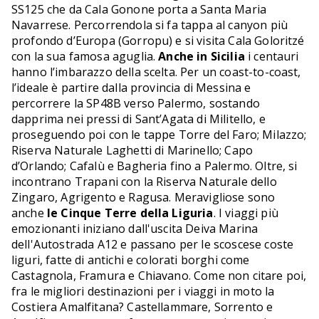
SS125 che da Cala Gonone porta a Santa Maria
Navarrese. Percorrendola si fa tappa al canyon più
profondo d’Europa (Gorropu) e si visita Cala Goloritzé
con la sua famosa aguglia.
Anche in Sicilia
i centauri
hanno l’imbarazzo della scelta. Per un coast-to-coast,
l’ideale è partire dalla provincia di Messina e
percorrere la SP48B verso Palermo, sostando
dapprima nei pressi di Sant’Agata di Militello, e
proseguendo poi con le tappe Torre del Faro; Milazzo;
Riserva Naturale Laghetti di Marinello; Capo
d’Orlando; Cafalù e Bagheria fino a Palermo. Oltre, si
incontrano Trapani con la Riserva Naturale dello
Zingaro, Agrigento e Ragusa. Meravigliose sono
anche
le Cinque Terre della Liguria
. I viaggi più
emozionanti iniziano dall'uscita Deiva Marina
dell'Autostrada A12 e passano per le scoscese coste
liguri, fatte di antichi e colorati borghi come
Castagnola, Framura e Chiavano. Come non citare poi,
fra le migliori destinazioni per i viaggi in moto la
Costiera Amalfitana? Castellammare, Sorrento e