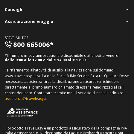
Chi siamo
Consigli
Assistenza in viaggio
Notizie viaggi
Assicurazione viaggio
Denuncia sinistri
Guide viaggi
Assicurazione viaggio singolo
FAQ
SERVE AIUTO?
Assicurazione viaggio annuale
800 665006*
Mappa del sito
Assicurazione annullamento viaggio
Informativa distributore
*Il numero in sovraimpressione è disponibile dal lunedì al venerdì
Assicurazione medico sanitaria
dalle 9:00 alle 12:00 e dalle 14:00 alle 17:00.
Richiedi recesso
Assicurazione viaggio USA
Fa riferimento all'attività di ausilio alla navigazione sul dominio
www.traveleasy.it svolta dalla Società IMA Service S.c.a.r.l. Qualora fosse
Assicurazione viaggio Thailandia
necessaria assistenza circa la distribuzione assicurativa richiedere
direttamente al primo numero chiamato di essere reindirizzati al call
Assicurazione viaggio Cuba
center dedicato.
Contattare tramite mail il servizio clienti all'indirizzo
assistenza@traveleasy.it
Il prodotto TravelEasy è un prodotto assicurativo della compagnia IMA
Italia Assistance S.p.A., distribuito da Facile.it Broker di Assicurazioni