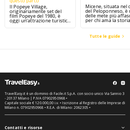
questo parco
Micene, situata nel 
Il Popeye Village,
del Peloponneso, è
originariamente set del
delle mete più affas
film Popeye del 1980, è
per chi ama la stori
oggi un’attrazione turistica
l’archeologia.
ad Anchor Bay, Malta.
Tutte le guide
TravelEasy.it è un dominio di Facile.it S.p.A. con socio unico Via Sannio 3
- 20137 Milano | P.IVA 07902950968 •
Capitale sociale € 120.000,00 i.v. • Iscrizione al Registro delle Imprese di
Milano n. 07902950968 • R.E.A. di Milano: 2062305 •
Contatti e risorse