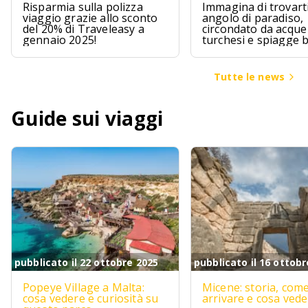
Risparmia sulla polizza
Immagina di trovarti
viaggio grazie allo sconto
angolo di paradiso,
del 20% di Traveleasy a
circondato da acque
gennaio 2025!
turchesi e spiagge 
Le Maldive sono pr
questo, un sogno ch
avvera per chi cerca
Tutte le news
un pizzico di avvent
Guide sui viaggi
pubblicato il 22 ottobre 2025
pubblicato il 16 ottobr
Popeye Village a Malta:
Micene: storia, com
cosa vedere e curiosità su
arrivare e cosa ved