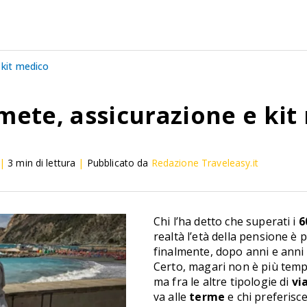
 kit medico
 mete, assicurazione e ki
|
3
min di lettura
|
Pubblicato da
Redazione Traveleasy.it
Chi l’ha detto che superati i
6
realtà l’età della pensione è 
finalmente, dopo anni e anni d
Certo, magari non è più temp
ma fra le altre tipologie di
vi
va alle
terme
e chi preferisce 