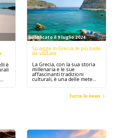
pubblicato il 9 luglio 2024
Spiagge in Grecia: le più belle
a
da visitare
La Grecia, con la sua storia
li è
millenaria e le sue
rali
affascinanti tradizioni
culturali, è una delle mete
turistiche più ambite al
mondo. Terra di miti e
leggende, la Grecia ha visto
ggia
Tutte le news
fiorire alcune delle più
bia
grandi civiltà dell’antichità,
come quella micenea,
minoica e classica, che hanno
lasciato un patrimonio
inestimabile di arte,
architettura e filosofia.