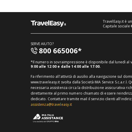
TravelEasy.it è u
Capitale sociale 
SERVE AIUTO?
800 665006*
*Il numero in sovraimpressione è disponibile dal lunedì al
9:00 alle 12:00 e dalle 14:00 alle 17:00.
Fa riferimento all'attività di ausilio alla navigazione sul dom
www.traveleasy.it svolta dalla Società IMA Service S.c.a.r.l. 
necessaria assistenza circa la distribuzione assicurativa ric
direttamente al primo numero chiamato di essere reindirizza
dedicato.
Contattare tramite mail il servizio clienti all'indiri
assistenza@traveleasy.it