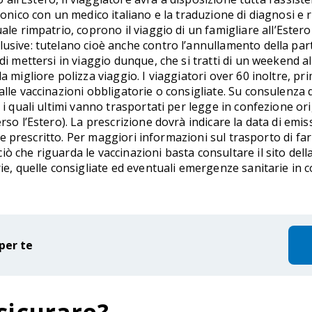
onico con un medico italiano e la traduzione di diagnosi e re
ale rimpatrio, coprono il viaggio di un famigliare all’Este
usive: tutelano cioè anche contro l’annullamento della part
di mettersi in viaggio dunque, che si tratti di un weekend all
a migliore polizza viaggio. I viaggiatori over 60 inoltre, p
lle vaccinazioni obbligatorie o consigliate. Su consulenza 
, i quali ultimi vanno trasportati per legge in confezione o
so l’Estero). La prescrizione dovrà indicare la data di emissi
nale prescritto. Per maggiori informazioni sul trasporto di fa
 che riguarda le vaccinazioni basta consultare il sito della
rie, quelle consigliate ed eventuali emergenze sanitarie in
per te