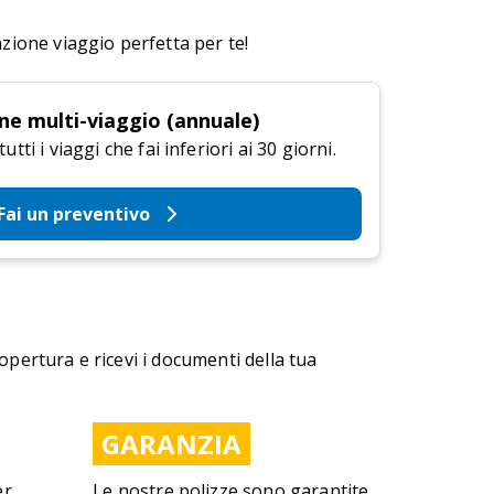
azione viaggio perfetta per te!
ne multi-viaggio (annuale)
tti i viaggi che fai inferiori ai 30 giorni.
Fai un preventivo
copertura e ricevi i documenti della tua
GARANZIA
er
Le nostre polizze sono garantite