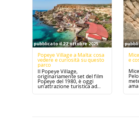
pubblicato il 22 ottobre 2025
pubbli
Popeye Village a Malta: cosa
Mice
vedere e curiosità su questo
e co
parco
Mice
Il Popeye Village,
Pelo
originariamente set del film
mete
Popeye del 1980, è oggi
ama 
un’attrazione turistica ad
Anchor Bay, Malta.