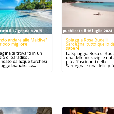
cato il 17 gennaio 2025
pubblicato il 16 luglio 2024
do andare alle Maldive?
Spiaggia Rosa Budelli,
eriodo migliore
Sardegna: tutto quello d
sapere
gina di trovarti in un
La Spiaggia Rosa di Budel
lo di paradiso,
una delle meraviglie natu
ondato da acque turchesi
più affascinanti della
iagge bianche. Le
Sardegna e una delle più
ive sono proprio
famose d'Italia. Situata
to, un sogno che si
nell'Arcipelago della
ra per chi cerca relax e
Maddalena, questa spia
izzico di avventura.
è famosa per la sua sab
rosa unica al mondo.