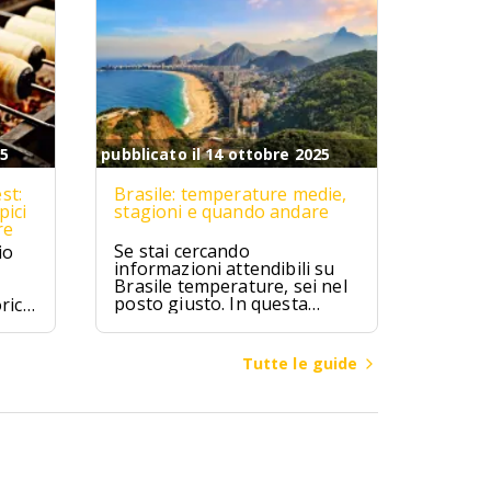
25
pubblicato il 14 ottobre 2025
st:
Brasile: temperature medie,
pici
stagioni e quando andare
re
Se stai cercando
io
informazioni attendibili su
Brasile temperature, sei nel
posto giusto. In questa
rici
guida troverai valori medi
mensili, differenze climatiche
ipici
tra regioni (Amazzonia,
zú,
Tutte le guide
Nord-Est, Sud-Est, Sud,
ici.
Centro-Ovest), consigli su
quando andare in Brasile per
spiagge, città o escursioni, e
cosa mettere in valigia a
seconda della zona e del
mese.