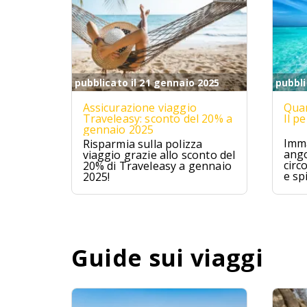
pubblicato il 21 gennaio 2025
pubbli
Assicurazione viaggio
Quan
Traveleasy: sconto del 20% a
Il p
gennaio 2025
Imma
Risparmia sulla polizza
ango
viaggio grazie allo sconto del
circ
20% di Traveleasy a gennaio
e sp
2025!
Mald
ques
avve
un p
Guide sui viaggi