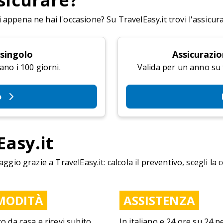
sicurare?
appena ne hai l'occasione? Su TravelEasy.it trovi l'assicur
 singolo
Assicurazio
ano i 100 giorni.
Valida per un anno su tu
o
Easy.it
aggio grazie a TravelEasy.it: calcola il preventivo, scegli la 
MODITÀ
ASSISTENZA
to da casa e ricevi subito
In italiano e 24 ore su 24 p