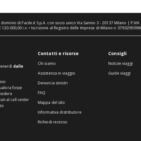
n dominio di Facile.it S.p.A. con socio unico Via Sannio 3 - 20137 Milano | P.I
€ 120.000,00 i.v. • Iscrizione al Registro delle Imprese di Milano n. 07902950968
Contatti e risorse
Consigli
Chi siamo
Notizie viaggi
 venerdì
dalle
Assistenza in viaggio
Guide viaggi
inio
Denuncia sinistri
Qualora fosse
FAQ
hiedere
ti al call center
Mappa del sito
zzo
Informativa distributore
Richiedi recesso