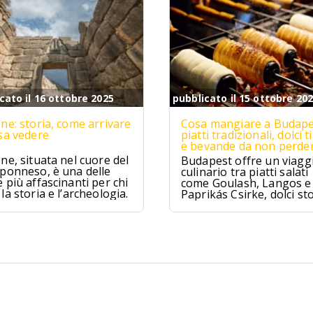
cato il 16 ottobre 2025
pubblicato il 15 ottobre 20
ne: storia, come arrivare
Cosa mangiare a Budape
sa vedere
piatti tradizionali, dolci ti
e bevande da non perde
ne, situata nel cuore del
Budapest offre un viagg
ponneso, è una delle
culinario tra piatti salati
 più affascinanti per chi
come Goulash, Langos e
la storia e l’archeologia.
Paprikás Csirke, dolci sto
come Dobos Torte e
Kürtőskalács, e distillati t
come Pálinka e Tokaji As
tra tradizione e sapori un