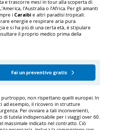
a e trascorre mesi in tour alla scoperta di
America, l’Australia o l’Africa. Per gli amanti
empre i
Caraibi
e altri paradisi tropicali:
erare energie e respirare aria pura.
a e si ha più di una certa età, è stipulare
sultare il proprio medico prima della
Fai un preventivo gratis
o purtroppo, non rispettano quelli europei. In
ci ad esempio, il ricovero in strutture
rgenza. Per ovviare a tali inconvenienti,
di tutela indispensabile per i viaggi over 60.
el massimale indicato nel contratto. Ciò
stenza necessaria, inclusa la convenzione con