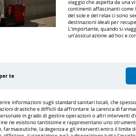
viaggio che aspetta da una vit
continenti affascinanti come L’
del sole e del relax ci sono s
destinazioni ideali per recup
L’importante, quando si viaggi
un’assicurazione ad hoc e con
per te
rire informazioni sugli standard sanitari locali, che spess
azioni drastiche e difficili da affrontare: la carenza di farma
sonale in grado di gestire operazioni o altri interventi d’u
line ne esistono tantissime e rappresentano uno strumento 
 farmaceutiche, la degenza e gli interventi entro il limite d
io all’Estero, il viaggiatore avrà a disposizione tutta l’assi