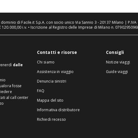
n dominio di Facile.it S.p.A. con socio unico Via Sannio 3 - 20137 Milano | P.I
€ 120.000,00 i.v. • Iscrizione al Registro delle Imprese di Milano n. 07902950968
Contatti e risorse
Consigli
Chi siamo
Notizie viaggi
 venerdì
dalle
Assistenza in viaggio
Guide viaggi
inio
Denuncia sinistri
Qualora fosse
FAQ
hiedere
ti al call center
Mappa del sito
zzo
Informativa distributore
Richiedi recesso