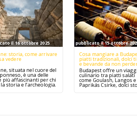
cato il 16 ottobre 2025
pubblicato il 15 ottobre 20
ne: storia, come arrivare
Cosa mangiare a Budape
sa vedere
piatti tradizionali, dolci ti
e bevande da non perde
ne, situata nel cuore del
Budapest offre un viagg
ponneso, è una delle
culinario tra piatti salati
 più affascinanti per chi
come Goulash, Langos e
la storia e l’archeologia.
Paprikás Csirke, dolci sto
come Dobos Torte e
Kürtőskalács, e distillati t
come Pálinka e Tokaji As
tra tradizione e sapori un