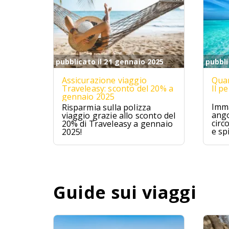
pubblicato il 21 gennaio 2025
pubbli
Assicurazione viaggio
Quan
Traveleasy: sconto del 20% a
Il p
gennaio 2025
Imma
Risparmia sulla polizza
ango
viaggio grazie allo sconto del
circ
20% di Traveleasy a gennaio
e sp
2025!
Mald
ques
avve
un p
Guide sui viaggi