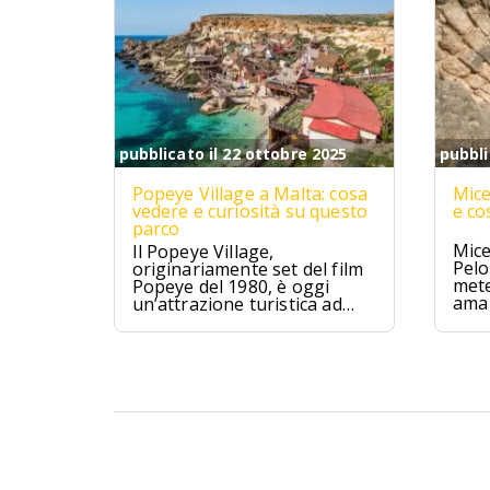
pubblicato il 22 ottobre 2025
pubbli
Popeye Village a Malta: cosa
Mice
vedere e curiosità su questo
e co
parco
Mice
Il Popeye Village,
Pelo
originariamente set del film
mete
Popeye del 1980, è oggi
ama 
un’attrazione turistica ad
Anchor Bay, Malta.