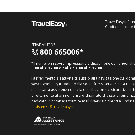
TravelEasy.it è u
Capitale sociale 
SERVE AIUTO?
800 665006*
*Il numero in sovraimpressione è disponibile dal lunedì al
9:00 alle 12:00 e dalle 14:00 alle 17:00.
Fa riferimento all'attività di ausilio alla navigazione sul dom
www.traveleasy.it svolta dalla Società IMA Service S.c.a.r.l. 
necessaria assistenza circa la distribuzione assicurativa ric
direttamente al primo numero chiamato di essere reindirizza
dedicato.
Contattare tramite mail il servizio clienti all'indiri
assistenza@traveleasy.it