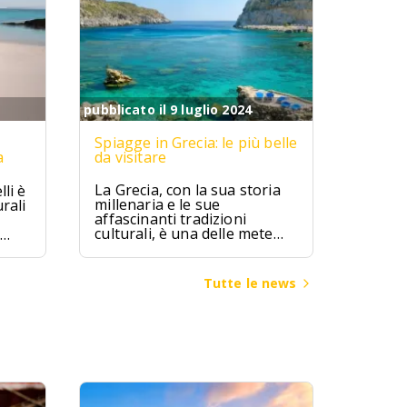
pubblicato il 9 luglio 2024
Spiagge in Grecia: le più belle
a
da visitare
La Grecia, con la sua storia
li è
millenaria e le sue
rali
affascinanti tradizioni
culturali, è una delle mete
turistiche più ambite al
mondo. Terra di miti e
leggende, la Grecia ha visto
ggia
Tutte le news
fiorire alcune delle più
bia
grandi civiltà dell’antichità,
come quella micenea,
minoica e classica, che hanno
lasciato un patrimonio
inestimabile di arte,
architettura e filosofia.