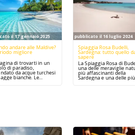
cato il 17 gennaio 2025
pubblicato il 16 luglio 2024
do andare alle Maldive?
Spiaggia Rosa Budelli,
eriodo migliore
Sardegna: tutto quello d
sapere
gina di trovarti in un
La Spiaggia Rosa di Budel
lo di paradiso,
una delle meraviglie natu
ondato da acque turchesi
più affascinanti della
iagge bianche. Le
Sardegna e una delle più
ive sono proprio
famose d'Italia. Situata
to, un sogno che si
nell'Arcipelago della
ra per chi cerca relax e
Maddalena, questa spia
izzico di avventura.
è famosa per la sua sab
rosa unica al mondo.