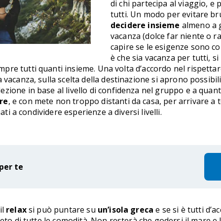
di chi partecipa al viaggio, e 
tutti. Un modo per evitare br
decidere insieme
almeno a gr
vacanza (dolce far niente o ra
capire se le esigenze sono co
è che sia vacanza per tutti, 
re tutti quanti insieme. Una volta d’accordo nel rispettar
vacanza, sulla scelta della destinazione si aprono possibilit
ione in base al livello di confidenza nel gruppo e a quanto
are
, e con mete non troppo distanti da casa, per arrivare a 
ati a condividere esperienze a diversi livelli.
per te
il
relax
si può puntare su
un’isola greca
e se si è tutti d’a
eto di tutte le comodità. Non resterà che godersi il mare e 