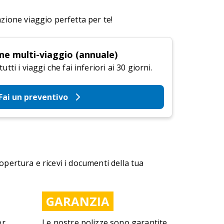
azione viaggio perfetta per te!
ne multi-viaggio (annuale)
tti i viaggi che fai inferiori ai 30 giorni.
Fai un preventivo
copertura e ricevi i documenti della tua
GARANZIA
er
Le nostre polizze sono garantite