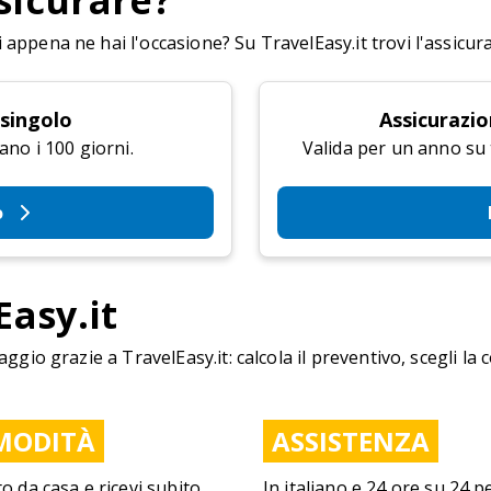
sicurare?
appena ne hai l'occasione? Su TravelEasy.it trovi l'assicur
 singolo
Assicurazio
ano i 100 giorni.
Valida per un anno su tu
o
Easy.it
aggio grazie a TravelEasy.it: calcola il preventivo, scegli la 
MODITÀ
ASSISTENZA
to da casa e ricevi subito
In italiano e 24 ore su 24 p