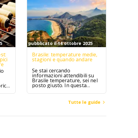
25
pubblicato il 14 ottobre 2025
st:
Brasile: temperature medie,
pici
stagioni e quando andare
re
Se stai cercando
io
informazioni attendibili su
Brasile temperature, sei nel
posto giusto. In questa
rici
guida troverai valori medi
mensili, differenze climatiche
ipici
tra regioni (Amazzonia,
zú,
Tutte le guide
Nord-Est, Sud-Est, Sud,
ici.
Centro-Ovest), consigli su
quando andare in Brasile per
spiagge, città o escursioni, e
cosa mettere in valigia a
seconda della zona e del
mese.