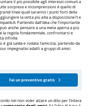
puntare il più possibile agli interessi comuni a
utte sorprese e incomprensioni è quello di
andi linee quali saranno i punti forti della
ggiungere la vetta più alta a disposizione?) e
mpatibili. Partendo dall’idea che l’importante
si può anche pensare a una meta aperta a più
e la regola fondamentale, confrontarsi e
à infinite.
 è già salda e rodata l’amicizia, partendo da
tour impegnativi adatti a gruppi di amici
Fai un preventivo gratis
ccordo nel non voler alzare un dito per l’intera
la
compagnia degli amici
. Se l’idea di base è