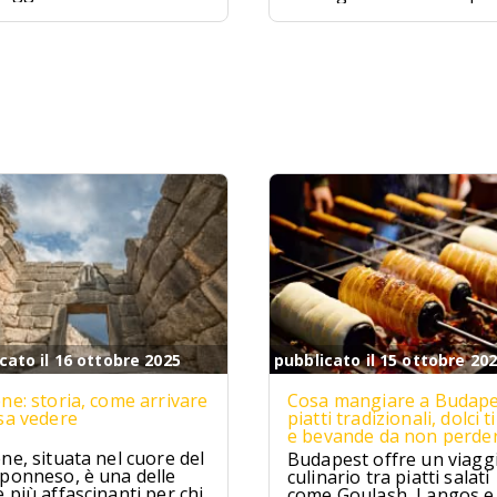
ive sono proprio
famose d'Italia. Situata
to, un sogno che si
nell'Arcipelago della
ra per chi cerca relax e
Maddalena, questa spia
izzico di avventura.
è famosa per la sua sab
rosa unica al mondo.
cato il 16 ottobre 2025
pubblicato il 15 ottobre 20
ne: storia, come arrivare
Cosa mangiare a Budape
sa vedere
piatti tradizionali, dolci ti
e bevande da non perde
ne, situata nel cuore del
Budapest offre un viagg
ponneso, è una delle
culinario tra piatti salati
 più affascinanti per chi
come Goulash, Langos e