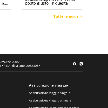
posto giusto. In questa
rici
guida troverai valori medi
mensili, differenze climatiche
ipici
tra regioni (Amazzonia,
zú,
Tutte le guide
Nord-Est, Sud-Est, Sud,
ici.
Centro-Ovest), consigli su
quando andare in Brasile per
spiagge, città o escursioni, e
cosa mettere in valigia a
seconda della zona e del
mese.
VA 07902950968 •
 • R.E.A. di Milano: 2062305 •
Assicurazione viaggio
Assicurazione viaggio singolo
Assicurazione viaggio annuale
Assicurazione annullamento viaggio