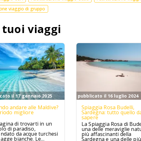
one viaggio di gruppo
 tuoi viaggi
cato il 17 gennaio 2025
pubblicato il 16 luglio 2024
do andare alle Maldive?
Spiaggia Rosa Budelli,
eriodo migliore
Sardegna: tutto quello d
sapere
gina di trovarti in un
La Spiaggia Rosa di Budel
lo di paradiso,
una delle meraviglie natu
ondato da acque turchesi
più affascinanti della
iagge bianche. Le
Sardegna e una delle più