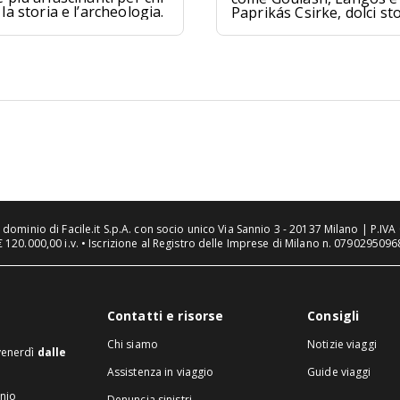
la storia e l’archeologia.
Paprikás Csirke, dolci sto
come Dobos Torte e
Kürtőskalács, e distillati t
come Pálinka e Tokaji As
tra tradizione e sapori un
n dominio di Facile.it S.p.A. con socio unico Via Sannio 3 - 20137 Milano | P.I
€ 120.000,00 i.v. • Iscrizione al Registro delle Imprese di Milano n. 07902950968
Contatti e risorse
Consigli
Chi siamo
Notizie viaggi
 venerdì
dalle
Assistenza in viaggio
Guide viaggi
inio
Denuncia sinistri