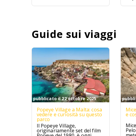
Mald
ques
avve
un p
Guide sui viaggi
pubblicato il 22 ottobre 2025
pubbli
Popeye Village a Malta: cosa
Mice
vedere e curiosità su questo
e co
parco
Mice
Il Popeye Village,
Pelo
originariamente set del film
mete
Popeye del 1980, è oggi