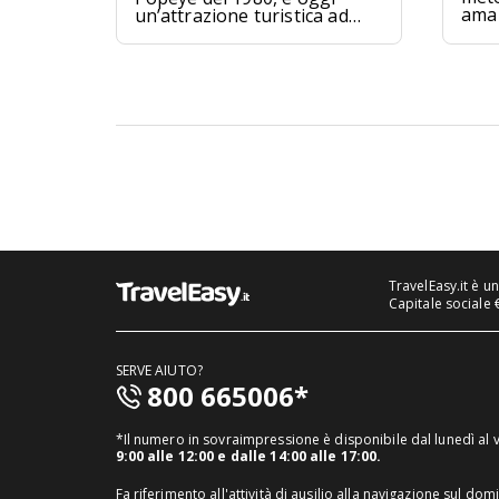
ama 
un’attrazione turistica ad
Anchor Bay, Malta.
TravelEasy.it è u
Capitale sociale 
SERVE AIUTO?
800 665006*
*Il numero in sovraimpressione è disponibile dal lunedì al
9:00 alle 12:00 e dalle 14:00 alle 17:00.
Fa riferimento all'attività di ausilio alla navigazione sul dom