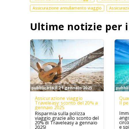
Assicurazione annullamento viaggio
Assicurazi
Ultime notizie per i
pubblicato il 21 gennaio 2025
pubbli
Assicurazione viaggio
Quan
Traveleasy: sconto del 20% a
Il p
gennaio 2025
Imma
Risparmia sulla polizza
ango
viaggio grazie allo sconto del
circ
20% di Traveleasy a gennaio
e sp
2025!