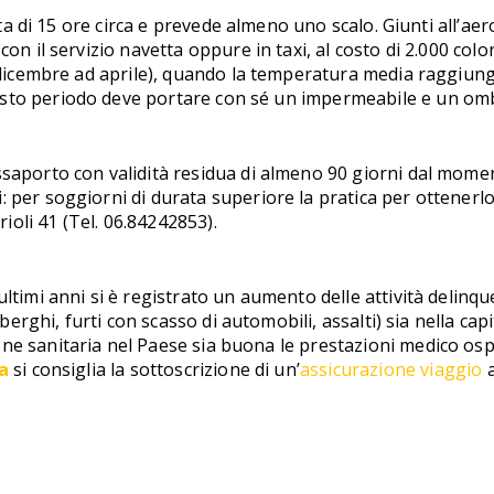
rata di 15 ore circa e prevede almeno uno scalo. Giunti all’a
on il servizio navetta oppure in taxi, al costo di 2.000 colo
a dicembre ad aprile), quando la temperatura media raggiung
sto periodo deve portare con sé un impermeabile e un omb
saporto con validità residua di almeno 90 giorni dal moment
: per soggiorni di durata superiore la pratica per ottenerl
rioli 41 (Tel. 06.84242853).
ltimi anni si è registrato un aumento delle attività delinque
lberghi, furti con scasso di automobili, assalti) sia nella cap
ne sanitaria nel Paese sia buona le prestazioni medico ospe
a
si consiglia la sottoscrizione di un’
assicurazione viaggio
a