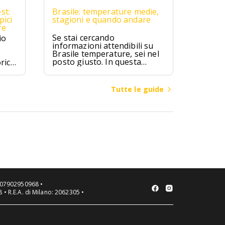
st:
Brasile: temperature medie,
pici
stagioni e quando andare
re
Se stai cercando
io
informazioni attendibili su
Brasile temperature, sei nel
posto giusto. In questa
rici
guida troverai valori medi
mensili, differenze climatiche
ipici
tra regioni (Amazzonia,
zú,
Tutte le guide
Nord-Est, Sud-Est, Sud,
ici.
Centro-Ovest), consigli su
quando andare in Brasile per
spiagge, città o escursioni, e
cosa mettere in valigia a
seconda della zona e del
mese.
VA 07902950968 •
 • R.E.A. di Milano: 2062305 •