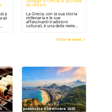
Spiagge in Grecia: le più belle
a
da visitare
La Grecia, con la sua storia
li è
millenaria e le sue
rali
affascinanti tradizioni
culturali, è una delle mete
turistiche più ambite al
mondo. Terra di miti e
leggende, la Grecia ha visto
ggia
Tutte le news
fiorire alcune delle più
bia
grandi civiltà dell’antichità,
come quella micenea,
minoica e classica, che hanno
lasciato un patrimonio
inestimabile di arte,
architettura e filosofia.
25
pubblicato il 14 ottobre 2025