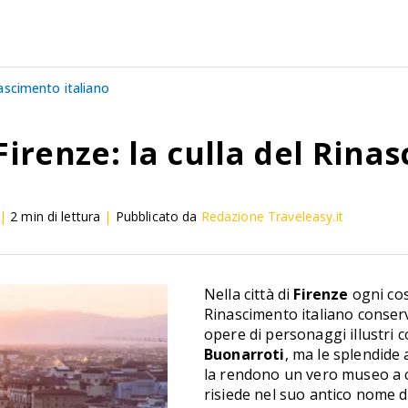
nascimento italiano
Firenze: la culla del Rina
|
2
min di lettura
|
Pubblicato da
Redazione Traveleasy.it
Nella città di
Firenze
ogni cos
Rinascimento italiano conser
opere di personaggi illustri
Buonarroti
, ma le splendide 
la rendono un vero museo a c
risiede nel suo antico nome di