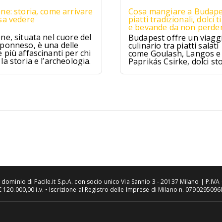
ne: storia, come arrivare
Cosa mangiare a Budape
sa vedere
piatti tradizionali, dolci ti
e bevande da non perde
ne, situata nel cuore del
Budapest offre un viagg
ponneso, è una delle
culinario tra piatti salati
 più affascinanti per chi
come Goulash, Langos e
la storia e l’archeologia.
Paprikás Csirke, dolci sto
come Dobos Torte e
Kürtőskalács, e distillati t
come Pálinka e Tokaji As
tra tradizione e sapori un
n dominio di Facile.it S.p.A. con socio unico Via Sannio 3 - 20137 Milano | P.I
€ 120.000,00 i.v. • Iscrizione al Registro delle Imprese di Milano n. 07902950968