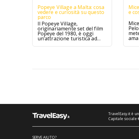
Popeye Village a Malta: cosa
Mice
vedere e curiosità su questo
e co
parco
Mice
Il Popeye Village,
Pelo
originariamente set del film
mete
Popeye del 1980, è oggi
ama 
un’attrazione turistica ad
Anchor Bay, Malta.
TravelEasy.it è u
Capitale sociale 
SERVE AIUTO?