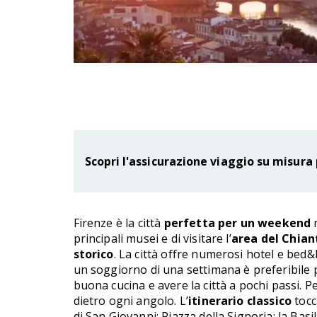
Scopri l'assicurazione viaggio su misura 
Firenze è la città
perfetta per un
weekend
r
principali musei e di visitare l’
area del Chian
storico
. La città offre numerosi hotel e bed&
un soggiorno di una settimana è preferibile p
buona cucina e avere la città a pochi passi. P
dietro ogni angolo. L’
itinerario classico
tocca
di San Giovanni; Piazza della Signoria; la Basi