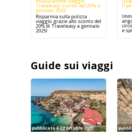
Assicurazione viaggio
Quan
Traveleasy: sconto del 20% a
Il p
gennaio 2025
Imma
Risparmia sulla polizza
ango
viaggio grazie allo sconto del
circ
20% di Traveleasy a gennaio
e sp
2025!
Mald
ques
avve
un p
Guide sui viaggi
pubblicato il 22 ottobre 2025
pubbli