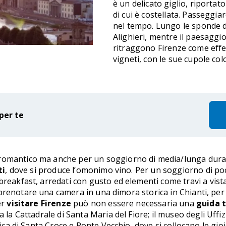
è un delicato giglio, riportat
di cui è costellata. Passeggia
nel tempo. Lungo le sponde de
Alighieri, mentre il paesaggio
ritraggono Firenze come effet
vigneti, con le sue cupole col
per te
omantico ma anche per un soggiorno di media/lunga durata
ti
, dove si produce l’omonimo vino. Per un soggiorno di poch
breakfast, arredati con gusto ed elementi come travi a vista,
renotare una camera in una dimora storica in Chianti, per c
er
visitare Firenze
può non essere necessaria una
guida t
 la Cattadrale di Santa Maria del Fiore; il museo degli Uffizi
lica di Santa Croce e Ponte Vecchio, dove si collocano le gioi