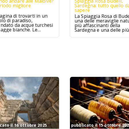
do andare alle Maldive?
Spiaggia Rosa Budelli,
eriodo migliore
Sardegna: tutto quello d
sapere
gina di trovarti in un
La Spiaggia Rosa di Budel
lo di paradiso,
una delle meraviglie natu
ondato da acque turchesi
più affascinanti della
iagge bianche. Le
Sardegna e una delle più
ive sono proprio
famose d'Italia. Situata
to, un sogno che si
nell'Arcipelago della
ra per chi cerca relax e
Maddalena, questa spia
izzico di avventura.
è famosa per la sua sab
rosa unica al mondo.
cato il 16 ottobre 2025
pubblicato il 15 ottobre 20