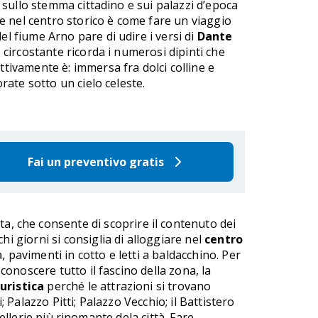
o sullo stemma cittadino e sui palazzi d’epoca
re nel centro storico è come fare un viaggio
l fiume Arno pare di udire i versi di
Dante
 circostante ricorda i numerosi dipinti che
tivamente è: immersa fra dolci colline e
orate sotto un cielo celeste.
Fai un preventivo gratis
, che consente di scoprire il contenuto dei
i giorni si consiglia di alloggiare nel
centro
 pavimenti in cotto e letti a baldacchino. Per
onoscere tutto il fascino della zona, la
uristica
perché le attrazioni si trovano
; Palazzo Pitti; Palazzo Vecchio; il Battistero
ellerie più rinomante dela città. Fare