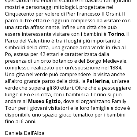
spettacolari ed enormi sculture in basalto raffiguranti
mostri e personaggi mitologici, progettate nel
Cinquecento per volere di Pier Francesco II Orsini. Il
parco di tre ettari è oggi un complesso da visitare con
una storia affascinante. Infine una città che può
essere interessante visitare con i bambini è
Torino
. Il
Parco del Valentino è tra i luoghi più importanti e
simbolici della città, una grande area verde in riva al
Po, estesa per 42 ettari e caratterizzata dalla
presenza di un orto botanico e del Borgo Medievale,
complesso realizzato per un’esposizione nel 1884.
Una gita nel verde può comprendere la visita anche
all’altro grande parco della città, la
Pellerina
, un’area
verde che supera gli 80 ettari. Oltre che a passeggiare
lungo il Po e in città, con i bambini a Torino si può
andare al
Museo Egizio
, dove si organizzano Family
Tour per i giovani visitatori e le loro famiglie e dove è
disponibile uno spazio gioco tematico per i bambini
fino ai 6 anni.
Daniela Dall’Alba