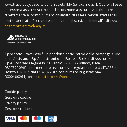
www.traveleasy.it svolta dalla Società IMA Service S.c.a.r.l. Qualora fosse
Assicurazione viaggio Thailandia
necessaria assistenza circa la distribuzione assicurativa richiedere
direttamente al primo numero chiamato di essere reindirizzati al call
Assicurazione viaggio Cuba
center dedicato.
Contattare tramite mail il servizio clienti all'indirizzo
assistenza@traveleasy.it
Il prodotto TravelEasy è un prodotto assicurativo della compagnia IMA
Italia Assistance S.p.A., distribuito da Facile.it Broker di Assicurazioni
S.p.A., con sede legale in Via Sannio 3 - 20137 Milano, P.IVA
08007250965, intermediario assicurativo regolamentato dall’IVASS ed
iscritto al RUI in data 13/02/2014 con numero registrazione
B000480264, pec:
facile.it-broker@pec.it
Cookie policy
Gestione cookie
Privacy policy
Gestione reclami