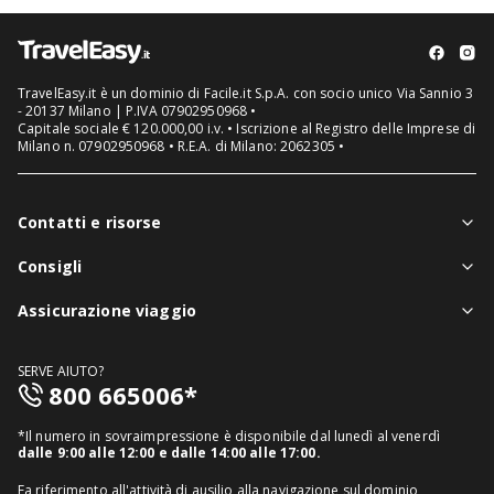
TravelEasy.it è un dominio di Facile.it S.p.A. con socio unico Via Sannio 3
- 20137 Milano | P.IVA 07902950968 •
Capitale sociale € 120.000,00 i.v. • Iscrizione al Registro delle Imprese di
Milano n. 07902950968 • R.E.A. di Milano: 2062305 •
Contatti e risorse
Chi siamo
Consigli
Assistenza in viaggio
Notizie viaggi
Assicurazione viaggio
Denuncia sinistri
Guide viaggi
Assicurazione viaggio singolo
FAQ
SERVE AIUTO?
Assicurazione viaggio annuale
800 665006*
Mappa del sito
Assicurazione annullamento viaggio
Informativa distributore
*Il numero in sovraimpressione è disponibile dal lunedì al venerdì
Assicurazione medico sanitaria
dalle 9:00 alle 12:00 e dalle 14:00 alle 17:00.
Richiedi recesso
Assicurazione viaggio USA
Fa riferimento all'attività di ausilio alla navigazione sul dominio