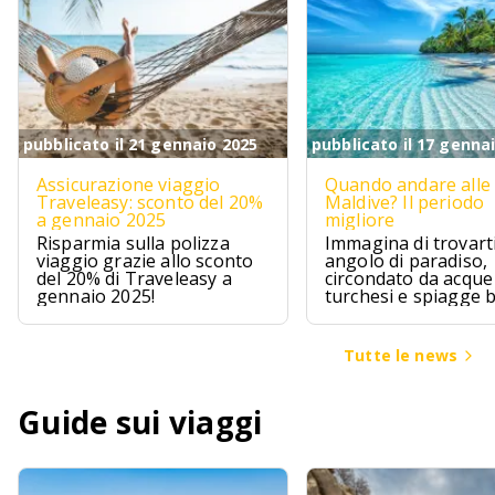
pubblicato il 21 gennaio 2025
pubblicato il 17 genna
Assicurazione viaggio
Quando andare alle
Traveleasy: sconto del 20%
Maldive? Il periodo
a gennaio 2025
migliore
Risparmia sulla polizza
Immagina di trovarti
viaggio grazie allo sconto
angolo di paradiso,
del 20% di Traveleasy a
circondato da acque
gennaio 2025!
turchesi e spiagge 
Le Maldive sono pr
questo, un sogno ch
avvera per chi cerca
Tutte le news
un pizzico di avvent
Guide sui viaggi