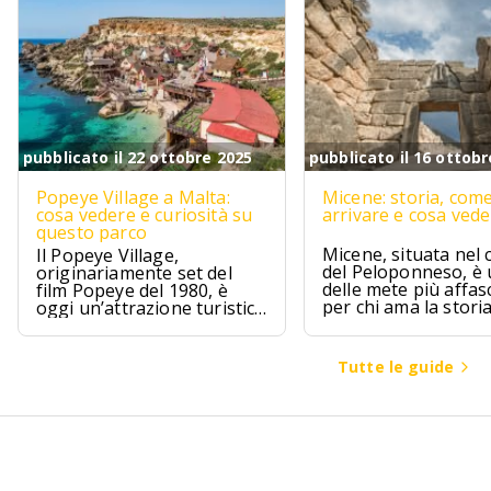
pubblicato il 22 ottobre 2025
pubblicato il 16 ottobr
Popeye Village a Malta:
Micene: storia, com
cosa vedere e curiosità su
arrivare e cosa ved
questo parco
Micene, situata nel 
Il Popeye Village,
del Peloponneso, è
originariamente set del
delle mete più affas
film Popeye del 1980, è
per chi ama la stori
oggi un’attrazione turistica
l’archeologia.
ad Anchor Bay, Malta.
Tutte le guide