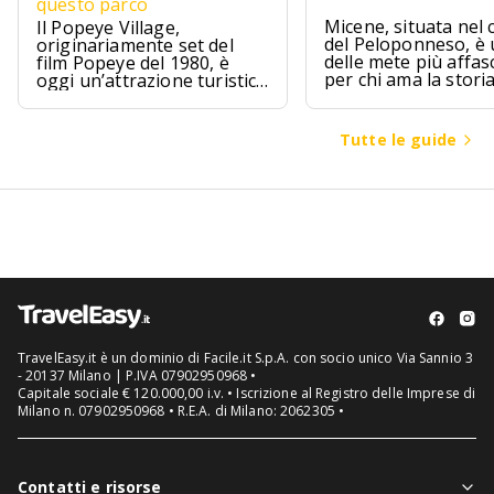
questo parco
Micene, situata nel 
Il Popeye Village,
del Peloponneso, è
originariamente set del
delle mete più affas
film Popeye del 1980, è
per chi ama la stori
oggi un’attrazione turistica
l’archeologia.
ad Anchor Bay, Malta.
Tutte le guide
TravelEasy.it è un dominio di Facile.it S.p.A. con socio unico Via Sannio 3
- 20137 Milano | P.IVA 07902950968 •
Capitale sociale € 120.000,00 i.v. • Iscrizione al Registro delle Imprese di
Milano n. 07902950968 • R.E.A. di Milano: 2062305 •
Contatti e risorse