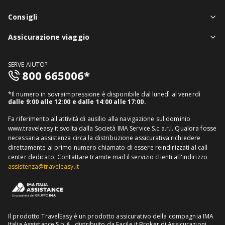
Chi siamo
Consigli
Assistenza in viaggio
Notizie viaggi
Assicurazione viaggio
Denuncia sinistri
Guide viaggi
Assicurazione viaggio singolo
FAQ
SERVE AIUTO?
Assicurazione viaggio annuale
800 665006*
Mappa del sito
Assicurazione annullamento viaggio
Informativa distributore
*Il numero in sovraimpressione è disponibile dal lunedì al venerdì
Assicurazione medico sanitaria
dalle 9:00 alle 12:00 e dalle 14:00 alle 17:00.
Richiedi recesso
Assicurazione viaggio USA
Fa riferimento all'attività di ausilio alla navigazione sul dominio
www.traveleasy.it svolta dalla Società IMA Service S.c.a.r.l. Qualora fosse
Assicurazione viaggio Thailandia
necessaria assistenza circa la distribuzione assicurativa richiedere
direttamente al primo numero chiamato di essere reindirizzati al call
Assicurazione viaggio Cuba
center dedicato.
Contattare tramite mail il servizio clienti all'indirizzo
assistenza@traveleasy.it
Il prodotto TravelEasy è un prodotto assicurativo della compagnia IMA
Italia Assistance S.p.A., distribuito da Facile.it Broker di Assicurazioni