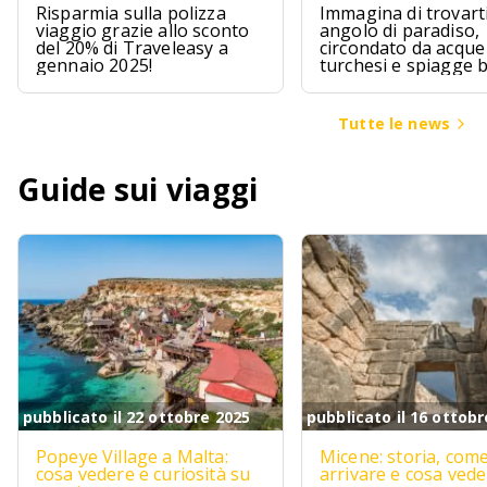
Risparmia sulla polizza
Immagina di trovarti
viaggio grazie allo sconto
angolo di paradiso,
del 20% di Traveleasy a
circondato da acque
gennaio 2025!
turchesi e spiagge 
Le Maldive sono pr
questo, un sogno ch
avvera per chi cerca
Tutte le news
un pizzico di avvent
Guide sui viaggi
pubblicato il 22 ottobre 2025
pubblicato il 16 ottobr
Popeye Village a Malta:
Micene: storia, com
cosa vedere e curiosità su
arrivare e cosa ved