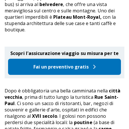
bus) si arriva al
belvedere
, che offre una vista
meravigliosa sul centro e sulle montagne. Uno dei
quartieri imperdibili è
Plateau Mont-Royal,
con la
stupenda architettura delle sue case e tanti caffè e
boutique.
Scopri l'assicurazione viaggio su misura per te
Fai un preventivo gratis
Dopo è obbligatoria una bella camminata nella
città
vecchia
, prima di tutto lungo la turistica
Rue Saint-
Paul
. Ci sono un sacco di ristoranti, bar, negozi di
souvenir e gallerie d'arte, ospitati in edifici che
risalgono al
XVII secolo
. I golosi non possono
perdersi due specialità locali: la
poutine
(a base di
patate fritte, formaggio e salsa gravy) e la
carne