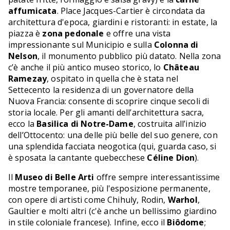
affumicata
. Place Jacques-Cartier è circondata da
architettura d'epoca, giardini e ristoranti: in estate, la
piazza è
zona pedonale
e offre una vista
impressionante sul Municipio e sulla
Colonna di
Nelson
, il monumento pubblico più datato. Nella zona
c’è anche il più antico museo storico, lo
Château
Ramezay
, ospitato in quella che è stata nel
Settecento la residenza di un governatore della
Nuova Francia: consente di scoprire cinque secoli di
storia locale. Per gli amanti dell’architettura sacra,
ecco la
Basilica di Notre-Dame
, costruita all’inizio
dell’Ottocento: una delle più belle del suo genere, con
una splendida facciata neogotica (qui, guarda caso, si
è sposata la cantante quebecchese
Céline Dion
).
Il
Museo di Belle Arti
offre sempre interessantissime
mostre temporanee, più l'esposizione permanente,
con opere di artisti come Chihuly, Rodin,
Warhol
,
Gaultier e molti altri (c'è anche un bellissimo giardino
in stile coloniale francese). Infine, ecco il
Biôdome
;