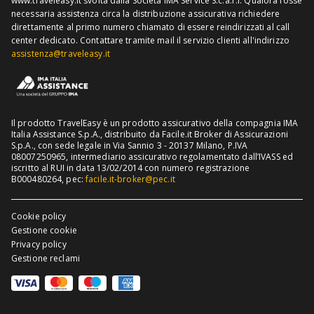
www.traveleasy.it svolta dalla Società IMA Service S.c.a.r.l. Qualora fosse
Assicurazione viaggio Thailandia
necessaria assistenza circa la distribuzione assicurativa richiedere
direttamente al primo numero chiamato di essere reindirizzati al call
Assicurazione viaggio Cuba
center dedicato.
Contattare tramite mail il servizio clienti all'indirizzo
assistenza@traveleasy.it
Il prodotto TravelEasy è un prodotto assicurativo della compagnia IMA
Italia Assistance S.p.A., distribuito da Facile.it Broker di Assicurazioni
S.p.A., con sede legale in Via Sannio 3 - 20137 Milano, P.IVA
08007250965, intermediario assicurativo regolamentato dall’IVASS ed
iscritto al RUI in data 13/02/2014 con numero registrazione
B000480264, pec:
facile.it-broker@pec.it
Cookie policy
Gestione cookie
Privacy policy
Gestione reclami