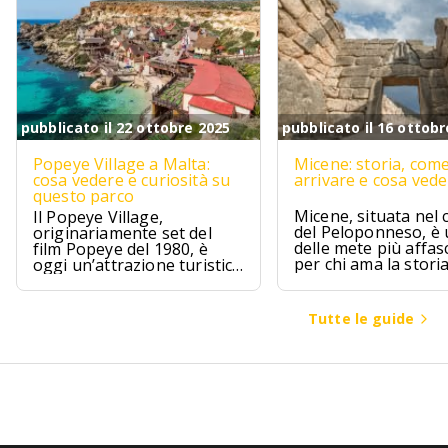
pubblicato il 22 ottobre 2025
pubblicato il 16 ottobr
Popeye Village a Malta:
Micene: storia, com
cosa vedere e curiosità su
arrivare e cosa ved
questo parco
Micene, situata nel 
Il Popeye Village,
del Peloponneso, è
originariamente set del
delle mete più affas
film Popeye del 1980, è
per chi ama la stori
oggi un’attrazione turistica
l’archeologia.
ad Anchor Bay, Malta.
Tutte le guide