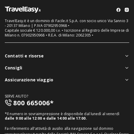
TravelEasy.it è un dominio di Facile.it S.p.A. con socio unico Via Sannio 3
- 20137 Milano | P.IVA 07902950968 •
Capitale sociale € 120.000,00 i.v. • Iscrizione al Registro delle Imprese di
Milano n. 07902950968 • R.E.A. di Milano: 2062305 •
Contatti e risorse
Chi siamo
Consigli
Assistenza in viaggio
Notizie viaggi
Assicurazione viaggio
Denuncia sinistri
Guide viaggi
Assicurazione viaggio singolo
FAQ
SERVE AIUTO?
Assicurazione viaggio annuale
800 665006*
Mappa del sito
Assicurazione annullamento viaggio
Informativa distributore
*Il numero in sovraimpressione è disponibile dal lunedì al venerdì
Assicurazione medico sanitaria
dalle 9:00 alle 12:00 e dalle 14:00 alle 17:00.
Richiedi recesso
Assicurazione viaggio USA
Fa riferimento all'attività di ausilio alla navigazione sul dominio