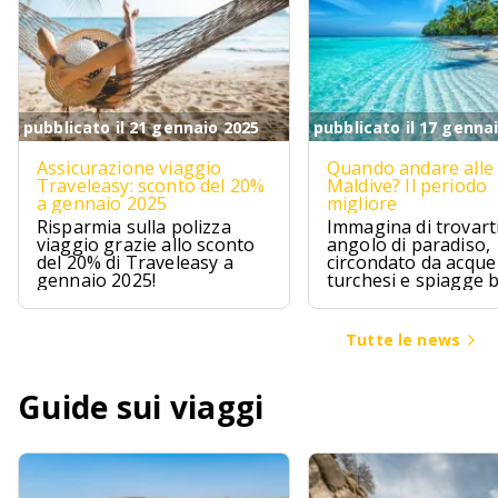
pubblicato il 21 gennaio 2025
pubblicato il 17 genna
Assicurazione viaggio
Quando andare alle
Traveleasy: sconto del 20%
Maldive? Il periodo
a gennaio 2025
migliore
Risparmia sulla polizza
Immagina di trovarti
viaggio grazie allo sconto
angolo di paradiso,
del 20% di Traveleasy a
circondato da acque
gennaio 2025!
turchesi e spiagge 
Le Maldive sono pr
questo, un sogno ch
avvera per chi cerca
Tutte le news
un pizzico di avvent
Guide sui viaggi